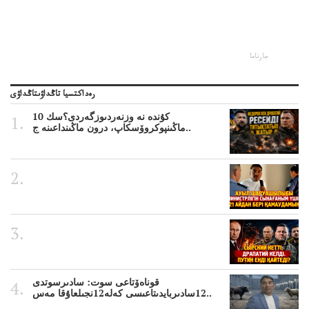
جارناما
رەداكتسيا تاڭداۋىتاڭداۋى
10 كۇندە نە وزنەردىوزگەردى؟سك
ماڭىنپوكروۆسكاپ، درون ماڭىنداعىنە ج..
قوناەۆتاعى سوت: سادىرسوتدى
12سادىربايدىتاعىسى كەلە12نجىلعاۇقا مەس..