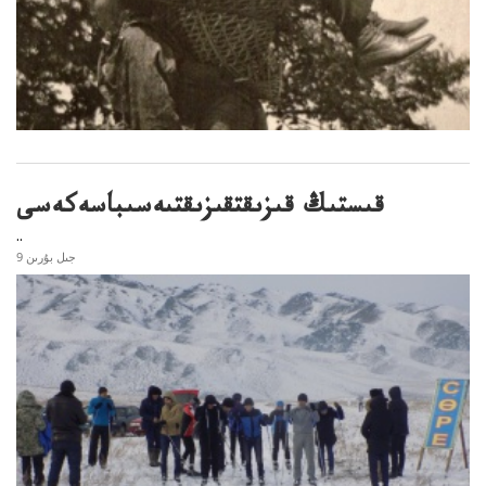
قىستىڭ قىزىقتقىزىقتىەسىباسەكەسى
..
9 جىل بۇرىن