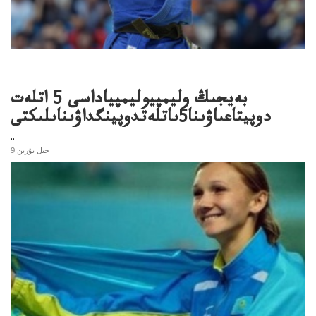
بەيجىڭ وليمپيوليمپياداسى 5 اتلەت
دوپيتاعىاۋىنا5ىاتلەتدوپينگداۋىناىلىكتى
..
9 جىل بۇرىن