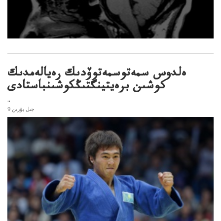
ەلدوس سمەتوسمەتوۆدىك رەيالەمدىك
كوشىن برەيتينگتىڭكوشىنباستادى
..
9 جىل بۇرىن