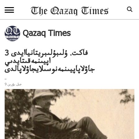
Qazaq Times
3 فاكت. ۇلىبۇلىبريتانياايدى
اپيىنمەقىتايدىي
جاۋلاپاپيىنمەنوسىلايجاۋلاپالدى
..
9 جىل بۇرىن