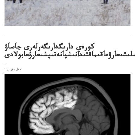
كورەي دارىگدارىگەرلەرى جاساۋ
ىلىشىعارۋعاقىماقتىدانىشپانەتىپشىعارۋعابولادى
..
9 جىل بۇرىن