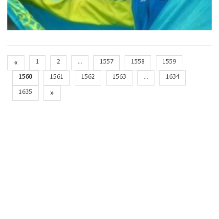
«
1
2
...
1557
1558
1559
1560
1561
1562
1563
...
1634
1635
»