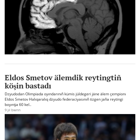
Eldos Smetov älemdik reytingtiñ
köşin bastadı
Dzyudodan Olimpiada oyındarınıñ kümis jüldegeri jäne älem çempionı
Eldos Smetov Halıqaralıq dzyudo federaciyasınıñ tizgen jaña reytingi
boyınşa 60 kel..
9 jıl bwrın