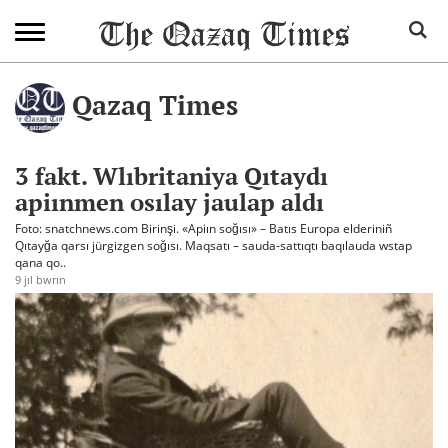
Qazaq Times
3 fakt. Wlıbritaniya Qıtaydı
apiınmen osılay jaulap aldı
Foto: snatchnews.com Birinşi. «Apiın soğısı» – Batıs Europa elderiniñ
Qıtayğa qarsı jürgizgen soğısı. Maqsatı – sauda-sattıqtı baqılauda wstap
qana qo..
9 jıl bwrın