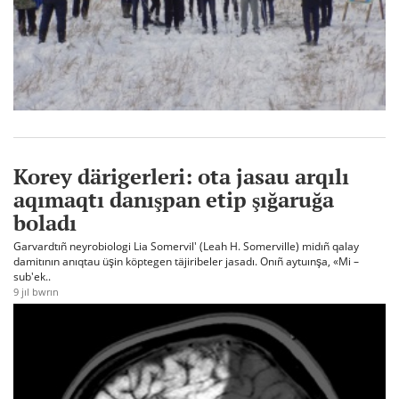
Korey därigerleri: ota jasau arqılı
aqımaqtı danışpan etip şığaruğa
boladı
Garvardtıñ neyrobiologi Lia Somervil' (Leah H. Somerville) midıñ qalay
damitının anıqtau üşin köptegen täjiribeler jasadı. Onıñ aytuınşa, «Mi –
sub'ek..
9 jıl bwrın