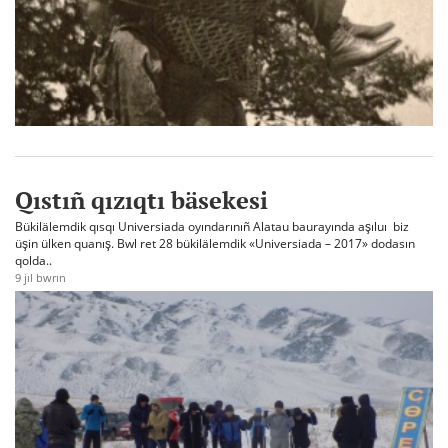
Qıstıñ qızıqtı bäsekesi
Bükilälemdik qısqı Universiada oyındarınıñ Alatau baurayında aşıluı biz
üşin ülken quanış. Bwl ret 28 bükilälemdik «Universiada – 2017» dodasın
qolda..
9 jıl bwrın