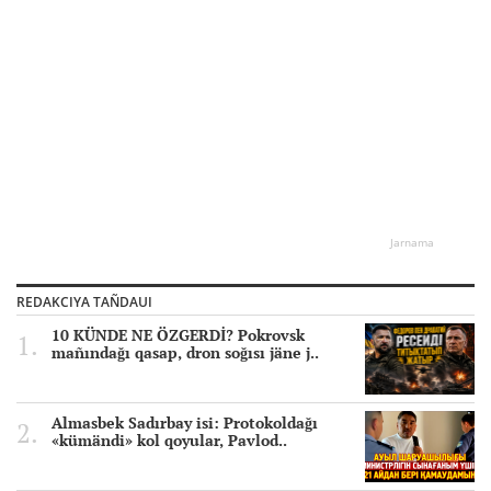
Jarnama
REDAKCIYA TAÑDAUI
10 KÜNDE NE ÖZGERDİ? Pokrovsk
mañındağı qasap, dron soğısı jäne j..
Almasbek Sadırbay isi: Protokoldağı
«kümändi» kol qoyular, Pavlod..