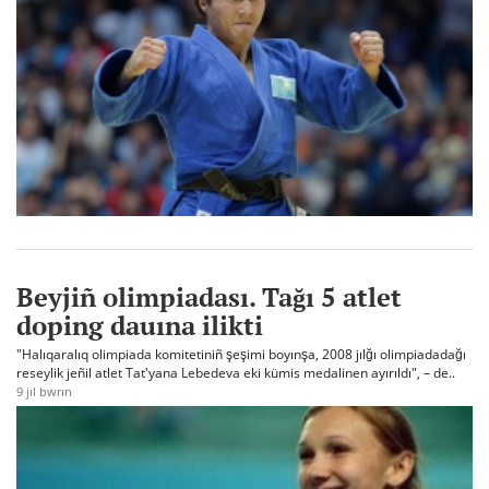
Beyjiñ olimpiadası. Tağı 5 atlet
doping dauına ilikti
"Halıqaralıq olimpiada komitetiniñ şeşimi boyınşa, 2008 jılğı olimpiadadağı
reseylik jeñil atlet Tat'yana Lebedeva eki kümis medalinen ayırıldı", – de..
9 jıl bwrın