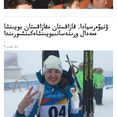
ۋنيۆەرسيادا. قازاقستان مقازاقستان بويىنشا
ەمەدال ورىندسانىبويىنشاەكىنشىورىندا
..
9 جىل بۇرىن