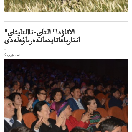
"الاتاۋدا" التاي-تاالتايتاي
انتارباعاتايدىاندەرىاۋەلەدى
..
9 جىل بۇرىن