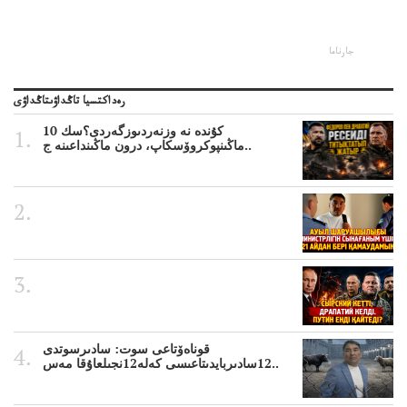
جارناما
رەداكتسيا تاڭداۋىتاڭداۋى
10 كۇندە نە وزنەردىوزگەردى؟سك
ماڭىنپوكروۆسكاپ، درون ماڭىنداعىنە ج..
قوناەۆتاعى سوت: سادىرسوتدى
12سادىربايدىتاعىسى كەلە12نجىلعاۇقا مەس..