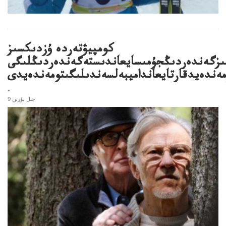
كومپيۋتەردە ۇزدىكسىز
زگەندەردىڭجۇمىسايعاندىستەگەندەردىڭلىگى
مەندەيدقارتايعانداميبەلسەندىلىگىتومەندەيدى
..
9 جىل بۇرىن