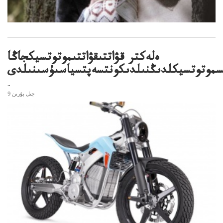
ەلەكتر قۋاتتىقۋاتتىموتوتسيكجاڭا
سموتوتسيكلدىڭنىلدىكونتسەپتسياسىۇسىنىلدى
..
9 جىل بۇرىن