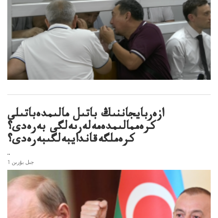
ازەربايجاننىڭ باتىل مالىمدەباتىلى
كرەممالىمدەمەلەرىەلگى بەرەدى؟
كرەملگەقاندايبەلگىبەرەدى؟
..
1 جىل بۇرىن