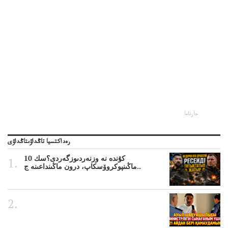
جارناما
رەداكتسيا تاڭداۋىتاڭداۋى
10 كۇندە نە وزنەردىوزگەردى؟سك
ماڭىنپوكروۆسكاپ، درون ماڭىنداعىنە ج..