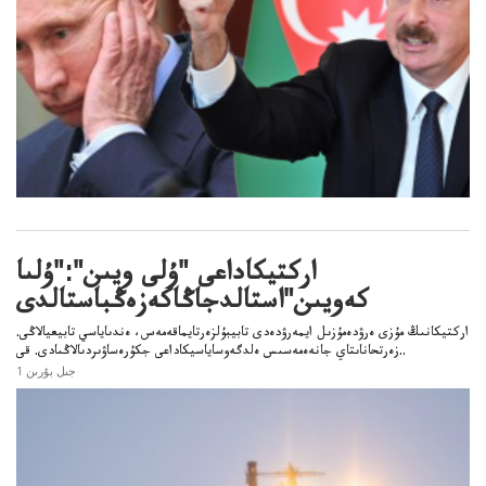
اركتيكاداعى "ۇلى ويىن":"ۇلىا
كەويىن"استالدجاڭاكەزەڭباستالدى
اركتيكانىڭ مۇزى ەرۋدەمۇزىل ايمەرۋدەدى تابيبۇلزەرتايماقەمەس، ەندىاياسي تابيعيالاڭى.
زەرتحاناىتاي جانەەمەسىس ەلدگەوساياسيكاداعى جكۇرەساۋىردىالاڭىادى. قى..
1 جىل بۇرىن