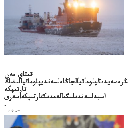
قىتاي مەن
ڭرەسەيدىڭپلوماتيالجاڭاەلسەنديپلوماتيالىقىك
تارتىپكە
اسبەلسەندىلىگىالەمدىكتارتىپكەاسەرى
..
1 جىل بۇرىن