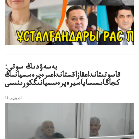
بەسەۋدىڭ سوتى:
قاسوتىتانداعقازاقستانداعىرەپرەسسيانىڭ
كجاڭاىسىساياسيرەپرەسسيانىڭكورىنىسى
..
11 اي بۇرىن