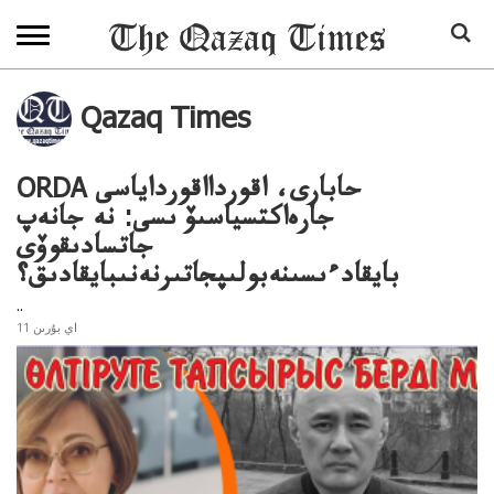
Qazaq Times
ORDA حابارى، اقوردااقورداياسى
جارەاكتسياسىۆ ىسى: نە جانەپ
جاتسادىقوۆى
بايقادءىسىنەبولىپجاتىرنەنىبايقادىق؟
..
11 اي بۇرىن