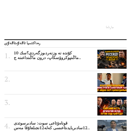
جارناما
رەداكتسيا تاڭداۋىتاڭداۋى
10 كۇندە نە وزنەردىوزگەردى؟سك
ماڭىنپوكروۆسكاپ، درون ماڭىنداعىنە ج..
قوناەۆتاعى سوت: سادىرسوتدى
12سادىربايدىتاعىسى كەلە12نجىلعاۇقا مەس..