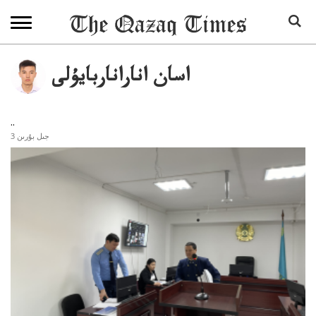
اسان اناراناربايۇلى
..
3 جىل بۇرىن