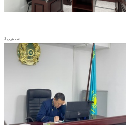
..
3 جىل بۇرىن