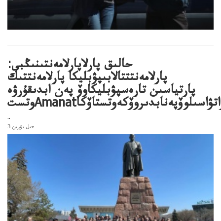
حالىق پارلاپارلامەنتىنىڭبى:
پارلامەنتتتالابىپۋبليكا پارلامەنتتىك
پارتياسىن تارەسپۋبليكاوۆ پەن ابدىقۇرۋە
ياسىنتاراتۋاسىلوۆپەنابدىروۆكەوتستاۆكا
..
3 جىل بۇرىن