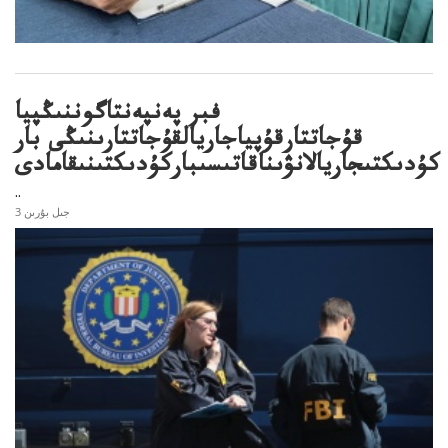
فبر پەنپەنتاگوننىڭپيا
قۇجاتتارقۇپياجاريالقۇجاتتارىنىڭى بار
كۇدىكتىجاريالانۋىناقاتىسىباركۇدىكتىنىقامادى
..
3 جىل بۇرىن