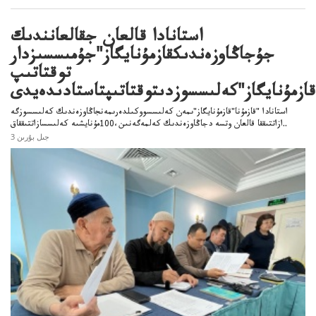
استانادا قالعان جقالعانندىك
جۇجاڭاوزەندىكقازمۇنايگاز"جۇمىسسىزدار
توقتاتىپ
قازمۇنايگاز"كەلىسسوزدىتوقتاتىپتاستادىدەيدى
استانادا "قازمۇنا"قازمۇنايگاز"ىمەن كەلىسسووكىلدەرىمەنجاڭاوزەندىك كەلىسسوزگە
ازاتتىققا قالعان وتسە دجاڭاوزەندىك كەلمەگەنىن،100مۇنايشىە كەلىسسازاتتىققاق..
3 جىل بۇرىن