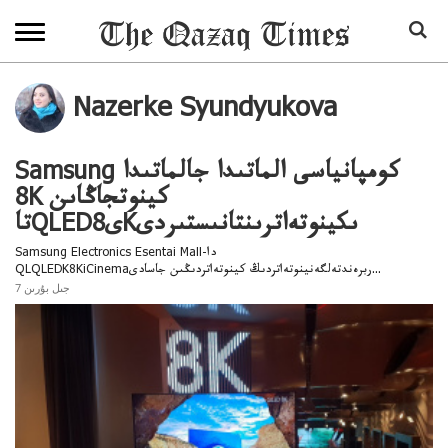
Nazerke Syundyukova
Samsung كومپانياسى الماتىدا جالماتىدا
8K كينوتجاڭاىن
تاQLEDى8Kىكينوتەاترىنتانىستىردى
Samsung Electronics Esentai Mall-دا
QLQLEDK8KiCinemaربرەندتەلگەنينوتەاتردىڭ كينوتەاتردىڭىن جاسادى...
7 جىل بۇرىن