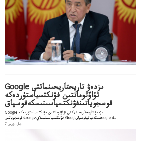
Google ىزدەۋ تاريحتاريحىنماتتى
تۇاۆتوماتتىن فۋنكتسياستۇردەكە
قوسجوياتىنفۋنكتسياسىنىسكەقوسپاق
Google ىزدەۋ تاريحتاريحىنماتتى تۇاۆتوماتتىن فۋنكتسياستۇردەكە
قوسجوياتىنstrong>فۋنكتسياسىنبىلاي Googlىسكەمپانيقوسپاقoogle ك..
7 جىل بۇرىن