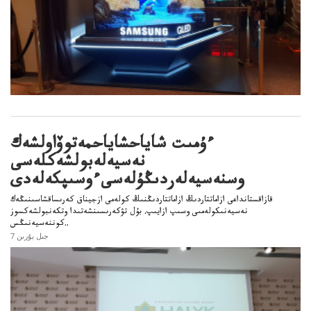
ءۇمىت شاياحشاياحمەتوۆاولشەك
نەسيەلەبولشەكلەسى
وسنەسيەلەردىڭۇلەسىءوسىپكەلەدى
قازاقستانداعى ازاماتتاردىڭ ازاماتتاردىڭنىڭ كولەمى ازجيناق كەرىساقشاسىنىڭەك
نەسيەنىكولەمىى وسىپ ازايىپ. بۇل تۋكەرىسىنشەتىدا وتكەنبولشەكسوز
كوننەسيەنىڭس..
7 جىل بۇرىن