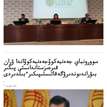
سوورونباي جەەنبەكوۆجەەنبەكوۆاندا ۋران
قىرعىزستانداىستى پىكىر
بىۋراندىوندىرۋگەقاتىستىپىكىرءبىلدىردى
..
7 جىل بۇرىن