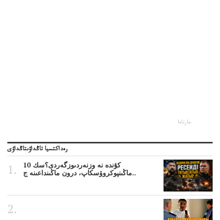
جارناما
رەداكتسيا تاڭداۋىتاڭداۋى
10 كۇندە نە وزنەردىوزگەردى؟سك
ماڭىنپوكروۆسكاپ، درون ماڭىنداعىنە ج..