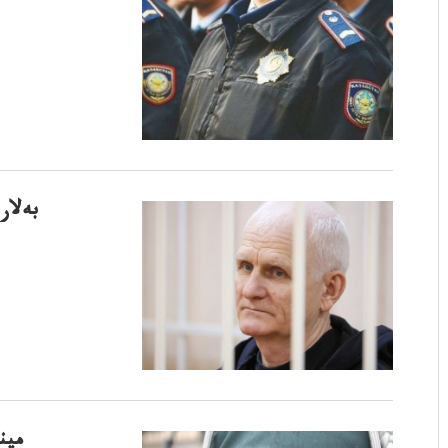
بەلار
مين