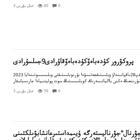
0
60
3 جىل بۇرىن
پروكۋرور كۇدەباەۆكۇدەباەۆقاۇرادى9جىلسۇرادى
2023 جىلدىڭ 28 اقپ28ىاقپانىنداۋ وبلىستىقجەتىسۋدا بۇرىوبلىستىقتى وبلسىسسوتىندايا
0
59
3 جىل بۇرىن
جۋرنال"جۋرناليستەرگە ۇيىمداستىرعانشابۋىلكتىنى