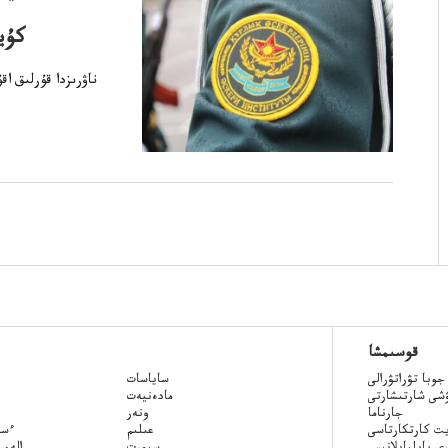
كۇي
قوسىمشا
جوبا تۋراتۋرالى
ساياسات
ۋشى شارتىشارتى
مادەنيەت
جارناما
ونەر
ت كارتكارتاسى
عىلىم
Qazaq