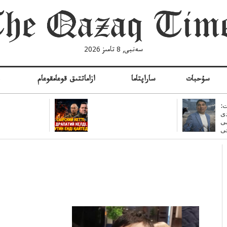
سەنبى, 8 تامىز 2026
سۇحبات
ساراپتاما
ازاماتتىق قوعامقوعام
ە
:
ى
سى