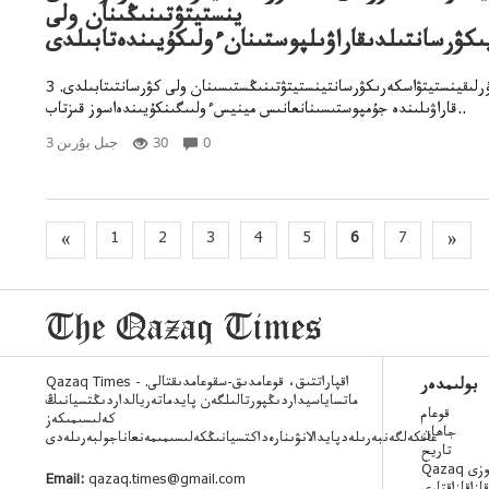
ينستيتۋتىنىڭىنان ولى
ىكۋرسانتىلدىقاراۋىلپوستىنانءولىكۇيىندەتابىلدى
3 ناۋرىزدا قۇرلىق اقۇرلىقينستيتۋاسكەرىكۋرسانتينستيتۋتىنىڭستىسىنان ولى كۋرسانتىتابىلدى.
قاراۋىلىندە جۇمپوستىسىنانعانىس مينيسءولىىگىنكۇيىندەاسوز قىزتاب..
0
30
3 جىل بۇرىن
«
1
2
3
4
5
6
7
»
Qazaq Times - اقپاراتتىق، قوعامدىق-سقوعامدىقتالى.
بولىمدەر
ماتساياسيداردىڭپورتالىلگەن پايدماتەريالداردىڭتسيانىڭ
قوعام
كەلىسىمىكەز
جاھان
عانكەلگەنبەرىلەدپايدالانۋىنارەداكتسيانىڭكەلىسىمىمەنعاناجولبەرىلەدى
تاريح
 ءسوزى
Email:
qazaq.times@gmail.com