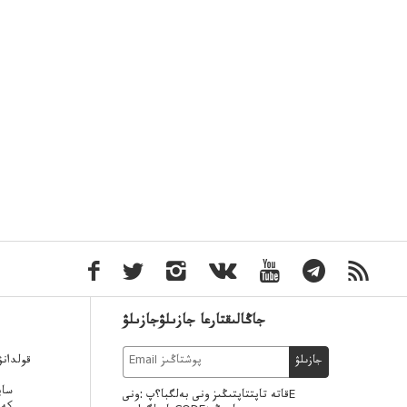
جاڭالىقتارعا جازىلۋجازىلۋ
قولدان
جازىلۋ
ساي
قاتە تاپتتاپتىڭىز ونى بەلگبا؟پ :ونىE