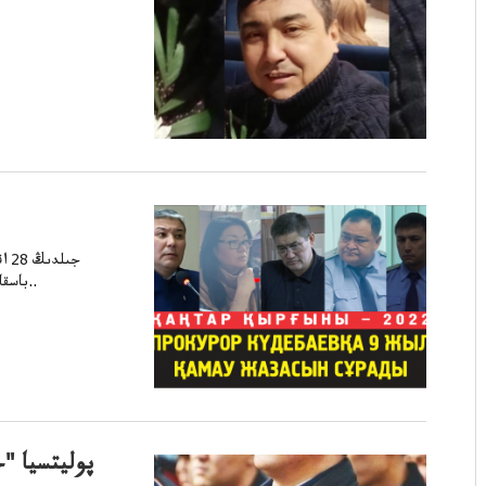
باسقابۇرىنعىڭ ەكس باالماتىسەرىك كوبلسىسىتىڭ سوت پوليتسيادا جارىسباسقار..
پوليتسيا "