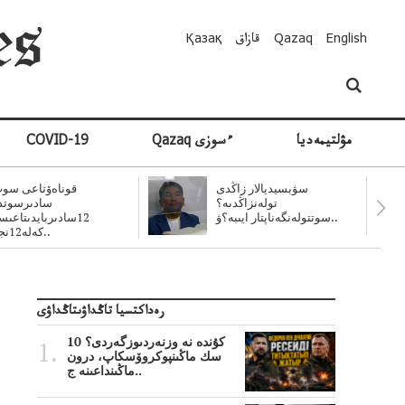
English
Qazaq
قازاق
Қазақ
مۋلتيمەديا
Qazaq ءسوزى
COVID-19
سۋبسيديالار زاڭدى
قوناەۆتاعى سوت
تولەنزاڭدىە؟
سادىرسوتد
سوتتولەنگەناپتار ايىبە؟ۋ..
12سادىربايدىتاعى
كەلە12نجى..
رەداكتسيا تاڭداۋىتاڭداۋى
10 كۇندە نە وزنەردىوزگەردى؟
سك ماڭىنپوكروۆسكاپ، درون
ماڭىنداعىنە ج..