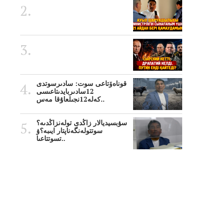
قوناەۆتاعى سوت: سادىرسوتدى
12سادىربايدىتاعىسى
كەلە12نجىلعاۇقا مەس..
سۋبسيديالار زاڭدى تولەنزاڭدىە؟
سوتتولەنگەناپتار ايىبە؟ۋ
تسوتتاعىا..