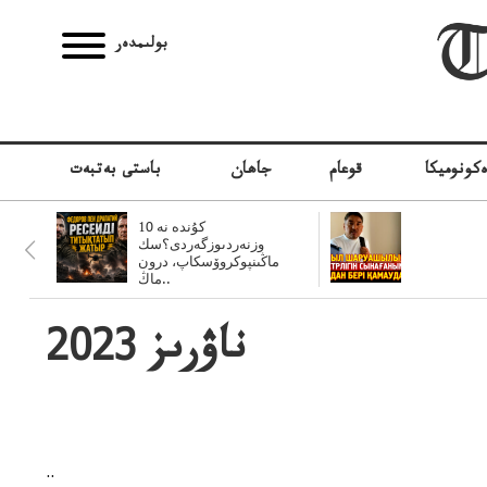
بولىمدەر
كونوميكا
قوعام
جاھان
باستى بەتبەت
10 كۇندە نە
وزنەردىوزگەردى؟سك
ماڭىنپوكروۆسكاپ، درون
ماڭ..
2023 ناۋرىز
..