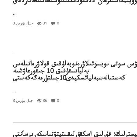
ۇۇيىمداستىرعان"لادىكۇدىكتىنىۇستاعانىنحابارلادى
..
0
31
3 جىل بۇرىن
ۋس سوتى نوبسوتىلاۋرەنوبەلۇقىق قولاۋرەاتىلەس
بەلياتسقۇقىق 10 جىقورعاۋشىە
كەستىالەسبەلياتسكيدى10جىلتۇرمەگەكەستى
..
0
36
3 جىل بۇرىن
يسترلىك: قۇرلىق اسكقۇرلىقستيتۋتىاسكەرىرسانتى