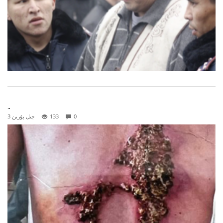
..
0
133
3 جىل بۇرىن