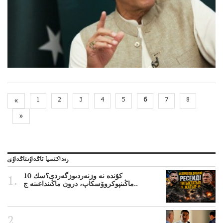
«
1
2
3
4
5
6
7
8
»
رەداكتسيا تاڭداۋىتاڭداۋى
10 كۇندە نە وزنەردىوزگەردى؟سك
ماڭىنپوكروۆسكاپ، درون ماڭىنداعىنە ج..