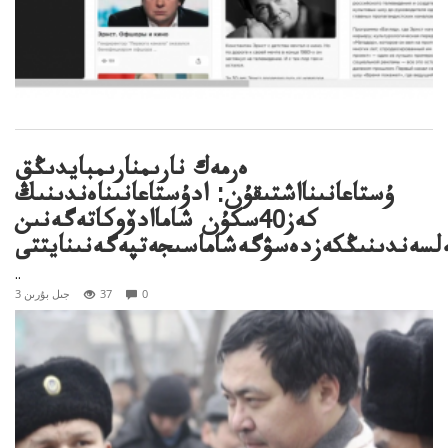
ەرمەك نارىمنارىمبايدىڭق
ۇستاعانىنااشتىقۇن: ادۇستاعانىناەندىنىڭ
كەز40سكۇن شاماادۆوكاتەگەنىن
ەلسەندىنىڭكەزدەسۋگەشاماسىجەتپەگەنىنايتتى
..
0
37
3 جىل بۇرىن