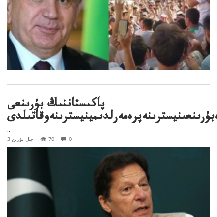
پاكىستاننىڭ بۇرىنعى
بۇرىنعىنيسترىنەپرەمەرلدىمينيسترىنەوقاتىلدى
..
0
70
3 جىل بۇرىن