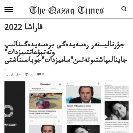
2022 قاراشا
جۋرناليستەر رەسەيدەگى برەسەيدەگىنالىپ
وتەتبۇعاتتىيزدات"
جاينالىپاشتىوتەتىن"ساميزدات"جوباسىناشتى
..
0
55
3 جىل بۇرىن