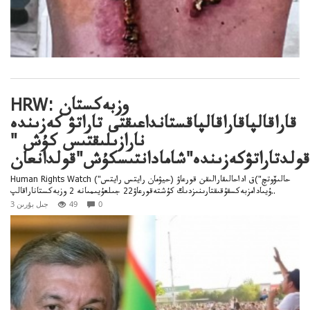
HRW: وزبەكستان
قاراقالپاقاراقالپاقستانداعىقتى تاراتۋ كەزىندە
نارازىلىقتىس كۇش "
قولدتاراتۋكەزىندە"شامادانتىسكۇش"قولدانعان
Human Rights Watch ("حيۋمان رايتس رايتس) حالىۆوتچ")ق اداحالىقارالىقن قورعاۋ
ۇيىادامزبەكسقۇقىقتارىنىزدىك كۇشتەقورعاۋ22 جىلعۇيىمىانە 2 وزبەكستاناراقالپ..
0
49
3 جىل بۇرىن