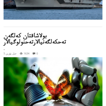
بولاشاقتان كەلگەن
تەحكەلگەنيالارتەحنولوگيالار
..
0
1634
5 جىل بۇرىن