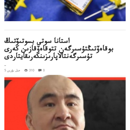
استانا سوتى بسوتىۆتىڭ
بوقاەۆتىڭتۇسىرگەن تتوقاەۆقازىن كەرى
تۇسىرگەنتالاپارىزىنكەرىقايتاردى
..
0
310
5 جىل بۇرىن