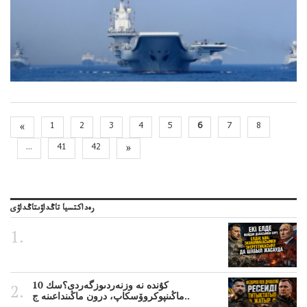
«
1
2
3
4
5
6
7
8
...
41
42
»
رەداكتسيا تاڭداۋىتاڭداۋى
10 كۇندە نە وزنەردىوزگەردى؟سك
ماڭىنپوكروۆسكاپ، درون ماڭىنداعىنە ج..