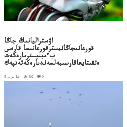
اۋستراليانىڭ جاڭا
قورعانىجاڭانيسترقورعانىسا قارسى
بءمينيسترىارەكەت
ەتقىتايعاقارسىبەلسەندىارەكەتەتپەك
..
0
402
5 جىل بۇرىن