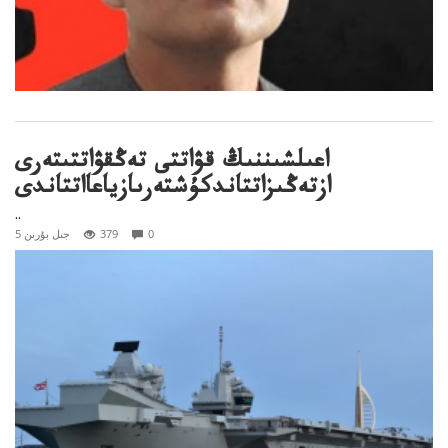
اعىلشىننىڭ قۋاتتى تەڭقۋاتتىتەرى
ازتەڭىزاتتاندكۇشتەرىازياعااتتاندى
..
0
379
5 جىل بۇرىن