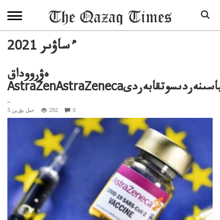
2021 ءساۋىر
ەۋرووداق
Astraياكومپانياسىنەردىسوتقابەردى
..
0
292
5 جىل بۇرىن