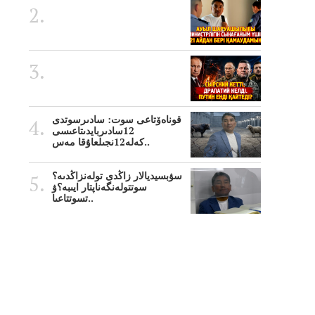
قوناەۆتاعى سوت: سادىرسوتدى
12سادىربايدىتاعىسى
كەلە12نجىلعاۇقا مەس..
سۋبسيديالار زاڭدى تولەنزاڭدىە؟
سوتتولەنگەناپتار ايىبە؟ۋ
تسوتتاعىا..