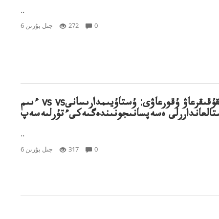
..
0
272
6 جىل بۇرىن
ءىىم vs vsققۇقىقرعاۋ ۇقورعاۋى: ۇستاۇيىمدارىسانى
تالعانداررلى ەسەپسانىجونىندەگىەكىءتۇرلىەسەپ
..
0
317
6 جىل بۇرىن