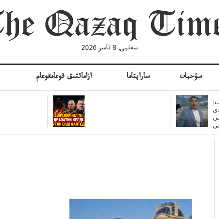
سەنبى, 8 تامىز 2026
سۇحبات
ساراپتاما
ازاماتتىق قوعامقوعام
ە
:
ى
سى