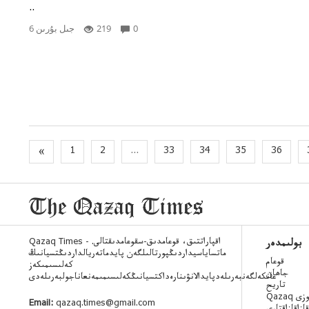
..
0
219
6 جىل بۇرىن
«
1
2
...
33
34
35
36
Qazaq Times - اقپاراتتىق، قوعامدىق-سقوعامدىقتالى.
بولىمدەر
ماتساياسيداردىڭپورتالىلگەن پايدماتەريالداردىڭتسيانىڭ
قوعام
كەلىسىمىكەز
جاھان
عانكەلگەنبەرىلەدپايدالانۋىنارەداكتسيانىڭكەلىسىمىمەنعاناجولبەرىلەدى
تاريح
 ءسوزى
Email:
qazaq.times@gmail.com