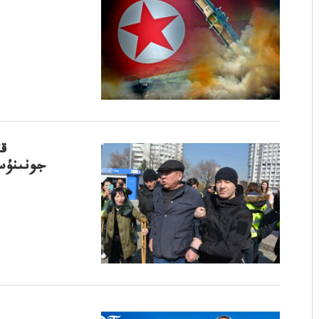
جونىنۇس