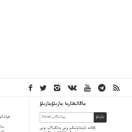
جاڭالىقتارعا جازىلۋجازىلۋ
قولدان
جازىلۋ
ساي
قاتە تاپتتاپتىڭىز ونى بەلگبا؟پ :ونىE