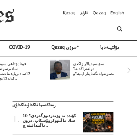
English
Qazaq
قازاق
Қазақ
مۋلتيمەديا
Qazaq ءسوزى
COVID-19
سۋبسيديالار زاڭدى
قوناەۆتاعى سوت
تولەنزاڭدىە؟
سادىرسوتد
سوتتولەنگەناپتار ايىبە؟ۋ..
12سادىربايدىتاعى
كەلە12نجى..
رەداكتسيا تاڭداۋىتاڭداۋى
10 كۇندە نە وزنەردىوزگەردى؟
سك ماڭىنپوكروۆسكاپ، درون
ماڭىنداعىنە ج..