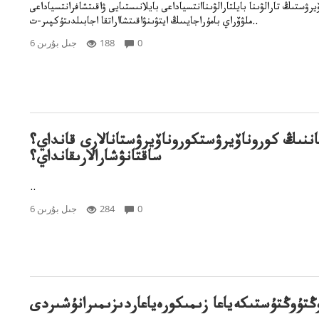
رۋستىڭ تارالۋىنا بايلتارالۋىناانتسياداعى بايلانىستىايى ۋاقىتشافرانتسياداعىstrong>
ملۋۆراي بامۇراجايىىڭ ايتۋىنۋاقىتشااراتقا اجابىلدىتۇكپىر-ت..
0
188
6 جىل بۇرىن
اننىڭ كوروناۆيرۋستكوروناۆيرۋستانالارى قانداي؟
ساقتانۋشارالارىقانداي؟
..
0
284
6 جىل بۇرىن
تۇوڭتۇستىكەياعا زىمىكورەياعاردىزىمىرانۇشىردى