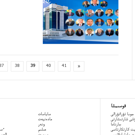
37
38
39
40
41
»
قوسىمشا
جوبا تۋراتۋرالى
ساياسات
ۋشى شارتىشارتى
مادەنيەت
جارناما
ونەر
ت كارتكارتاسى
عىلىم
Qazaq