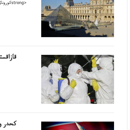
كوروناۆي
قازاقست
كحدر وڭ