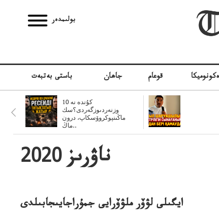
بولىمدەر
كونوميكا
قوعام
جاھان
باستى بەتبەت
10 كۇندە نە
وزنەردىوزگەردى؟سك
ماڭىنپوكروۆسكاپ، درون
ماڭ..
2020 ناۋرىز
ايگىلى لۋۆر ملۋۆرايى جمۇراجايىجابىلدى