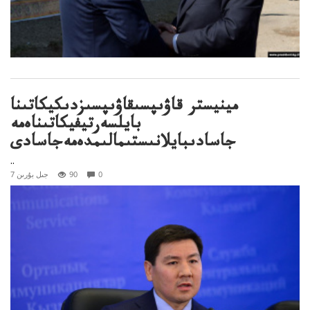
مينيستر قاۋىپسىقاۋىپسىزدىكيكاتىنا
بايلسەرتيفيكاتىناەمە
جاسادىبايلانىستىمالىمدەمەجاسادى
..
0
90
7 جىل بۇرىن