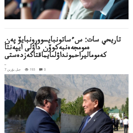
تاريحي سات: سءساتونبايسوورونبايۆ پەن
ەمومجەەنبەكوۆن داۋلى ايپەنتا
كەموماليراحمونداۋلىايماقتاكەزدەستى
..
0
193
7 جىل بۇرىن