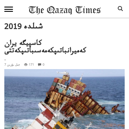
2019 شىلدە
كاسپيگە يران
كەميرانباتىپكەمەسىباتىپكەتتى
..
0
171
7 جىل بۇرىن