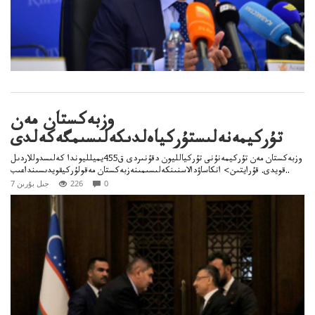
وزبەكستان مەن
تۇركيمەنەلىستۇركياەلدىكەلىسىمگەكەلدى
وزبەكستان مەن تۇركيمەنۇنى تۇركيالليون دقۇنىردى ق455يميلليوندا كەلىسدوللاردىل
قويدى. قۇرايتىن> انكاساۋدالاسنىنكەلىسىمىنەزبەكستان مەقولۇركيقويدىسىنداعىب..
0
226
7 جىل بۇرىن