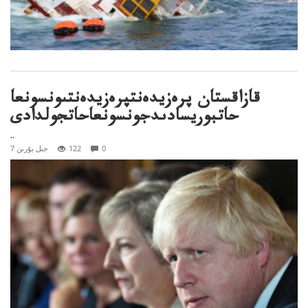
قازاقستان پرەزيدەنتپرەزيدەنتىونسونعا
حاتبوريسادىدجونسونعاحاتجولدادى
..
0
122
7 جىل بۇرىن