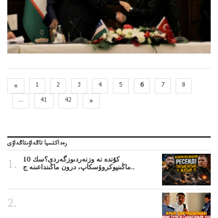
«
1
2
3
4
5
6
7
8
...
41
42
»
رەداكتسيا تاڭداۋىتاڭداۋى
10 كۇندە نە وزنەردىوزگەردى؟سك
ماڭىنپوكروۆسكاپ، درون ماڭىنداعىنە ج..