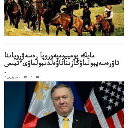
مايك پومپپومپەوروپا رەسەۋروپاىنا
تاۋرەسەيبولماۋگازىناتاۋەلدىبولماۋىءتيىس
..
0
97
7 جىل بۇرىن