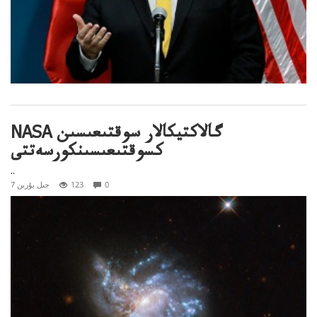
NASA گالاكتيكالار سوقتىعىسىن
كسوقتىعىسىنكورسەتتى
..
0
123
7 جىل بۇرىن