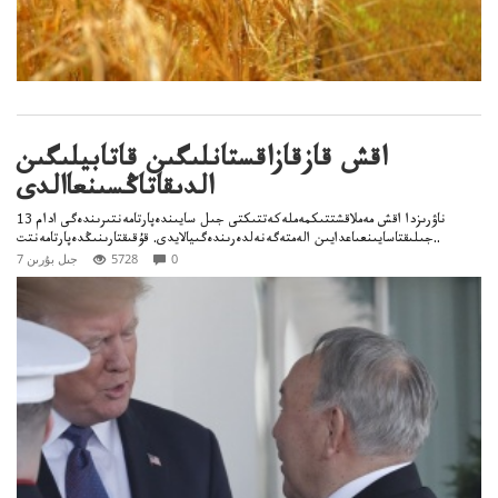
اقش قازقازاقستانلىگىن قاتابيلىگىن
الدىقاتاڭسىنعاالدى
13 ناۋرىزدا اقش مەملاقشتتىكمەملەكەتتىكتى جىل سايىندەپارتامەنتىرىندەگى ادام
جىلىقتاسايىنعىاعدايىن الەمتەگەنەلدەرىندەگىيالايدى. قۇقىقتارىنىڭدەپارتامەنتت..
0
5728
7 جىل بۇرىن