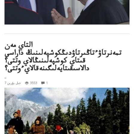
التاي مەن
تمەنرتاۋءتاڭىرتاۋدىڭكوشپەلىنىڭ داراسى
قىتاي كوشپەلىنىڭالاي وتتى؟
دالاسىقىتايەلىگىنەقالايءوتتى؟
..
1
3553
7 جىل بۇرىن