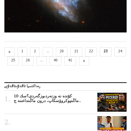
«
1
2
...
20
21
22
23
24
25
26
...
40
41
»
رەداكتسيا تاڭداۋىتاڭداۋى
10 كۇندە نە وزنەردىوزگەردى؟سك
ماڭىنپوكروۆسكاپ، درون ماڭىنداعىنە ج..