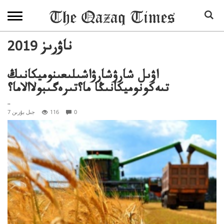
2019 ناۋرىز
اۋىل شارۋشارۋاشىلىعىنوميكانىڭ
تىەكونوميكانىڭا ما؟تىرەگىبولاالاما؟
..
0
116
7 جىل بۇرىن