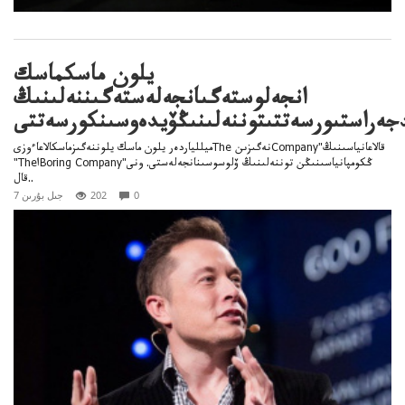
يلون ماسكماسك
انجەلوستەگىانجەلەستەگىننەلىنىڭ
جەراستىورسەتتىتوننەلىنىڭۆيدەوسىنكورسەتتى
ميللياردەر يلون ماسك يلوننەگىزماسكالاعاءوزىThe نەگىزىنCompany"قالاعانياسىنىڭ
"TheاBoring Company"ڭكومپانياسىنىڭن توننەلىنىڭ ۆلوسوسىنانجەلەستى. ونى
قال..
0
202
7 جىل بۇرىن