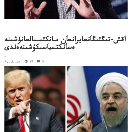
اقش-تىڭتىڭانعايرانعان سانكتسسالعانۇشىنە
ەسانكتسياسىكۇشىنەەندى
..
0
99
7 جىل بۇرىن