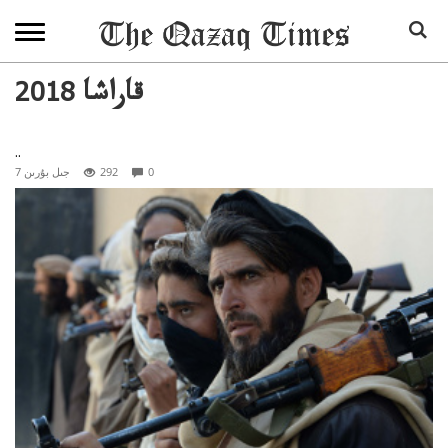
2018 قاراشا
..
0
292
7 جىل بۇرىن