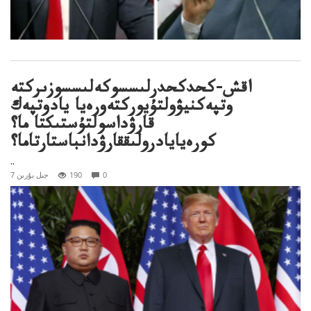
اقش-كحدكحدرلىسسوكەلىسسوزىركتە
وتپەكنيۋولتۇيوركتەورەيا يادوتپەك
قارۋداسولتۇستىكتا ما؟
كورەيايادرولىققارۋدانباستارتاما؟
..
0
190
7 جىل بۇرىن