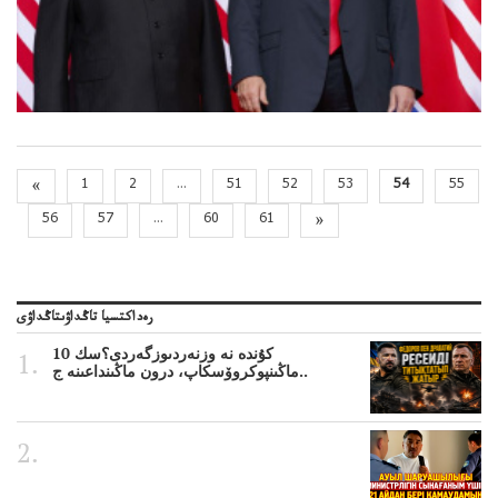
«
1
2
...
51
52
53
54
55
56
57
...
60
61
»
رەداكتسيا تاڭداۋىتاڭداۋى
10 كۇندە نە وزنەردىوزگەردى؟سك
ماڭىنپوكروۆسكاپ، درون ماڭىنداعىنە ج..