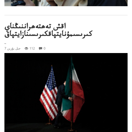
اقش تەھتەھراننىڭناي
كىرىسىمۇنايتپاقكىرىسىنازايتپاق
..
0
112
7 جىل بۇرىن