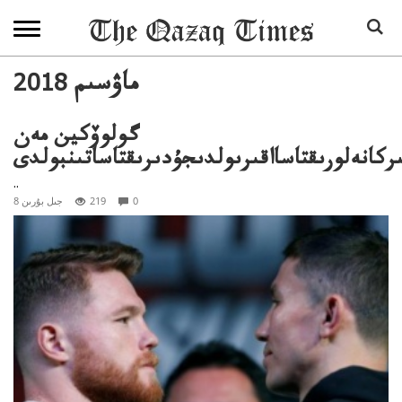
2018 ماۋسىم
گولوۆكين مەن
ىركانەلورىقتاسااقىرىولدىجۇدىرىقتاساتىنبولدى
..
0
219
8 جىل بۇرىن