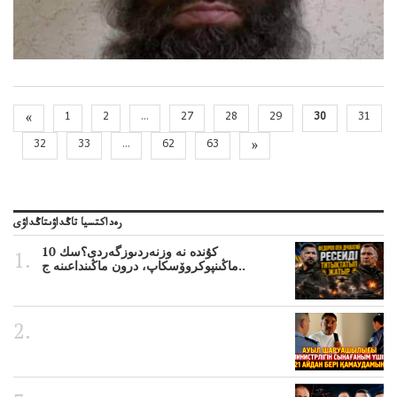
«
1
2
...
27
28
29
30
31
32
33
...
62
63
»
رەداكتسيا تاڭداۋىتاڭداۋى
10 كۇندە نە وزنەردىوزگەردى؟سك
ماڭىنپوكروۆسكاپ، درون ماڭىنداعىنە ج..