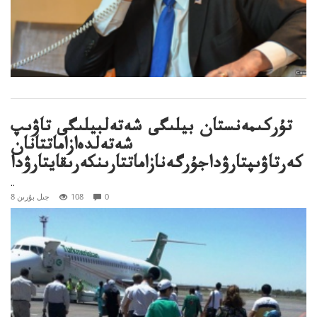
تۇركىمەنستان بيلىگى شەتەلبيلىگى تاۋىپ
شەتەلدەازاماتتانان
كەرتاۋىپتارۋداجۇرگەنازاماتتارىنكەرىقايتارۋدا
..
0
108
8 جىل بۇرىن