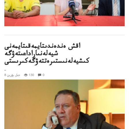
اقش ەندەندىتايمەقىتايمەنى
شيەلەنىاراداعىتەۋگە
كىشيەلەنىستىرەتتەۋگەكىرىستى
..
0
130
8 جىل بۇرىن