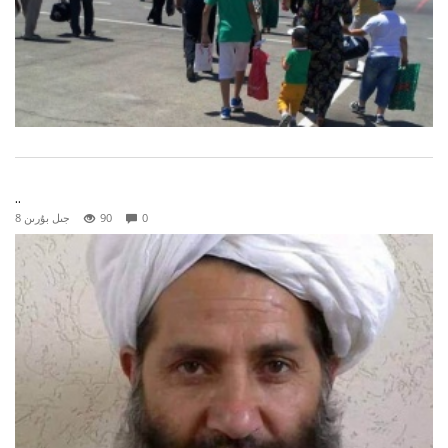
..
0
90
8 جىل بۇرىن