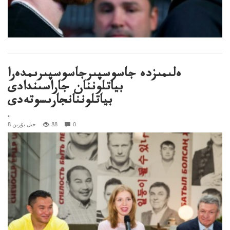
ەلىمىزدە جاسوسپىرجاسوسپىرىمدەرا
بياتلوننان جاراسىندادى
بياتلوننانجارىسوتەدى
..
0
88
8 جىل بۇرىن