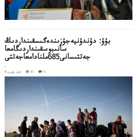
بۇۇ: دۇندۇنيەجۇزىندەگىسقىنداردىڭ
سانىبوسقىنداردىڭامعا
جەتتىسانى685ملنادامعاجەتتى
..
0
61
8 جىل بۇرىن