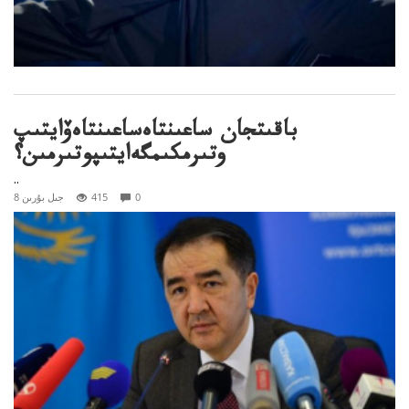
باقىتجان ساعىنتاەساعىنتاەۆايتىپ
وتىرمكىمگەايتىپوتىرمىن؟
..
0
415
8 جىل بۇرىن