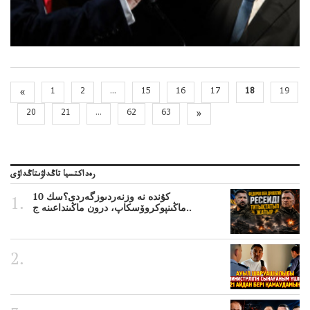
«
1
2
...
15
16
17
18
19
20
21
...
62
63
»
رەداكتسيا تاڭداۋىتاڭداۋى
10 كۇندە نە وزنەردىوزگەردى؟سك
ماڭىنپوكروۆسكاپ، درون ماڭىنداعىنە ج..