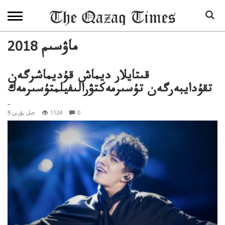
2018 ماۋسىم
قىتايلار ديماش قۇديماشرگەن
تقۇدايبەرگەن تۇسىرمەكتۋرالىفيلمتۇسىرمەك
..
0
1124
8 جىل بۇرىن