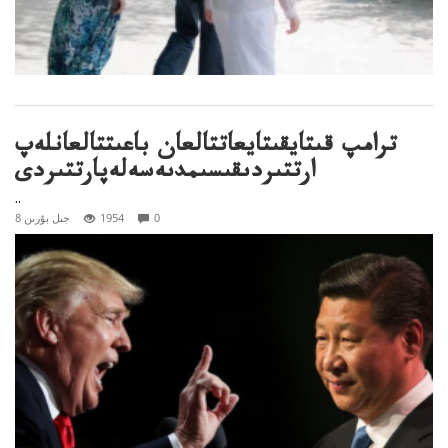
ترامپ قىتايقىتايعاتتالعان باعىتتالعانلەپ
ارتتىردىقىسىمدىەسەلەپارتتىردى
..
0
1954
8 جىل بۇرىن