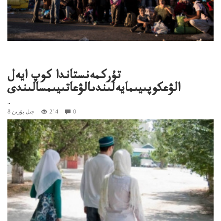
تۇركمەنستاندا كوپ ايەل
الۋعكوپىيىمايەلىندىالۋعاتىيىمسالىندى
..
0
214
8 جىل بۇرىن