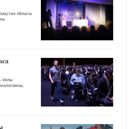
зақстан облысы
лік
аса
– Ұялы
нологияны,
ы