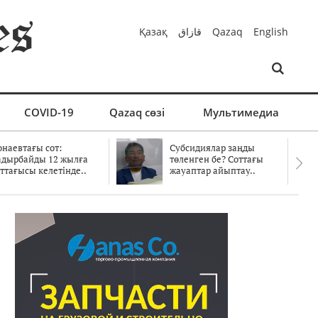
Қазақ
قازاق
Qazaq
English
COVID-19
Qazaq сөзі
Мультимедиа
онаевтағы сот:
Субсидиялар заңды
адырбайды 12 жылға
төленген бе? Соттағы
ттағысы келетінде..
жауаптар айыптау..