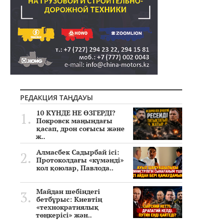
РЕДАКЦИЯ ТАҢДАУЫ
10 КҮНДЕ НЕ ӨЗГЕРДІ?
Покровск маңындағы
қасап, дрон соғысы және
ж..
Алмасбек Садырбай ісі:
Протоколдағы «күмәнді»
кол қоюлар, Павлода..
Майдан шебіндегі
бетбұрыс: Киевтің
«технократиялық
төңкерісі» жән..