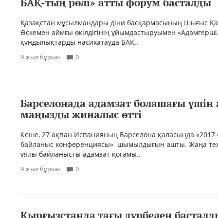
БАҚ-тың рөлі» атты форум басталды
Қазақстан мұсылмандары діни басқармасының Шығыс Қа
Өскемен аймғы өкілдігінің ұйымдастыруымен «Адамгерші
құндылықтарды насихатауда БАҚ..
9 жыл бұрын
0
Барселонада адамзат болашағы үшін 
маңызды жиналыс өтті
Кеше, 27 ақпан Испанияның Барселона қаласында «2017 
байланыс конференциясы» шымылдығын ашты. Жаңа тех
ұялы байланысты адамзат қоғамы..
9 жыл бұрын
0
Қырғызстанда тағы дүрбелең басталд