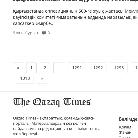
Қырғызстанда оппозицияның 500-ге жуық жақтасы Мемле
қауіпсіздік комитеті ғимаратының алдында наразылық акц
саясаткер Өмірбе..
9 жыл бұрын
0
«
1
2
...
1291
1292
1293
1
1318
»
Qazaq Times - ақпараттық, қоғамдық-саяси
Бөлімде
порталы. Материалдардың кез келген
Қоғам
пайдалануына редакцияның келісімімен ғана
Жаһан
жол беріледі.
Тарих