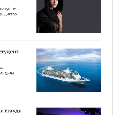
онақүйіне
ыр. Диктор
студент
у»
амандығы
аттауда