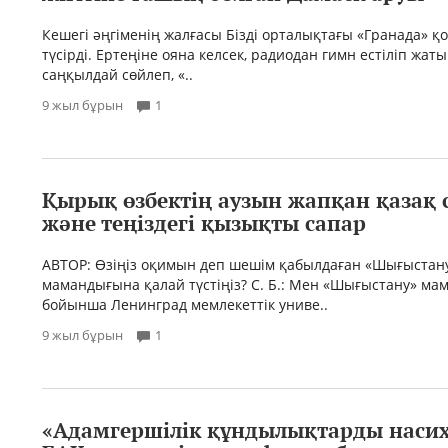
Кешегі әңгіменің жалғасы Бізді орталықтағы «Гранада» қ
түсірді. Ертеңіне ояна келсек, радиодан гимн естіліп жат
саңқылдай сөйлеп, «..
9 жыл бұрын
1
Қырық өзбектің аузын жапқан қазақ 
және теңіздегі қызықты сапар
АВТОР: Өзіңіз оқимын деп шешім қабылдаған «Шығыстан
мамандығына қалай түстіңіз? С. Б.: Мен «Шығыстану» м
бойынша Ленинград мемлекеттік униве..
9 жыл бұрын
1
«Адамгершілік құндылықтарды насих