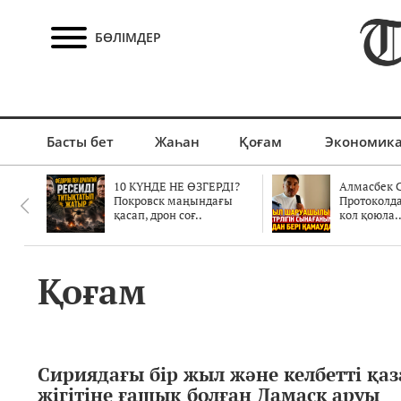
БӨЛІМДЕР
Басты бет
Жаһан
Қоғам
Экономик
10 КҮНДЕ НЕ ӨЗГЕРДІ?
Алмасбек С
Покровск маңындағы
Протоколд
қасап, дрон соғ..
кол қоюла.
Қоғам
Сириядағы бір жыл және келбетті қаз
жігітіне ғашық болған Дамаск аруы