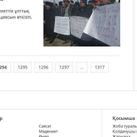
кеттік ұлттық
иясын өткізіп,
294
1295
1296
1297
...
1317
р
Қосымша
Саясат
Жоба турал
Мәдениет
Қолданушы
Өнер
Жарнама