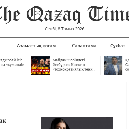
Сенбі, 8 Тамыз 2026
а
Азаматтық қоғам
Сараптама
Сұхбат
адырбай ісі:
Майдан шебіндегі
Қ
ағы «күмәнді»
бетбұрыс: Киевтің
С
.
«технократиялық төңк..
со
ақ