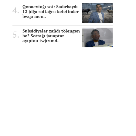
Qonaevtağı sot: Sadırbaydı
12 jılğa sottağısı keletinder
bwqa men..
Subsidiyalar zañdı tölengen
be? Sottağı jauaptar
ayıptau twjırımd..