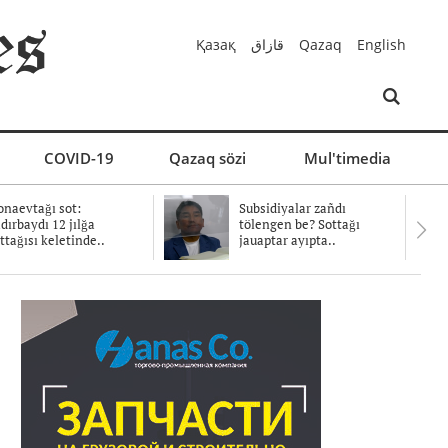
Қазақ
قازاق
Qazaq
English
COVID-19
Qazaq sözi
Mul'timedia
naevtağı sot:
Subsidiyalar zañdı
dırbaydı 12 jılğa
tölengen be? Sottağı
ttağısı keletinde..
jauaptar ayıpta..