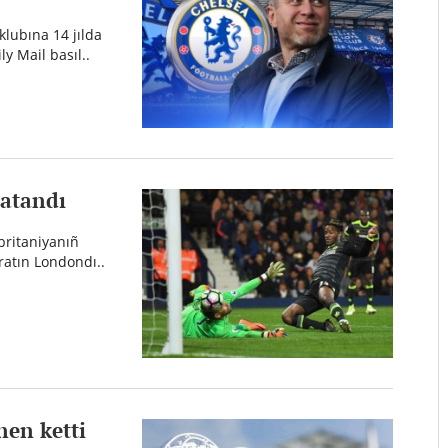
lubına 14 jılda
y Mail basıl..
 atandı
britaniyanıñ
ıratın Londondı..
nen ketti