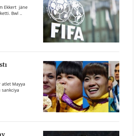
him Ekkert jäne
etti. Bwl ..
stı
r atlet Mayya
ı sankciya
ay