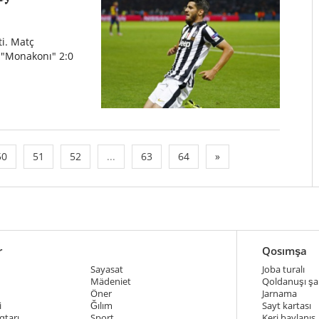
ti. Matç
 "Monakonı" 2:0
50
51
52
...
63
64
»
r
Qosımşa
Sayasat
Joba turalı
Mädeniet
Qoldanuşı şar
Öner
Jarnama
i
Ğılım
Sayt kartası
qtarı
Sport
Keri baylanıs