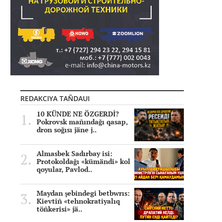
REDAKCIYA TAÑDAUI
10 KÜNDE NE ÖZGERDİ?
Pokrovsk mañındağı qasap,
dron soğısı jäne j..
Almasbek Sadırbay isi:
Protokoldağı «kümändi» kol
qoyular, Pavlod..
Maydan şebindegi betbwrıs:
Kievtiñ «tehnokratiyalıq
töñkerisi» jä..