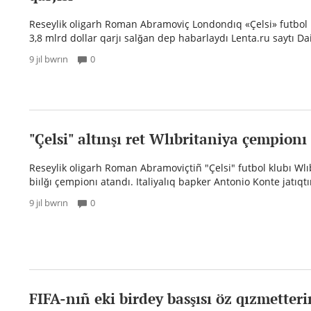
Reseylik oligarh Roman Abramoviç Londondıq «Çelsi» futbol k
3,8 mlrd dollar qarjı salğan dep habarlaydı Lenta.ru saytı Dail
9 jıl bwrın
0
"Çelsi" altınşı ret Wlıbritaniya çempionı
Reseylik oligarh Roman Abramoviçtiñ "Çelsi" futbol klubı Wlı
biılğı çempionı atandı. Italiyalıq bapker Antonio Konte jatıqt
9 jıl bwrın
0
FIFA-nıñ eki birdey basşısı öz qızmetteri