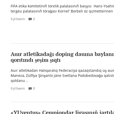
FIFA etika komitetiniñ törelik palatasınıñ basşısı Hans-Yoa
tergeu palatasınıñ törağası Kornel' Borbeli öz qızmetterinen k
9 jıl bwrın
0
Auır atletikadağı doping dauına baylanı
qorıtındı şeşim şıqtı
Auır atletikadan Halıqaralıq Federaciya qazaqstandıq üş auı
Maneza, Zülfiya Şinşanlo jäne Svetlana Podobedovağa qatıst
qoldanu ..
9 jıl bwrın
0
«YUventus» Çempiondar ligasınıñ jartıl