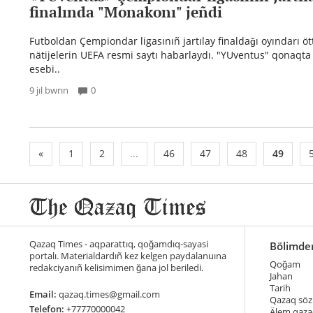
finalında "Monakonı" jeñdi
Futboldan Çempiondar ligasınıñ jartılay finaldağı oyındarı öt
nätijelerin UEFA resmi saytı habarlaydı. "YUventus" qonaqta
esebi..
9 jıl bwrın
0
«
1
2
...
46
47
48
49
Qazaq Times - aqparattıq, qoğamdıq-sayasi
Bölimde
portalı. Materialdardıñ kez kelgen paydalanuına
Qoğam
redakciyanıñ kelisimimen ğana jol beriledi.
Jahan
Tarih
Email:
qazaq.times@gmail.com
Qazaq söz
Telefon:
+77770000042
Älem qaza