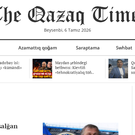
Beysenbi, 6 Tamız 2026
Azamattıq qoğam
Saraptama
Swhbat
dırbay isi:
Maydan şebindegi
Qo
ğı «kümändi»
betbwrıs: Kievtiñ
Sa
«tehnokratiyalıq töñ..
so
salğan