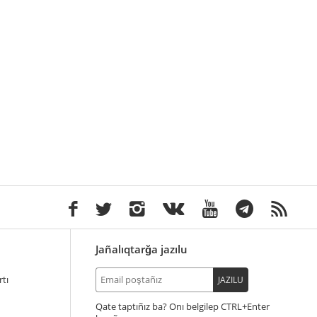
Jañalıqtarğa jazılu
tı
JAZILU
Qate taptıñız ba? Onı belgilep
+Enter