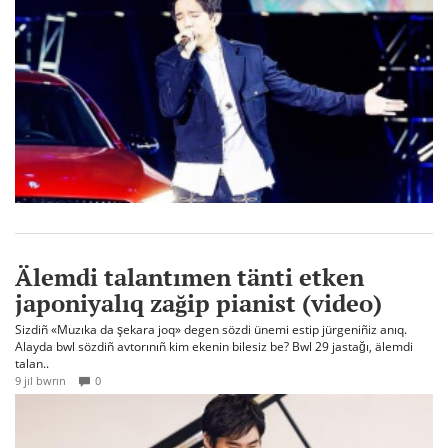
Älemdi talantımen tänti etken
japoniyalıq zağip pianist (video)
Sizdiñ «Muzıka da şekara joq» degen sözdi ünemi estip jürgeniñiz anıq.
Alayda bwl sözdiñ avtorınıñ kim ekenin bilesiz be? Bwl 29 jastağı, älemdi
talan..
9 jıl bwrın
0