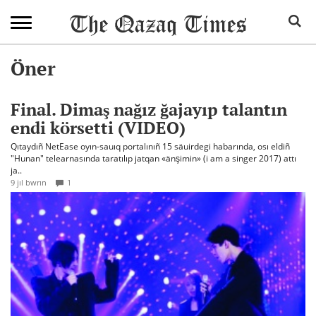
Öner
Final. Dimaş nağız ğajayıp talantın
endi körsetti (VIDEO)
Qıtaydıñ NetEase oyın-sauıq portalınıñ 15 säuirdegi habarında, osı eldiñ
"Hunan" telearnasında taratılıp jatqan «änşimin» (i am a singer 2017) attı
ja..
9 jıl bwrın
1