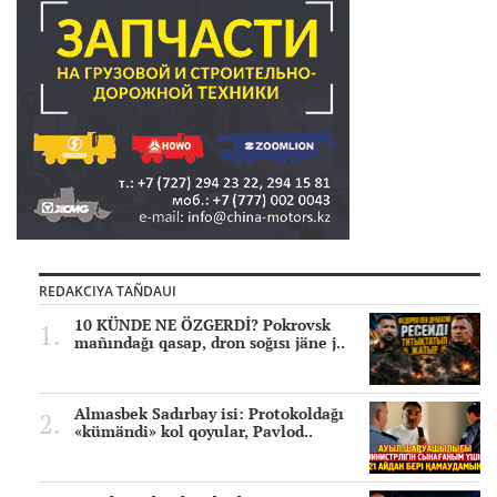
REDAKCIYA TAÑDAUI
10 KÜNDE NE ÖZGERDİ? Pokrovsk
mañındağı qasap, dron soğısı jäne j..
Almasbek Sadırbay isi: Protokoldağı
«kümändi» kol qoyular, Pavlod..