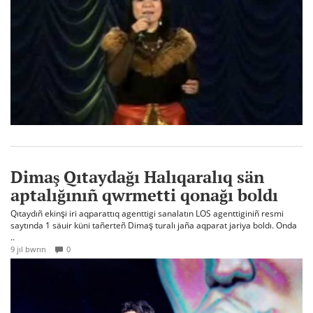
Dimaş Qıtaydağı Halıqaralıq sän
aptalığınıñ qwrmetti qonağı boldı
Qıtaydıñ ekinşi iri aqparattıq agenttigi sanalatın LOS agenttiginiñ resmi
saytında 1 säuir küni tañerteñ Dimaş turalı jaña aqparat jariya boldı. Onda
..
9 jıl bwrın
0