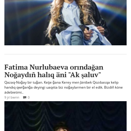
Fatima Nurlubaeva orındağan
Noğaydıñ halıq äni "Ak şaluv"
Qazaq-Noğay bir tuğan. Keşe ğana Kerey men Jänibek Qozıbasqa kelip
handıq qwrğanğa deyingi uaqıtta biz noğaylarmen bir el edik. Bizdiñ köne
ädebietimi..
9 jıl bwrın
0