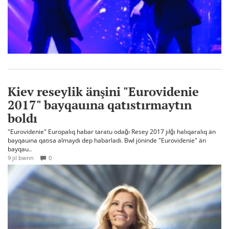
Kiev reseylik änşini "Eurovidenie
2017" bayqauına qatıstırmaytın
boldı
"Eurovidenie" Europalıq habar taratu odağı Resey 2017 jılğı halıqaralıq än
bayqauına qatısa almaydı dep habarladı. Bwl jöninde "Eurovidenie" än
bayqau..
9 jıl bwrın
0