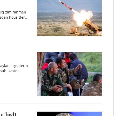
alıq zımıranmen
sqan housitter..
aylanıs şepterin
publikasını..
na bwlt