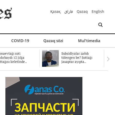
Қазақ
قازاق
Qazaq
English
COVID-19
Qazaq sözi
Mul'timedia
naevtağı sot:
Subsidiyalar zañdı
dırbaydı 12 jılğa
tölengen be? Sottağı
ttağısı keletinde..
jauaptar ayıpta..