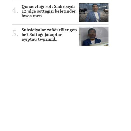
Qonaevtağı sot: Sadırbaydı
12 jılğa sottağısı keletinder
bwqa men..
Subsidiyalar zañdı tölengen
be? Sottağı jauaptar
ayıptau twjırımd..