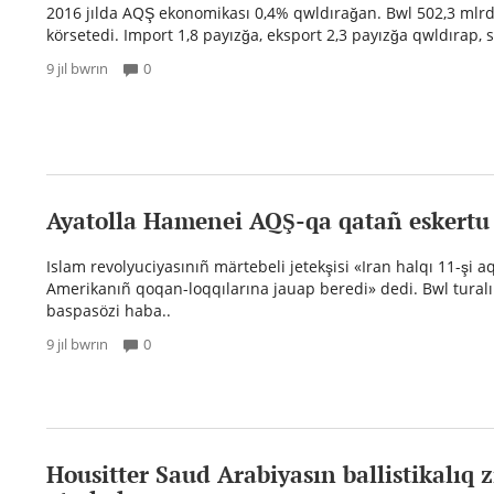
2016 jılda AQŞ ekonomikası 0,4% qwldırağan. Bwl 502,3 mlrd 
körsetedi. Import 1,8 payızğa, eksport 2,3 payızğa qwldırap, s
9 jıl bwrın
0
Ayatolla Hamenei AQŞ-qa qatañ eskertu 
Islam revolyuciyasınıñ märtebeli jetekşisi «Iran halqı 11-şi 
Amerikanıñ qoqan-loqqılarına jauap beredi» dedi. Bwl turalı
baspasözi haba..
9 jıl bwrın
0
Housitter Saud Arabiyasın ballistikalıq