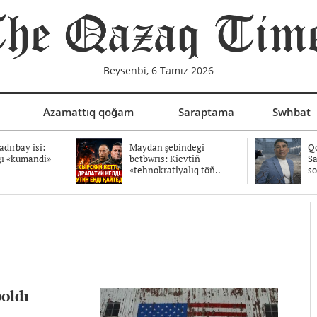
Beysenbi, 6 Tamız 2026
Azamattıq qoğam
Saraptama
Swhbat
dırbay isi:
Maydan şebindegi
Qo
ğı «kümändi»
betbwrıs: Kievtiñ
Sa
«tehnokratiyalıq töñ..
so
boldı