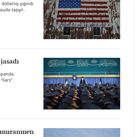
dollarlıq şığındı
auda tapşıl..
jasadı
aqpanda
 “Fars”
 zımıranmen