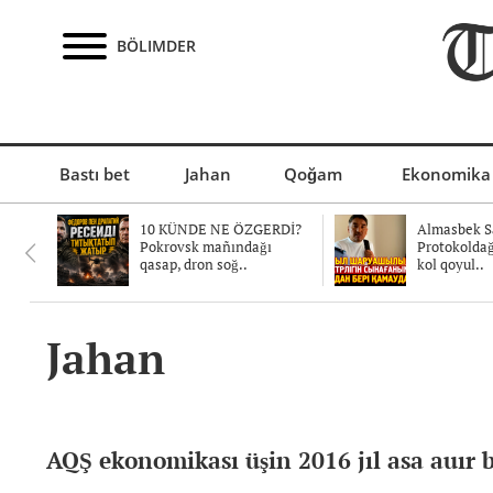
BÖLIMDER
Bastı bet
Jahan
Qoğam
Ekonomika
10 KÜNDE NE ÖZGERDİ?
Almasbek Sa
Pokrovsk mañındağı
Protokolda
qasap, dron soğ..
kol qoyul..
Jahan
AQŞ ekonomikası üşin 2016 jıl asa auır 