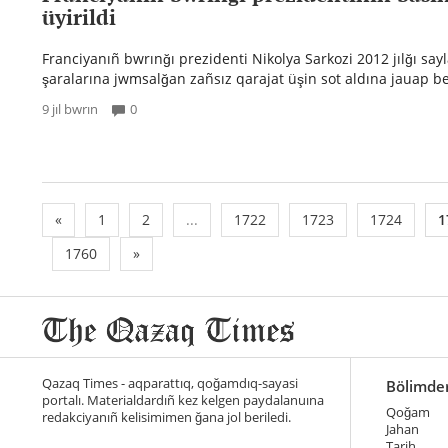
üyirildi
Franciyanıñ bwrınğı prezidenti Nikolya Sarkozi 2012 jılğı say
şaralarına jwmsalğan zañsız qarajat üşin sot aldına jauap ber
9 jıl bwrın
0
«
1
2
...
1722
1723
1724
1
1760
»
Qazaq Times - aqparattıq, qoğamdıq-sayasi
Bölimde
portalı. Materialdardıñ kez kelgen paydalanuına
Qoğam
redakciyanıñ kelisimimen ğana jol beriledi.
Jahan
Tarih