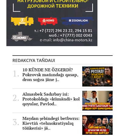
REDAKCIYA TAÑDAUI
10 KÜNDE NE ÖZGERDİ?
Pokrovsk mañındağı qasap,
dron soğısı jäne j..
Almasbek Sadırbay isi:
Protokoldağı «kümändi» kol
qoyular, Pavlod..
Maydan şebindegi betbwrıs:
Kievtiñ «tehnokratiyalıq
töñkerisi» jä..