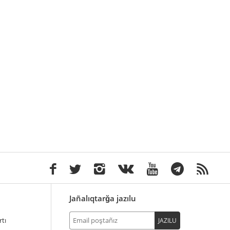
Jañalıqtarğa jazılu
tı
JAZILU