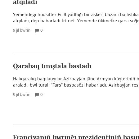
atqıladı
Yemendegi housitter Er-Riyadtağı bir äskeri bazanı ballistik
atqıladı, dep habarladı trt.net. Yemende ükimetke qarsı soğı
9 jıl bwrın
0
Qarabaq tınıştala bastadı
Halıqaralıq baqılauşılar Äzirbayjan jäne Armyan küşteriniñ b
araladı, bwl turalı “Fars” baspasözi habarladı. Äzirbayjan res
9 jıl bwrın
0
Franciyanıñ bwrınğı prezidentiniñ bası