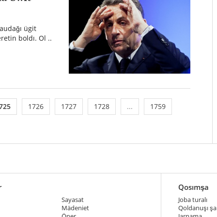
laudağı ügit
etin boldı. Ol ..
725
1726
1727
1728
...
1759
r
Qosımşa
Sayasat
Joba turalı
Mädeniet
Qoldanuşı şar
Öner
Jarnama