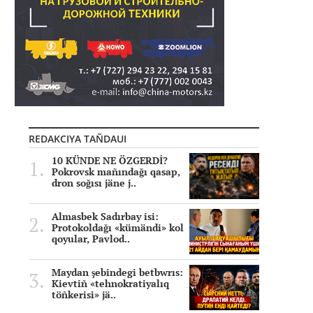
REDAKCIYA TAÑDAUI
10 KÜNDE NE ÖZGERDİ?
Pokrovsk mañındağı qasap,
dron soğısı jäne j..
Almasbek Sadırbay isi:
Protokoldağı «kümändi» kol
qoyular, Pavlod..
Maydan şebindegi betbwrıs:
Kievtiñ «tehnokratiyalıq
töñkerisi» jä..