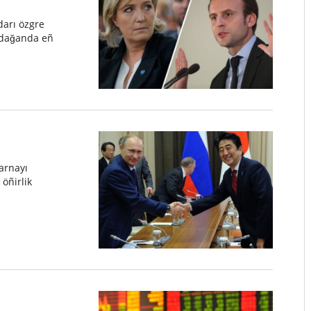
darı özgre
ındağanda eñ
arnayı
 öñirlik