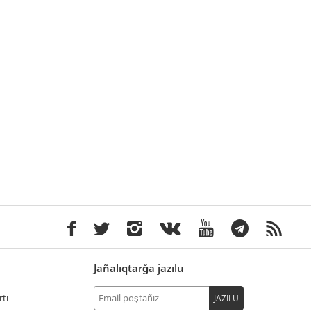
Jañalıqtarğa jazılu
tı
JAZILU