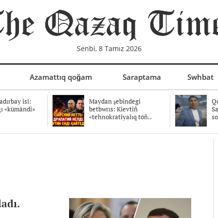
Senbi, 8 Tamız 2026
Azamattıq qoğam
Saraptama
Swhbat
dırbay isi:
Maydan şebindegi
Qo
ğı «kümändi»
betbwrıs: Kievtiñ
Sa
«tehnokratiyalıq töñ..
so
dadı.