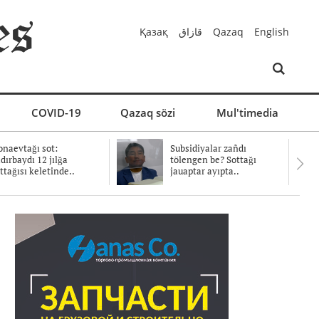
Қазақ
قازاق
Qazaq
English
COVID-19
Qazaq sözi
Mul'timedia
naevtağı sot:
Subsidiyalar zañdı
dırbaydı 12 jılğa
tölengen be? Sottağı
ttağısı keletinde..
jauaptar ayıpta..