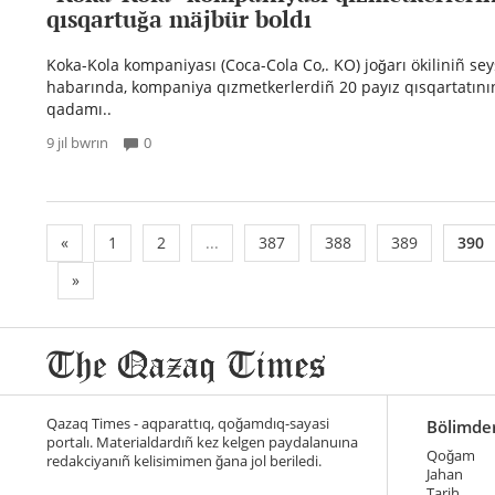
qısqartuğa mäjbür boldı
Koka-Kola kompaniyası (Coca-Cola Co,. KO) joğarı ökiliniñ se
habarında, kompaniya qızmetkerlerdiñ 20 payız qısqartatının
qadamı..
9 jıl bwrın
0
«
1
2
...
387
388
389
390
»
Qazaq Times - aqparattıq, qoğamdıq-sayasi
Bölimde
portalı. Materialdardıñ kez kelgen paydalanuına
Qoğam
redakciyanıñ kelisimimen ğana jol beriledi.
Jahan
Tarih