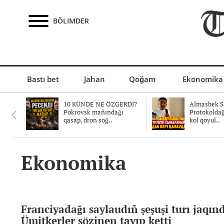
BÖLIMDER
Bastı bet
Jahan
Qoğam
Ekonomika
10 KÜNDE NE ÖZGERDİ?
Almasbek Sa
Pokrovsk mañındağı
Protokolda
qasap, dron soğ..
kol qoyul..
Ekonomika
Franciyadağı saylaudıñ şeşuşi turı jaqın
Ümitkerler sözinen tayıp ketti