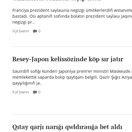
Franciya prezident saylauına negizgi ümitkerlerdiñ wstanım
bastadı. Osı aptanıñ soñında bolatın prezident saylauı jaq
negizgi pr..
9 jıl bwrın
0
Resey-Japon kelissözinde köp sır jatır
Säuirdiñ soñğı künderi Japoniya prem'er ministri Mäskeude 
memlekettik saparda bolıp qaytqanı belgili. Qazir Şığıs Aziya
qayşılığınıñ ja..
9 jıl bwrın
0
Qıtay qarjı narığı qwldırauğa bet aldı