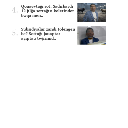
Qonaevtağı sot: Sadırbaydı
12 jılğa sottağısı keletinder
bwqa men..
Subsidiyalar zañdı tölengen
be? Sottağı jauaptar
ayıptau twjırımd..