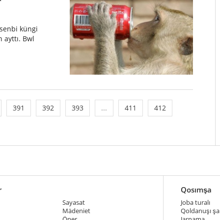
ysenbi küngi
 ayttı. Bwl
391
392
393
...
411
412
r
Qosımşa
Sayasat
Joba turalı
Mädeniet
Qoldanuşı şar
Öner
Jarnama