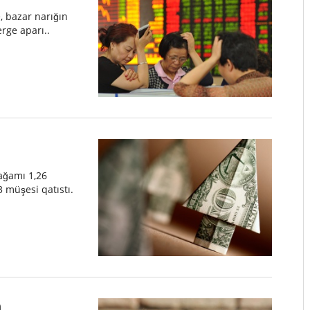
e, bazar narığın
rge aparı..
bağamı 1,26
 müşesi qatıstı.
n