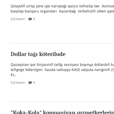
Qıtaydıñ sırtqı jäne işki narıqtağı qarjısı teñselip twr. Äsires
baqılap-basqaru organdarı bazardağı terbelistiñ ülken qate
9 jıl bwrın
0
Dollar tağı köterilude
Qazaqstan qor birjasınıñ tañğı sessiyası boyınşa dollardıñ 
teñgege köterilgen. Sauda-sattıqqa KASE valyuta narığınıñ 23
Es..
9 jıl bwrın
0
"Koka-Kola" kompaniyası qızmetkerleri