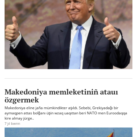
Makedoniya memleketiniñ atauı
özgermek
Makedoniya eline jaña mümkindikter aşıldı. Sebebi, Grekiyadağı bir
aymaqpen attas bolğanı üşin wzaq uaqıttan beri NATO men Euroodaqqa
kire almay jürge..
7 jıl bwrın