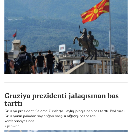
Gruziya prezidenti jalaqısınan bas
tarttı
Gruziya prezidenti Salome Zurabişvili aylıq jalaqısınan bas tarttı. Bwl turalı
Gruziyanıñ jañadan saylanğan basşısı alğaşqı baspasöz-
konferenciyasında..
7 jıl bwrın