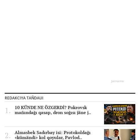
Jarnama
REDAKCIYA TAÑDAUI
10 KÜNDE NE ÖZGERDİ? Pokrovsk
mañındağı qasap, dron soğısı jäne j..
Almasbek Sadırbay isi: Protokoldağı
«kümändi» kol qoyular, Pavlod..