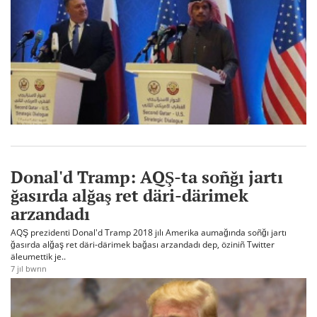
Donal'd Tramp: AQŞ-ta soñğı jartı
ğasırda alğaş ret däri-därimek
arzandadı
AQŞ prezidenti Donal'd Tramp 2018 jılı Amerika aumağında soñğı jartı
ğasırda alğaş ret däri-därimek bağası arzandadı dep, öziniñ Twitter
äleumettik je..
7 jıl bwrın