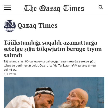
Qazaq Times
Täjikstandağı saqaldı azamattarğa
şetelge şığu tölqwjatın beruge tıyım
salındı
Täjikstanda jası 60-qa jetpey saqal qoyğan azamattarğa şetelge şığu
tölqwjatı berilmeytin boldı. Qazirgi tañda Täjikstannıñ Viza jäne tirkeu
bölimi at..
7 jıl bwrın