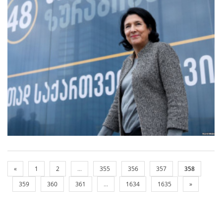
«
1
2
...
355
356
357
358
359
360
361
...
1634
1635
»