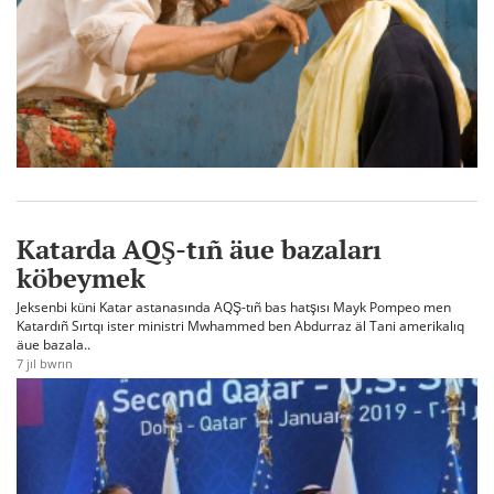
Katarda AQŞ-tıñ äue bazaları
köbeymek
Jeksenbi küni Katar astanasında AQŞ-tıñ bas hatşısı Mayk Pompeo men
Katardıñ Sırtqı ister ministri Mwhammed ben Abdurraz äl Tani amerikalıq
äue bazala..
7 jıl bwrın