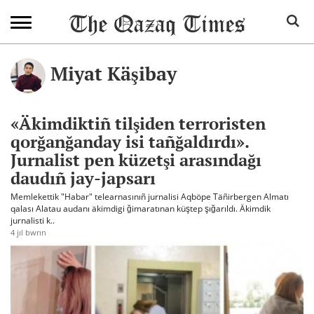
Miyat Käşibay
«Äkimdiktiñ tilşiden terroristen
qorğanğanday isi tañğaldırdı».
Jurnalist pen küzetşi arasındağı
daudıñ jay-japsarı
Memlekettik "Habar" telearnasınıñ jurnalisi Aqböpe Täñirbergen Almatı
qalası Alatau audanı äkimdigi ğimaratınan küştep şığarıldı. Äkimdik
jurnalisti k..
4 jıl bwrın