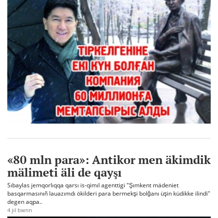
«80 mln para»: Antikor men äkimdik
mälimeti äli de qayşı
Sıbaylas jemqorlıqqa qarsı is-qimıl agenttigi "Şımkent mädeniet
basqarmasınıñ lauazımdı ökilderi para bermekşi bolğanı üşin küdikke ilindi"
degen aqpa..
4 jıl bwrın