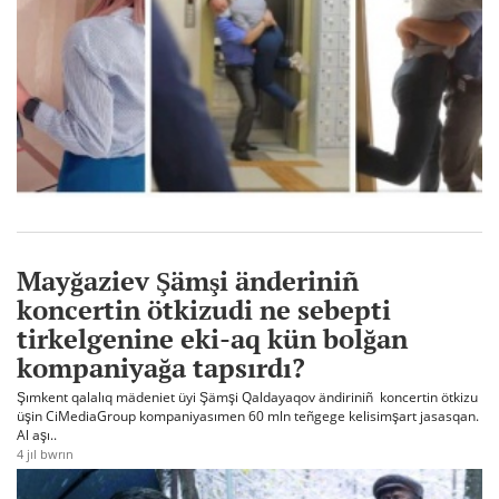
Mayğaziev Şämşi änderiniñ
koncertin ötkizudi ne sebepti
tirkelgenine eki-aq kün bolğan
kompaniyağa tapsırdı?
Şımkent qalalıq mädeniet üyi Şämşi Qaldayaqov ändiriniñ koncertin ötkizu
üşin CiMediaGroup kompaniyasımen 60 mln teñgege kelisimşart jasasqan.
Al aşı..
4 jıl bwrın