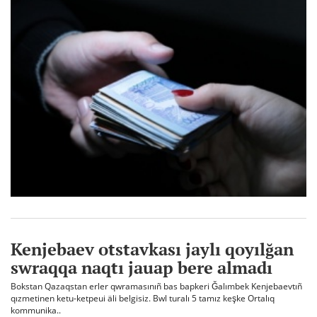
Kenjebaev otstavkası jaylı qoyılğan
swraqqa naqtı jauap bere almadı
Bokstan Qazaqstan erler qwramasınıñ bas bapkeri Ğalımbek Kenjebaevtıñ
qızmetinen ketu-ketpeui äli belgisiz. Bwl turalı 5 tamız keşke Ortalıq
kommunika..