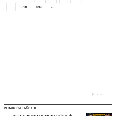
...
898
899
»
Jarnama
REDAKCIYA TAÑDAUI
10 KÜNDE NE ÖZGERDİ? Pokrovsk