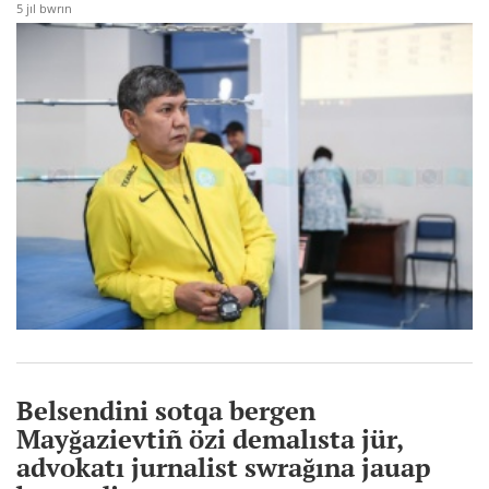
5 jıl bwrın
Belsendini sotqa bergen
Mayğazievtiñ özi demalısta jür,
advokatı jurnalist swrağına jauap