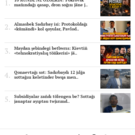
mañındağı qasap, dron soğısı jäne j..
Almasbek Sadırbay isi: Protokoldağı
«kümändi» kol qoyular, Pavlod..
Maydan şebindegi betbwrıs: Kievtiñ
«tehnokratiyalıq töñkerisi» jä..
Qonaevtağı sot: Sadırbaydı 12 jılğa
sottağısı keletinder bwqa men..
Subsidiyalar zañdı tölengen be? Sottağı
jauaptar ayıptau twjırımd..