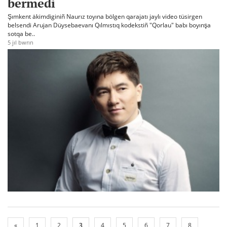
bermedi
Şımkent äkimdiginiñ Naurız toyına bölgen qarajatı jaylı video tüsirgen
belsendi Arujan Düysebaevanı Qılmıstıq kodekstiñ "Qorlau" babı boyınşa
sotqa be..
5 jıl bwrın
«
1
2
3
4
5
6
7
8