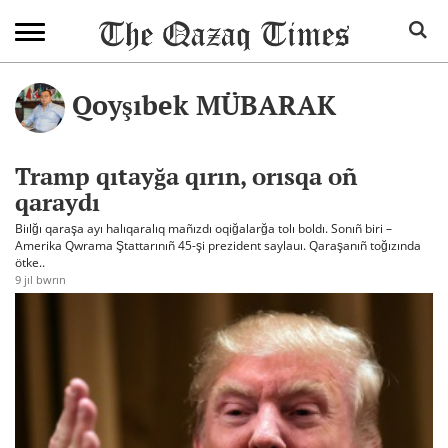
Qoyşıbek MÜBARAK
Tramp qıtayğa qırın, orısqa oñ
qaraydı
Biılğı qaraşa ayı halıqaralıq mañızdı oqiğalarğa tolı boldı. Sonıñ biri –
Amerika Qwrama Ştattarınıñ 45-şi prezident saylauı. Qaraşanıñ toğızında
ötke..
9 jıl bwrın