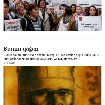
Bumın qağan
Bumın qağan - türkterdiñ özderi «Mäñgi el» dep atağan äygili Birinşi Şığıs
Türk qağanatınıñ negizin qalauşı tarihi wlı twlğalardıñ biri.
9 jıl bwrın