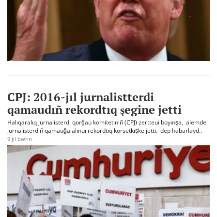
CPJ: 2016-jıl jurnalistterdi
qamaudıñ rekordtıq şegine jetti
Halıqaralıq jurnalisterdi qorğau komitetiniñ (CPJ) zertteui boyınşa, älemde
jurnalisterdiñ qamauğa alınuı rekordtıq körsetkişke jetti. dep habarlayd..
9 jıl bwrın