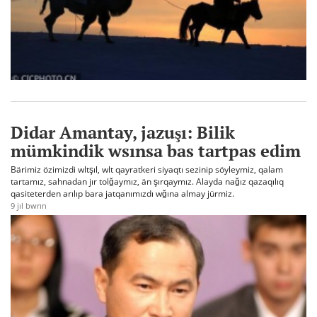
Didar Amantay, jazuşı: Bilik
mümkindik wsınsa bas tartpas edim
Bärimiz özimizdi wltşıl, wlt qayratkeri siyaqtı sezinip söyleymiz, qalam
tartamız, sahnadan jır tolğaymız, än şırqaymız. Alayda nağız qazaqılıq
qasiteterden arılıp bara jatqanımızdı wğına almay jürmiz.
9 jıl bwrın