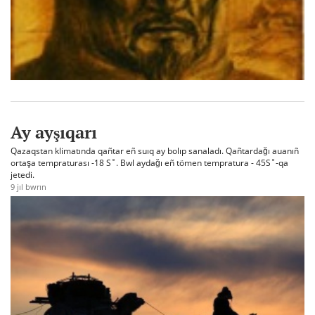
Ay ayşıqarı
Qazaqstan klimatında qañtar eñ suıq ay bolıp sanaladı. Qañtardağı auanıñ
ortaşa tempraturası -18 S˚. Bwl aydağı eñ tömen tempratura - 45S˚-qa
jetedi.
9 jıl bwrın