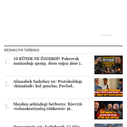
Jarnama
REDAKCIYA TAÑDAUI
10 KÜNDE NE ÖZGERDİ? Pokrovsk
mañındağı qasap, dron soğısı jäne j..
Almasbek Sadırbay isi: Protokoldağı
«kümändi» kol qoyular, Pavlod..
Maydan şebindegi betbwrıs: Kievtiñ
«tehnokratiyalıq töñkerisi» jä..
Qonaevtağı sot: Sadırbaydı 12 jılğa