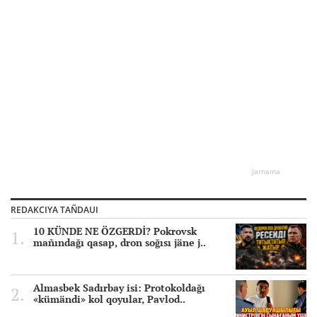
Jarnama
REDAKCIYA TAÑDAUI
10 KÜNDE NE ÖZGERDİ? Pokrovsk
mañındağı qasap, dron soğısı jäne j..
Almasbek Sadırbay isi: Protokoldağı
«kümändi» kol qoyular, Pavlod..