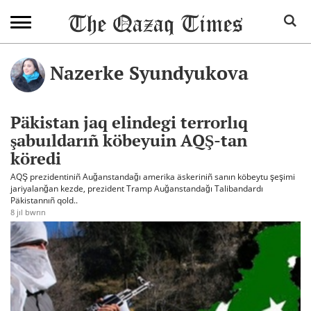
Nazerke Syundyukova
Päkistan jaq elindegi terrorlıq
şabuıldarıñ köbeyuin AQŞ-tan
köredi
AQŞ prezidentiniñ Auğanstandağı amerika äskeriniñ sanın köbeytu şeşimi
jariyalanğan kezde, prezident Tramp Auğanstandağı Talibandardı
Päkistannıñ qold..
8 jıl bwrın