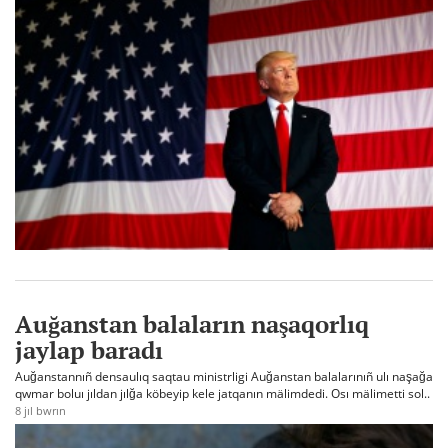
Auğanstan balaların naşaqorlıq
jaylap baradı
Auğanstannıñ densaulıq saqtau ministrligi Auğanstan balalarınıñ ulı naşağa
qwmar boluı jıldan jılğa köbeyip kele jatqanın mälimdedi. Osı mälimetti sol..
8 jıl bwrın