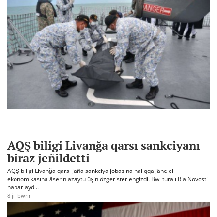
AQŞ biligi Livanğa qarsı sankciyanı
biraz jeñildetti
AQŞ biligi Livanğa qarsı jaña sankciya jobasına halıqqa jäne el
ekonomikasına äserin azaytu üşin özgerister engizdi. Bwl turalı Ria Novosti
habarlaydı..
8 jıl bwrın