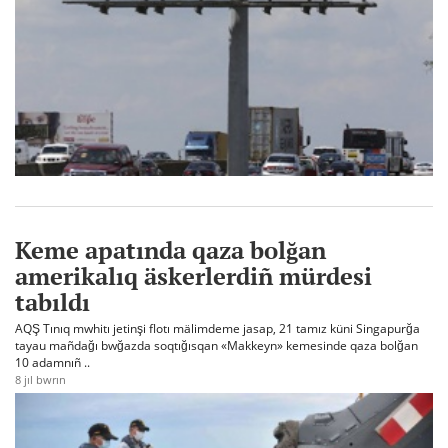
Keme apatında qaza bolğan
amerikalıq äskerlerdiñ mürdesi
tabıldı
AQŞ Tınıq mwhitı jetinşi flotı mälimdeme jasap, 21 tamız küni Singapurğa
tayau mañdağı bwğazda soqtığısqan «Makkeyn» kemesinde qaza bolğan
10 adamnıñ ..
8 jıl bwrın