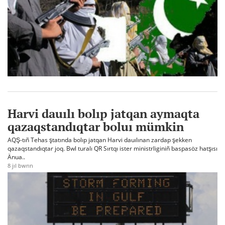
Harvi dauılı bolıp jatqan aymaqta
qazaqstandıqtar boluı mümkin
AQŞ-tıñ Tehas ştatında bolıp jatqan Harvi dauılınan zardap şekken
qazaqstandıqtar joq. Bwl turalı QR Sırtqı ister ministrliginiñ baspasöz hatşısı
Änua..
8 jıl bwrın