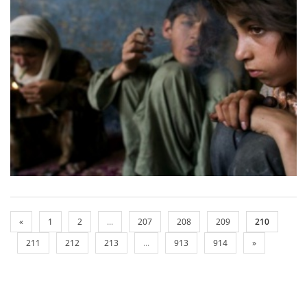
«
1
2
...
207
208
209
210
211
212
213
...
913
914
»