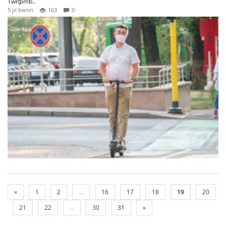
Twrğımb..
5 jıl bwrın
163
0
«
1
2
...
16
17
18
19
20
21
22
...
30
31
»