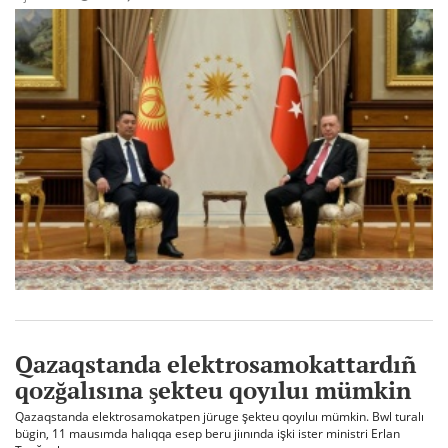
Qazaqstanda elektrosamokattardıñ
qozğalısına şekteu qoyıluı mümkin
Qazaqstanda elektrosamokatpen jüruge şekteu qoyıluı mümkin. Bwl turalı
bügin, 11 mausımda halıqqa esep beru jiınında işki ister ministri Erlan