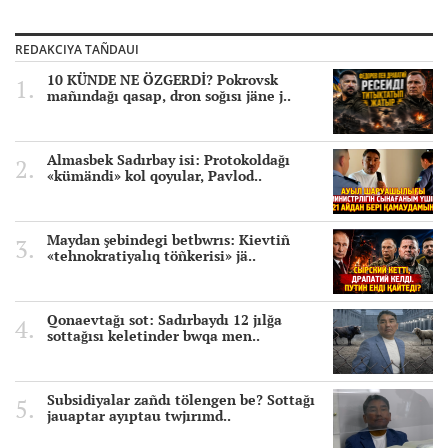
REDAKCIYA TAÑDAUI
10 KÜNDE NE ÖZGERDİ? Pokrovsk
mañındağı qasap, dron soğısı jäne j..
Almasbek Sadırbay isi: Protokoldağı
«kümändi» kol qoyular, Pavlod..
Maydan şebindegi betbwrıs: Kievtiñ
«tehnokratiyalıq töñkerisi» jä..
Qonaevtağı sot: Sadırbaydı 12 jılğa
sottağısı keletinder bwqa men..
Subsidiyalar zañdı tölengen be? Sottağı
jauaptar ayıptau twjırımd..