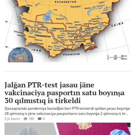
Jalğan PTR-test jasau jäne
vakcinaciya pasportın satu boyınşa
30 qılmıstıq is tirkeldi
Qazaqstanda pandemiya bastalğalı beri PTR-testterdi qoldan jasau boyınşa
28 qılmıstıq is jäne vakcinaciya pasporttarın satu boyınşa 2 qılmıstıq is tir..
5 jıl bwrın
180
0