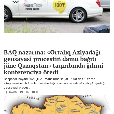
BAQ nazarına: «Ortalıq Aziyadağı
geosayasi procestiñ damu bağıtı
jäne Qazaqstan» taqırıbında ğılımi
konferenciya ötedi
Baspasöz bayanı 2021 jılı 21 mausımda sağat 14:00-de QR Wlttıq
kitaphanasınıñ N.Däuletova atındağı oqırman zalında «Ortalıq Aziyadağı
geosayasi proces..
5 jıl bwrın
116
0