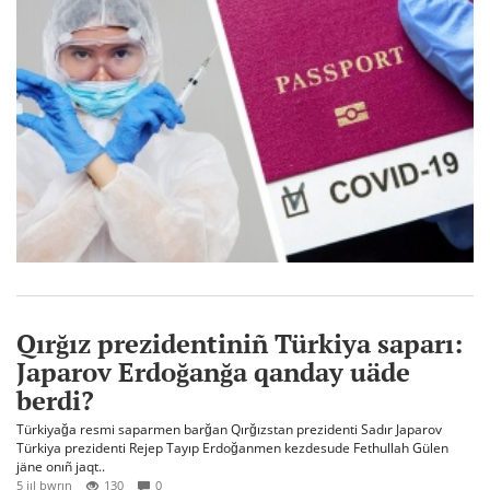
Qırğız prezidentiniñ Türkiya saparı:
Japarov Erdoğanğa qanday uäde
berdi?
Türkiyağa resmi saparmen barğan Qırğızstan prezidenti Sadır Japarov
Türkiya prezidenti Rejep Tayıp Erdoğanmen kezdesude Fethullah Gülen
jäne onıñ jaqt..
5 jıl bwrın
130
0