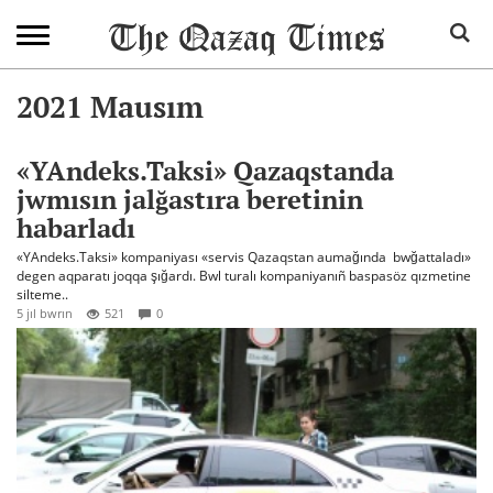
2021 Mausım
«YAndeks.Taksi» Qazaqstanda
jwmısın jalğastıra beretinin
habarladı
«YAndeks.Taksi» kompaniyası «servis Qazaqstan aumağında bwğattaladı»
degen aqparatı joqqa şığardı. Bwl turalı kompaniyanıñ baspasöz qızmetine
silteme..
5 jıl bwrın
521
0