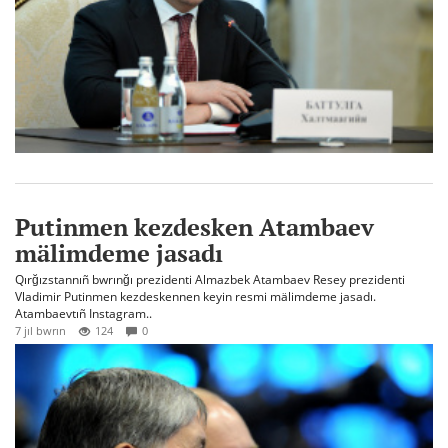
Putinmen kezdesken Atambaev
mälimdeme jasadı
Qırğızstannıñ bwrınğı prezidenti Almazbek Atambaev Resey prezidenti
Vladimir Putinmen kezdeskennen keyin resmi mälimdeme jasadı.
Atambaevtıñ Instagram..
7 jıl bwrın
124
0