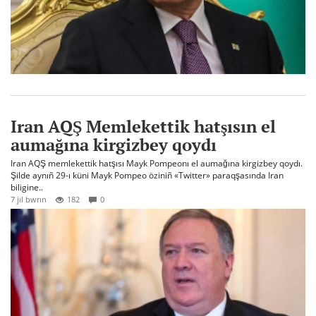
Iran AQŞ Memlekettik hatşısın el
aumağına kirgizbey qoydı
Iran AQŞ memlekettik hatşısı Mayk Pompeonı el aumağına kirgizbey qoydı.
Şilde aynıñ 29-ı küni Mayk Pompeo öziniñ «Twitter» paraqşasında Iran
biligine..
7 jıl bwrın
182
0