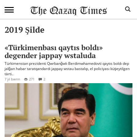
2019 Şilde
«Türkimenbası qaytıs boldı»
degender jappay wstaluda
Türkimenstan prezidenti Qwrbanğwlı Berdimwhamedovti qaytıs boldı dep
jalğan habar taratqandardı jappay wstau bastalıp, el policiyası küşeytilgen
tärti..
7 jıl bwrın
271
2