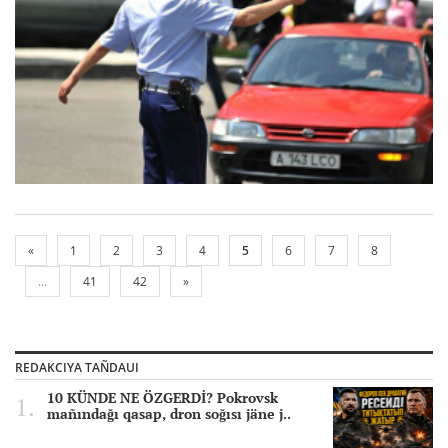
«
1
2
3
4
5
6
7
8
...
41
42
»
REDAKCIYA TAÑDAUI
10 KÜNDE NE ÖZGERDİ? Pokrovsk
mañındağı qasap, dron soğısı jäne j..