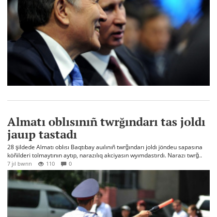
Almatı oblısınıñ twrğındarı tas joldı
jauıp tastadı
28 şildede Almatı oblısı Baqtıbay auılınıñ twrğındarı joldı jöndeu sapasına
köñilderi tolmaytının aytıp, narazılıq akciyasın wyımdastırdı. Narazı twrğ..
7 jıl bwrın
110
0