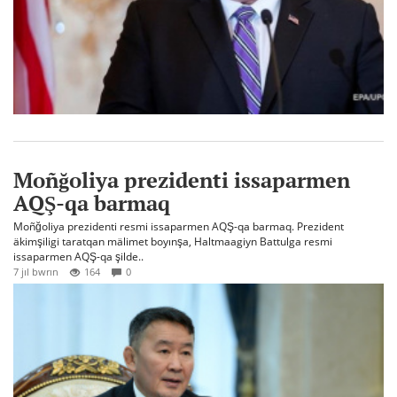
Moñğoliya prezidenti issaparmen
AQŞ-qa barmaq
Moñğoliya prezidenti resmi issaparmen AQŞ-qa barmaq. Prezident
äkimşiligi taratqan mälimet boyınşa, Haltmaagiyn Battulga resmi
issaparmen AQŞ-qa şilde..
7 jıl bwrın
164
0