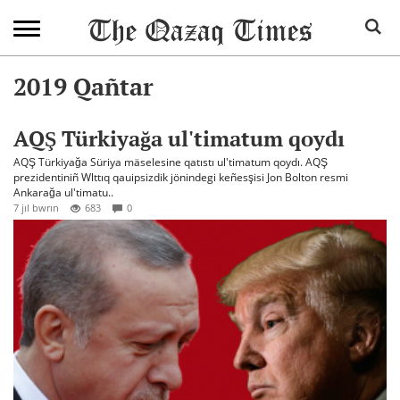
2019 Qañtar
AQŞ Türkiyağa ul'timatum qoydı
AQŞ Türkiyağa Süriya mäselesine qatıstı ul'timatum qoydı. AQŞ
prezidentiniñ Wlttıq qauipsizdik jönindegi keñesşisi Jon Bolton resmi
Ankarağa ul'timatu..
7 jıl bwrın
683
0