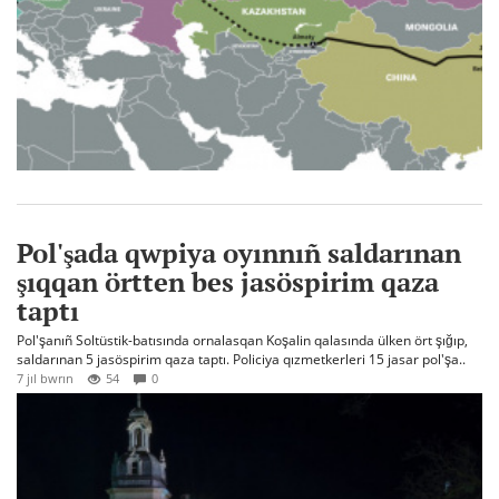
Pol'şada qwpiya oyınnıñ saldarınan
şıqqan örtten bes jasöspirim qaza
taptı
Pol'şanıñ Soltüstik-batısında ornalasqan Koşalin qalasında ülken ört şığıp,
saldarınan 5 jasöspirim qaza taptı. Policiya qızmetkerleri 15 jasar pol'şa..
7 jıl bwrın
54
0