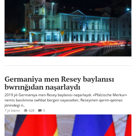
Germaniya men Resey baylanısı
bwrınğıdan naşarlaydı
2019 jılı Germaniya men Resey baylanısı naşarlaydı. «Pfälzische Merkur»
nemis basılımına swhbat bergen sayasatker, Reseymen qarım-qatınas
jönindegi n..
7 jıl bwrın
628
0