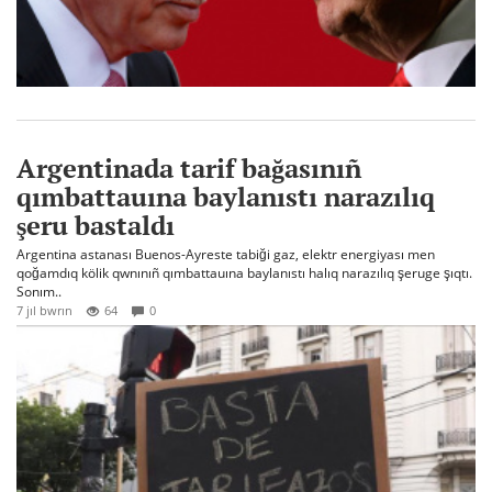
Argentinada tarif bağasınıñ
qımbattauına baylanıstı narazılıq
şeru bastaldı
Argentina astanası Buenos-Ayreste tabiği gaz, elektr energiyası men
qoğamdıq kölik qwnınıñ qımbattauına baylanıstı halıq narazılıq şeruge şıqtı.
Sonım..
7 jıl bwrın
64
0