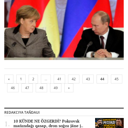
«
1
2
...
41
42
43
44
45
46
47
48
49
»
REDAKCIYA TAÑDAUI
10 KÜNDE NE ÖZGERDİ? Pokrovsk
mañındağı qasap, dron soğısı jäne j..