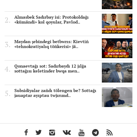
Almasbek Sadırbay isi: Protokoldağı
«kümändi» kol qoyular, Pavlod..
Maydan şebindegi betbwrıs: Kievtiñ
«tehnokratiyalıq töñkerisi» jä..
Qonaevtağı sot: Sadırbaydı 12 jılğa
sottağısı keletinder bwqa men..
Subsidiyalar zañdı tölengen be? Sottağı
jauaptar ayıptau twjırımd..