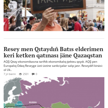
Resey men Qıtaydıñ Batıs elderimen
keri ketken qatınası jäne Qazaqstan
AQŞ Qıtay ekonomikasına tariftik ekonomikalıq şekteu qoydı. AQŞ pen
Europalıq Odaq Reseyge üsti-üstine sankciyalar salıp jatır. Reseydiñ kinäsi:
ol Uk..
7 jıl bwrın
2501
0