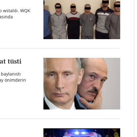
op wstaldı. WQK
asında
t tüsti
baylanıstı
ay önimderin