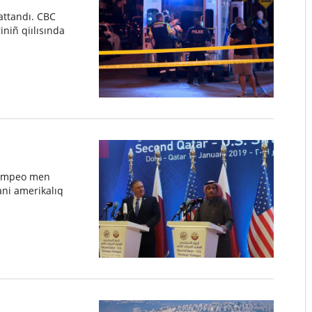
attandı. CBC
niñ qiılısında
 Pompeo men
ni amerikalıq