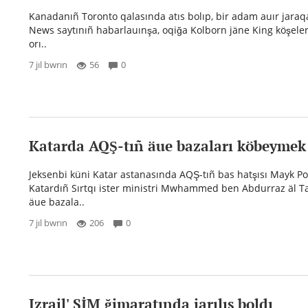
Kanadanıñ Toronto qalasında atıs bolıp, bir adam auır jaraq
News saytınıñ habarlauınşa, oqiğa Kolborn jäne King köşeleri
orı..
7 jıl bwrın
56
0
Katarda AQŞ-tıñ äue bazaları köbeymek
Jeksenbi küni Katar astanasında AQŞ-tıñ bas hatşısı Mayk
Katardıñ Sırtqı ister ministri Mwhammed ben Abdurraz äl Ta
äue bazala..
7 jıl bwrın
206
0
Izrail' SİM ğimaratında jarılıs boldı