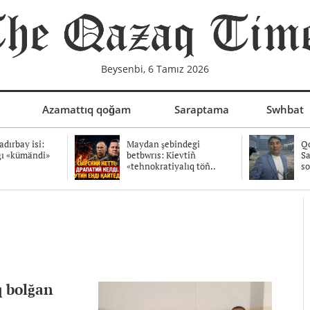
Beysenbi, 6 Tamız 2026
Azamattıq qoğam
Saraptama
Swhbat
dırbay isi:
Maydan şebindegi
Qo
ğı «kümändi»
betbwrıs: Kievtiñ
Sa
«tehnokratiyalıq töñ..
so
q bolğan