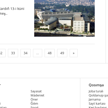
ñtardıñ 13-i küni
neş..
32
33
34
...
48
49
»
r
Qosımşa
Sayasat
Joba turalı
Mädeniet
Qoldanuşı şar
Öner
Jarnama
i
Ğılım
Sayt kartası
qtarı
Sport
Keri baylanıs