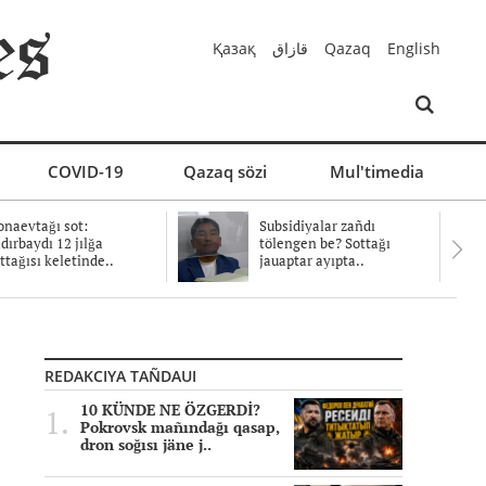
Қазақ
قازاق
Qazaq
English
COVID-19
Qazaq sözi
Mul'timedia
naevtağı sot:
Subsidiyalar zañdı
dırbaydı 12 jılğa
tölengen be? Sottağı
ttağısı keletinde..
jauaptar ayıpta..
REDAKCIYA TAÑDAUI
10 KÜNDE NE ÖZGERDİ?
Pokrovsk mañındağı qasap,
dron soğısı jäne j..