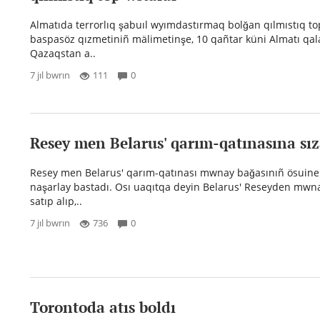
Almatıda terrorlıq şabuıl wyımdastırmaq bolğan qılmıstıq t
baspasöz qızmetiniñ mälimetinşe, 10 qañtar küni Almatı qal
Qazaqstan a..
7 jıl bwrın
111
0
Resey men Belarus' qarım-qatınasına sıza
Resey men Belarus' qarım-qatınası mwnay bağasınıñ ösuine 
naşarlay bastadı. Osı uaqıtqa deyin Belarus' Reseyden mwn
satıp alıp,..
7 jıl bwrın
736
0
Torontoda atıs boldı