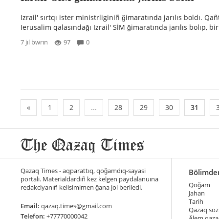
Izrail' sırtqı ister ministrliginiñ ğimaratında jarılıs boldı. Qa
Ierusalim qalasındağı Izrail' SİM ğimaratında jarılıs bolıp, bir
7 jıl bwrın
97
0
«
1
2
...
28
29
30
31
Qazaq Times - aqparattıq, qoğamdıq-sayasi
Bölimde
portalı. Materialdardıñ kez kelgen paydalanuına
Qoğam
redakciyanıñ kelisimimen ğana jol beriledi.
Jahan
Tarih
Email:
qazaq.times@gmail.com
Qazaq söz
Telefon:
+77770000042
Älem qaza