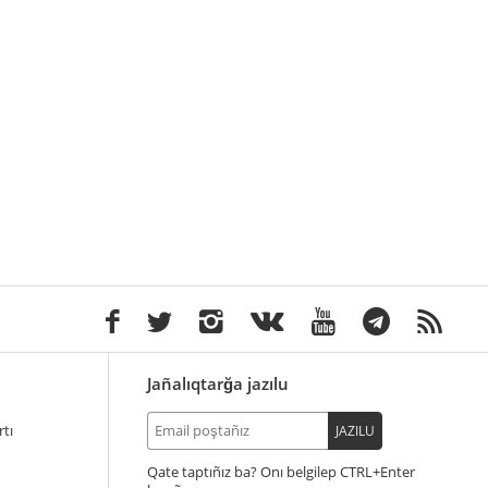
Jañalıqtarğa jazılu
tı
JAZILU
Qate taptıñız ba? Onı belgilep
+Enter