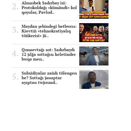
Almasbek Sadırbay isi:
Protokoldağı «kümändi» kol
qoyular, Pavlod..
Maydan şebindegi betbwrıs:
Kievtiñ «tehnokratiyalıq
töñkerisi» jä..
Qonaevtağı sot: Sadırbaydı
12 jılğa sottağısı keletinder
bwqa men..
Subsidiyalar zañdı tölengen
be? Sottağı jauaptar
ayıptau twjırımd..