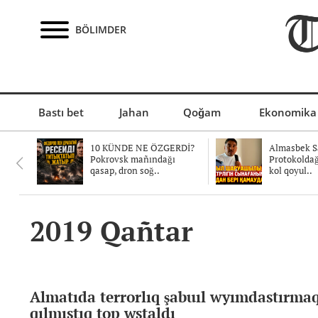
BÖLIMDER
Bastı bet
Jahan
Qoğam
Ekonomika
10 KÜNDE NE ÖZGERDİ?
Almasbek Sa
Pokrovsk mañındağı
Protokolda
qasap, dron soğ..
kol qoyul..
2019 Qañtar
Almatıda terrorlıq şabuıl wyımdastırma
qılmıstıq top wstaldı