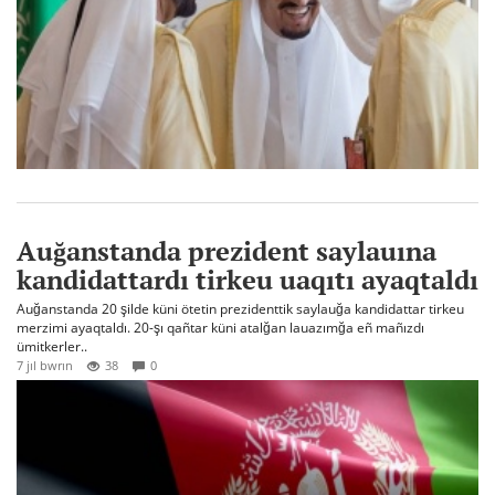
Auğanstanda prezident saylauına
kandidattardı tirkeu uaqıtı ayaqtaldı
Auğanstanda 20 şilde küni ötetin prezidenttik saylauğa kandidattar tirkeu
merzimi ayaqtaldı. 20-şı qañtar küni atalğan lauazımğa eñ mañızdı
ümitkerler..
7 jıl bwrın
38
0