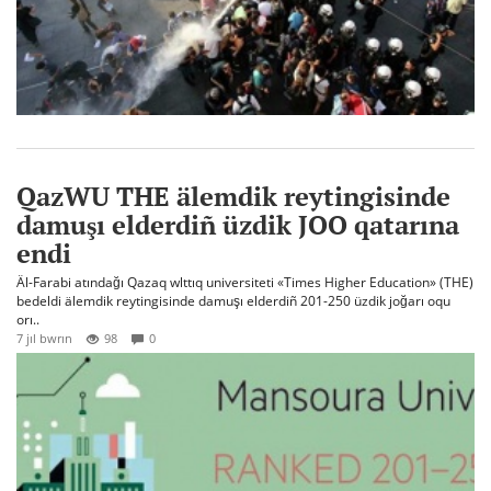
QazWU THE älemdik reytingisinde
damuşı elderdiñ üzdik JOO qatarına
endi
Äl-Farabi atındağı Qazaq wlttıq universiteti «Times Higher Education» (THE)
bedeldi älemdik reytingisinde damuşı elderdiñ 201-250 üzdik joğarı oqu
orı..
7 jıl bwrın
98
0