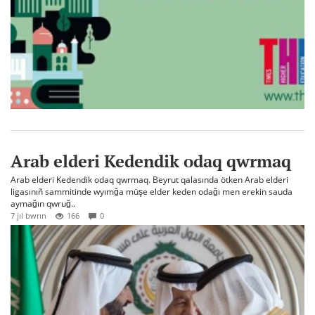
Arab elderi Kedendik odaq qwrmaq
Arab elderi Kedendik odaq qwrmaq. Beyrut qalasında ötken Arab elderi
ligasınıñ sammitinde wyımğa müşe elder keden odağı men erekin sauda
aymağın qwruğ..
7 jıl bwrın
166
0