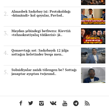
Almasbek Sadırbay isi: Protokoldağı
«kümändi» kol qoyular, Pavlod..
Maydan şebindegi betbwrıs: Kievtiñ
«tehnokratiyalıq töñkerisi» jä..
Qonaevtağı sot: Sadırbaydı 12 jılğa
sottağısı keletinder bwqa men..
Subsidiyalar zañdı tölengen be? Sottağı
jauaptar ayıptau twjırımd..