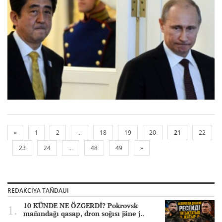
«
1
2
...
18
19
20
21
22
23
24
...
48
49
»
REDAKCIYA TAÑDAUI
10 KÜNDE NE ÖZGERDİ? Pokrovsk
mañındağı qasap, dron soğısı jäne j..