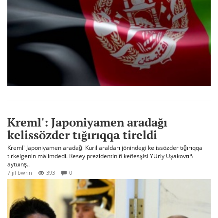
Kreml': Japoniyamen aradağı
kelissözder tığırıqqa tireldi
Kreml' Japoniyamen aradağı Kuril araldarı jönindegi kelissözder tığırıqqa
tirkelgenin mälimdedi. Resey prezidentiniñ keñesşisi YUriy Uşakovtıñ
aytuınş..
7 jıl bwrın
393
0