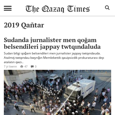
2019 Qañtar
Sudanda jurnalister men qoğam
belsendileri jappay twtqındaluda
Sudan biligi qoğam belsendileri men jurnalister jappay twtqındauda.
Atalmış twtqındau bwyrığın Memlekettik qauipsizdik prokuraturası dep
atalatın qwzı..
7 jıl bwrın
47
0