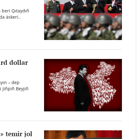
n beri Qıtaydıñ
da äskeri..
ard dollar
ayın – dep
i Jiñpiñ Beyjiñ
 temir jol