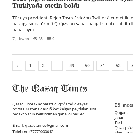
Türkiyada ötetin boldı
Türkiya prezidenti Rejep Tayıp Erdoğan Twitter äleumettik je
paraqşasında öziniñ Qırğızstan saparına qatıstı pikir bildirdi
habarlaydı..
7 jıl bwrın
85
0
«
1
2
...
49
50
51
52
Qazaq Times - aqparattıq, qoğamdıq-sayasi
Bölimde
portalı. Materialdardıñ kez kelgen paydalanuına
Qoğam
redakciyanıñ kelisimimen ğana jol beriledi.
Jahan
Tarih
Email:
qazaq.times@gmail.com
Qazaq söz
Telefon:
+77770000042
Älem qaza