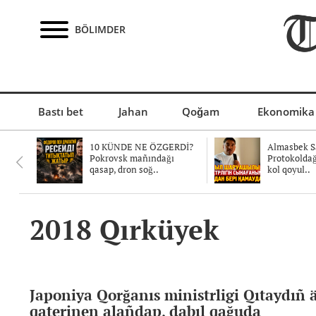
BÖLIMDER
Bastı bet
Jahan
Qoğam
Ekonomika
10 KÜNDE NE ÖZGERDİ?
Almasbek Sa
Pokrovsk mañındağı
Protokolda
qasap, dron soğ..
kol qoyul..
2018 Qırküyek
Japoniya Qorğanıs ministrligi Qıtaydıñ 
qaterinen alañdap, dabıl qağuda