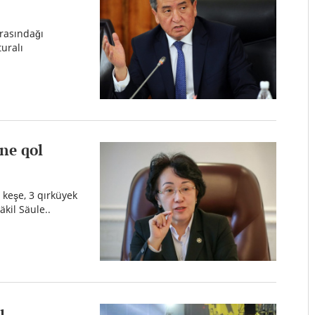
arasındağı
uralı
ine qol
 keşe, 3 qırküyek
kil Säule..
ı