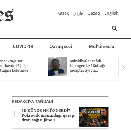
Қазақ
قازاق
Qazaq
English
COVID-19
Qazaq sözi
Mul'timedia
naevtağı sot:
Subsidiyalar zañdı
dırbaydı 12 jılğa
tölengen be? Sottağı
ttağısı keletinde..
jauaptar ayıpta..
REDAKCIYA TAÑDAUI
10 KÜNDE NE ÖZGERDİ?
Pokrovsk mañındağı qasap,
dron soğısı jäne j..