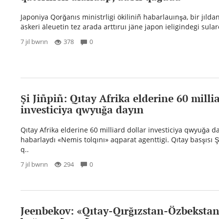
Japoniya Qorğanıs ministrligi ökiliniñ habarlauınşa, bir jılda
äskeri äleuetin tez arada arttıruı jäne japon ieligindegi sular
7 jıl bwrın
378
0
Şi Jiñpiñ: Qıtay Afrika elderine 60 milli
investiciya qwyuğa dayın
Qıtay Afrika elderine 60 milliard dollar investiciya qwyuğa d
habarlaydı «Nemis tolqını» aqparat agenttigi. Qıtay basşısı Ş
q..
7 jıl bwrın
294
0
Jeenbekov: «Qıtay-Qırğızstan-Özbekstan»