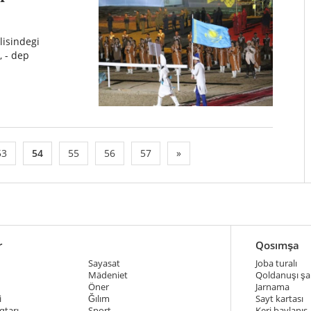
lisindegi
, - dep
53
54
55
56
57
»
r
Qosımşa
Sayasat
Joba turalı
Mädeniet
Qoldanuşı şar
Öner
Jarnama
i
Ğılım
Sayt kartası
qtarı
Sport
Keri baylanıs