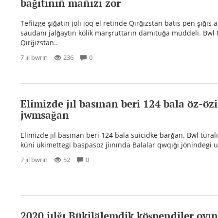
bağıtınıñ mañızı zor
Teñizge şığatın jolı joq el retinde Qırğızstan batıs pen şığıs 
saudanı jalğaytın kölik marşruttarın damıtuğa müddeli. Bwl t
Qırğızstan..
7 jıl bwrın
236
0
Elimizde jıl basınan beri 124 bala öz-öz
jwmsağan
Elimizde jıl basınan beri 124 bala suicidke barğan. Bwl turalı
küni ükimettegi baspasöz jiınında Balalar qwqığı jönindegi uä
7 jıl bwrın
52
0
2020 jılğı Bükilälemdik köşpendiler oyın