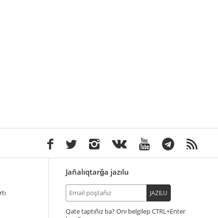
Jañalıqtarğa jazılu
tı
JAZILU
Qate taptıñız ba? Onı belgilep
+Enter