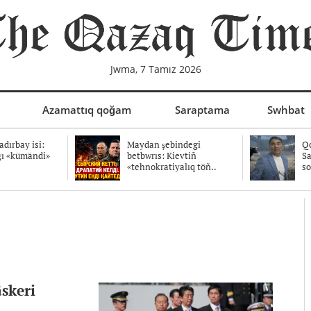
Jwma, 7 Tamız 2026
Azamattıq qoğam
Saraptama
Swhbat
dırbay isi:
Maydan şebindegi
Qo
ğı «kümändi»
betbwrıs: Kievtiñ
Sa
«tehnokratiyalıq töñ..
so
äskeri