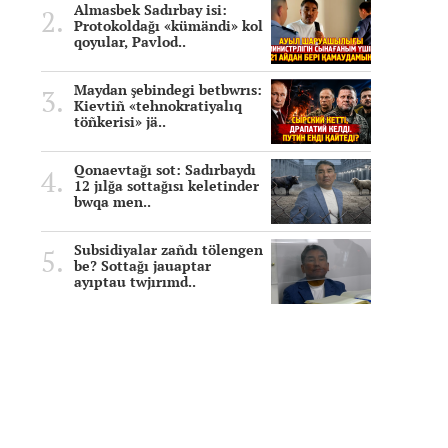
Almasbek Sadırbay isi:
Protokoldağı «kümändi» kol
qoyular, Pavlod..
Maydan şebindegi betbwrıs:
Kievtiñ «tehnokratiyalıq
töñkerisi» jä..
Qonaevtağı sot: Sadırbaydı
12 jılğa sottağısı keletinder
bwqa men..
Subsidiyalar zañdı tölengen
be? Sottağı jauaptar
ayıptau twjırımd..