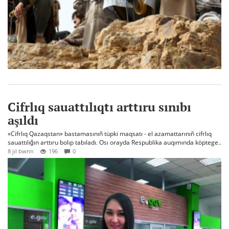
Cifrlıq sauattılıqtı arttıru sınıbı
aşıldı
«Cifrlıq Qazaqstan» bastamasınıñ tüpki maqsatı - el azamattarınıñ cifrlıq
sauattılığın arttıru bolıp tabıladı. Osı orayda Respublika auqımında köptege..
8 jıl bwrın
196
0