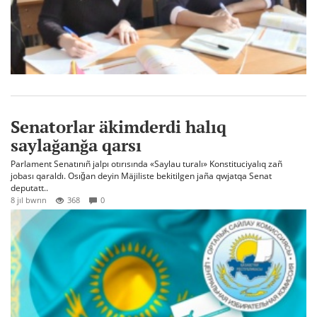
Senatorlar äkimderdi halıq
saylağanğa qarsı
Parlament Senatınıñ jalpı otırısında «Saylau turalı» Konstituciyalıq zañ
jobası qaraldı. Osığan deyin Mäjiliste bekitilgen jaña qwjatqa Senat
deputatt..
8 jıl bwrın
368
0