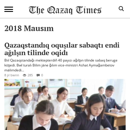
2018 Mausım
Qazaqstandıq oquşılar sabaqtı endi
ağılşın tilinde oqidı
Biıl Qazaqstandağı mektepterdiñ 40 payızı ağılşın tilinde sabaq beruge
köşedi. Bwl turalı Bilim jäne ğılım vice-ministri Ashat Aymağambetov
mälimdedi...
8 jıl bwrın
285
0