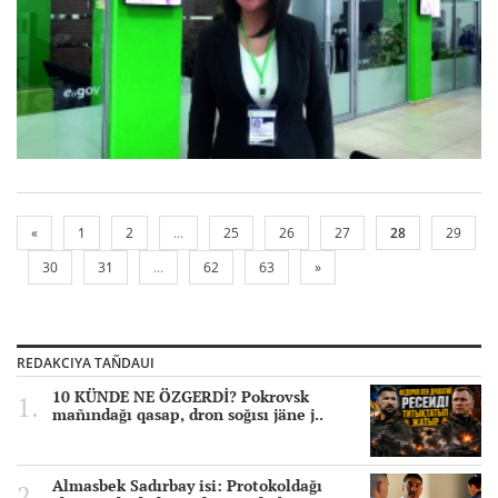
«
1
2
...
25
26
27
28
29
30
31
...
62
63
»
REDAKCIYA TAÑDAUI
10 KÜNDE NE ÖZGERDİ? Pokrovsk
mañındağı qasap, dron soğısı jäne j..
Almasbek Sadırbay isi: Protokoldağı