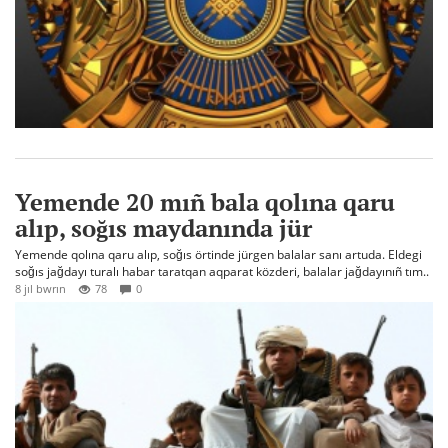
Yemende 20 mıñ bala qolına qaru
alıp, soğıs maydanında jür
Yemende qolına qaru alıp, soğıs örtinde jürgen balalar sanı artuda. Eldegi
soğıs jağdayı turalı habar taratqan aqparat közderi, balalar jağdayınıñ tım..
8 jıl bwrın
78
0