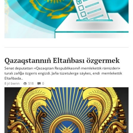
Qazaqstannıñ Eltañbası özgermek
Senat deputattarı «Qazaqstan Respublikasınıñ memlekettik rämizderi»
turalı zañğa özgeris engizdi. Jaña tüzetulerge säykes, endi memlekettik
Eltañbada..
8 jıl bwrın
518
0