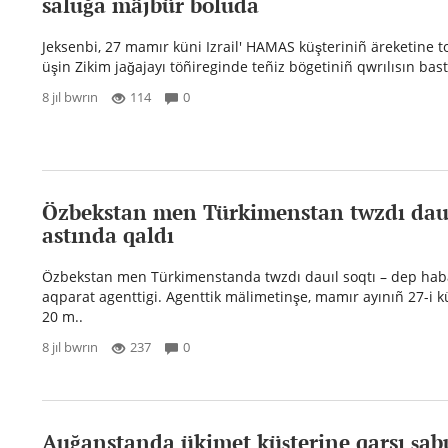
saluğa mäjbür boluda
Jeksenbi, 27 mamır küni Izrail' HAMAS küşteriniñ äreketine t
üşin Zikim jağajayı töñireginde teñiz bögetiniñ qwrılısın bast
8 jıl bwrın
114
0
Özbekstan men Türkimenstan twzdı dau
astında qaldı
Özbekstan men Türkimenstanda twzdı dauıl soqtı – dep hab
aqparat agenttigi. Agenttik mälimetinşe, mamır ayınıñ 27-i 
20 m..
8 jıl bwrın
237
0
Auğanstanda ükimet küşterine qarsı şab