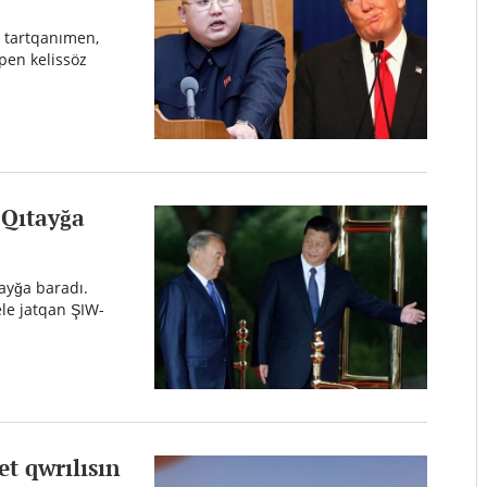
 tartqanımen,
pen kelissöz
 Qıtayğa
yğa baradı.
ele jatqan ŞIW-
et qwrılısın