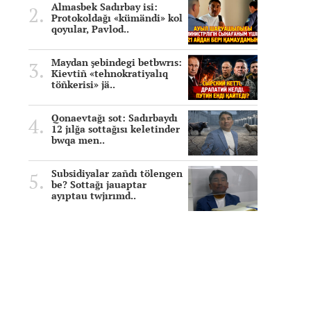
Almasbek Sadırbay isi:
Protokoldağı «kümändi» kol
qoyular, Pavlod..
Maydan şebindegi betbwrıs:
Kievtiñ «tehnokratiyalıq
töñkerisi» jä..
Qonaevtağı sot: Sadırbaydı
12 jılğa sottağısı keletinder
bwqa men..
Subsidiyalar zañdı tölengen
be? Sottağı jauaptar
ayıptau twjırımd..