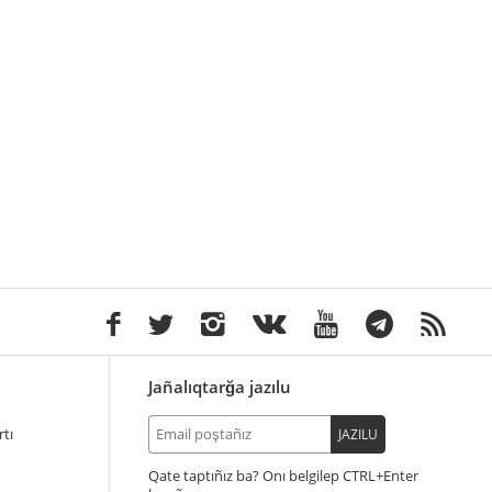
Jañalıqtarğa jazılu
tı
JAZILU
Qate taptıñız ba? Onı belgilep
+Enter