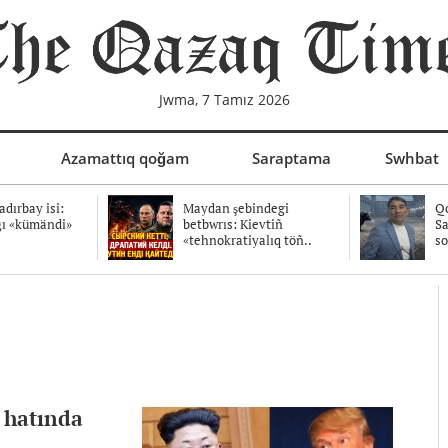
Jwma, 7 Tamız 2026
Azamattıq qoğam
Saraptama
Swhbat
dırbay isi:
Maydan şebindegi
Qo
ğı «kümändi»
betbwrıs: Kievtiñ
Sa
«tehnokratiyalıq töñ..
so
 hatında