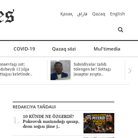
Қазақ
قازاق
Qazaq
English
COVID-19
Qazaq sözi
Mul'timedia
naevtağı sot:
Subsidiyalar zañdı
dırbaydı 12 jılğa
tölengen be? Sottağı
ttağısı keletinde..
jauaptar ayıpta..
REDAKCIYA TAÑDAUI
10 KÜNDE NE ÖZGERDİ?
Pokrovsk mañındağı qasap,
dron soğısı jäne j..