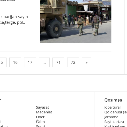
ar barğan sayın
küşterge, pol..
15
16
17
...
71
72
»
r
Qosımşa
Sayasat
Joba turalı
Mädeniet
Qoldanuşı şar
Öner
Jarnama
i
Ğılım
Sayt kartası
qtarı
Sport
Keri baylanıs