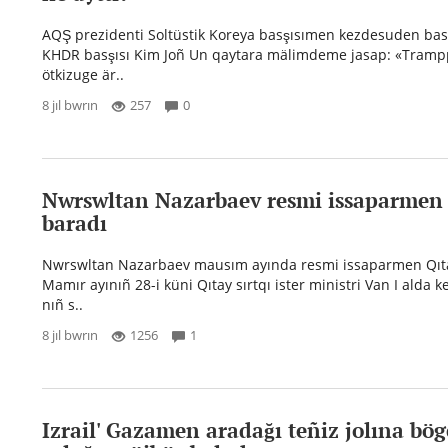
AQŞ prezidenti Soltüstik Koreya basşısımen kezdesuden bas
KHDR basşısı Kim Joñ Un qaytara mälimdeme jasap: «Tramp
ötkizuge är..
8 jıl bwrın
257
0
Nwrswltan Nazarbaev resmi issaparmen
baradı
Nwrswltan Nazarbaev mausım ayında resmi issaparmen Qıta
Mamır ayınıñ 28-i küni Qıtay sırtqı ister ministri Van I alda k
nıñ s..
8 jıl bwrın
1256
1
Izrail' Gazamen aradağı teñiz jolına bög