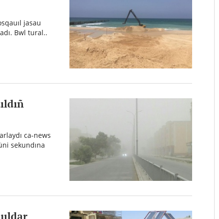
osqauıl jasau
adı. Bwl tural..
ıldıñ
arlaydı ca-news
küni sekundına
uıldar