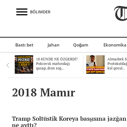
BÖLIMDER
Bastı bet
Jahan
Qoğam
Ekonomika
10 KÜNDE NE ÖZGERDİ?
Almasbek Sa
Pokrovsk mañındağı
Protokolda
qasap, dron soğ..
kol qoyul..
2018 Mamır
Tramp Soltüstik Koreya basşısına jazğan
ne ayttı?