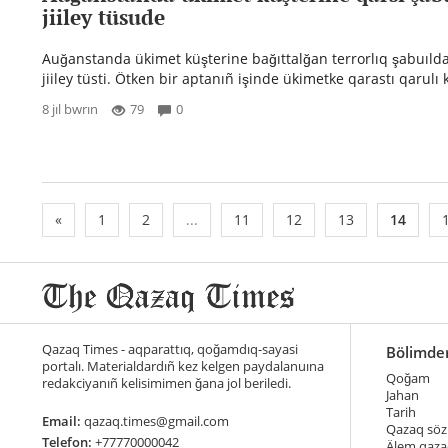
jiiley tüsude
Auğanstanda ükimet küşterine bağıttalğan terrorlıq şabuıld
jiiley tüsti. Ötken bir aptanıñ işinde ükimetke qarastı qarulı 
8 jıl bwrın
79
0
«
1
2
...
11
12
13
14
Qazaq Times - aqparattıq, qoğamdıq-sayasi
Bölimde
portalı. Materialdardıñ kez kelgen paydalanuına
Qoğam
redakciyanıñ kelisimimen ğana jol beriledi.
Jahan
Tarih
Email:
qazaq.times@gmail.com
Qazaq söz
Telefon:
+77770000042
Älem qaza