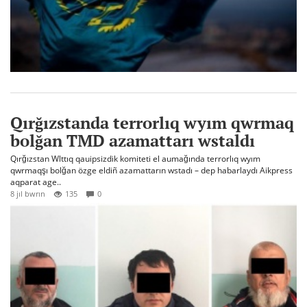
Qırğızstanda terrorlıq wyım qwrmaq
bolğan TMD azamattarı wstaldı
Qırğızstan Wlttıq qauipsizdik komiteti el aumağında terrorlıq wyım
qwrmaqşı bolğan özge eldiñ azamattarın wstadı – dep habarlaydı Aikpress
aqparat age..
8 jıl bwrın
135
0