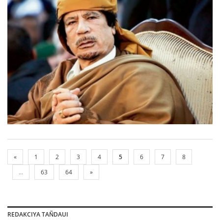
«
1
2
3
4
5
6
7
8
...
63
64
»
REDAKCIYA TAÑDAUI