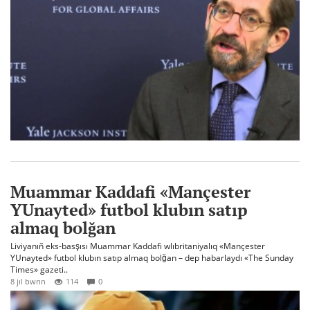
Muammar Kaddafi «Mançester
YUnayted» futbol klubın satıp
almaq bolğan
Liviyanıñ eks-basşısı Muammar Kaddafi wlıbritaniyalıq «Mançester
YUnayted» futbol klubın satıp almaq bolğan – dep habarlaydı «The Sunday
Times» gazeti..
8 jıl bwrın
114
0