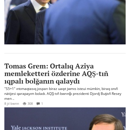
Tomas Grem: Ortalıq Aziya
memleketteri özderine AQŞ-tıñ
ıqpalı bolğanın qalaydı
"S5+1" ıntımaqtasıq josparı biraz uaqıt jwmıs isteui mümkin, biraq onıñ
nätijesi qarapayım boladı. AQŞ-tıñ bwrınğı prezidenti Djordj Buştıñ Resey
men ..
8 jıl bwrın
308
1