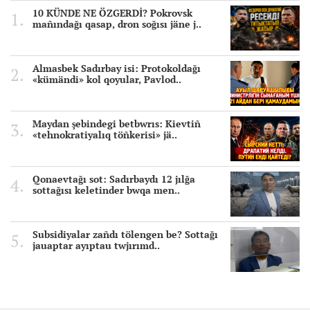
10 KÜNDE NE ÖZGERDİ? Pokrovsk
mañındağı qasap, dron soğısı jäne j..
Almasbek Sadırbay isi: Protokoldağı
«kümändi» kol qoyular, Pavlod..
Maydan şebindegi betbwrıs: Kievtiñ
«tehnokratiyalıq töñkerisi» jä..
Qonaevtağı sot: Sadırbaydı 12 jılğa
sottağısı keletinder bwqa men..
Subsidiyalar zañdı tölengen be? Sottağı
jauaptar ayıptau twjırımd..