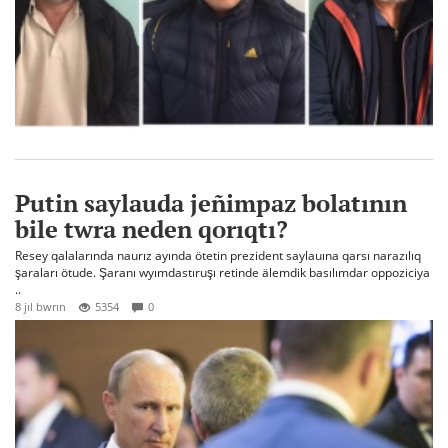
Putin saylauda jeñimpaz bolatının
bile twra neden qorıqtı?
Resey qalalarında naurız ayında ötetin prezident saylauına qarsı narazılıq
şaraları ötude. Şaranı wyımdastıruşı retinde älemdik basılımdar oppoziciya
..
8 jıl bwrın
5354
0