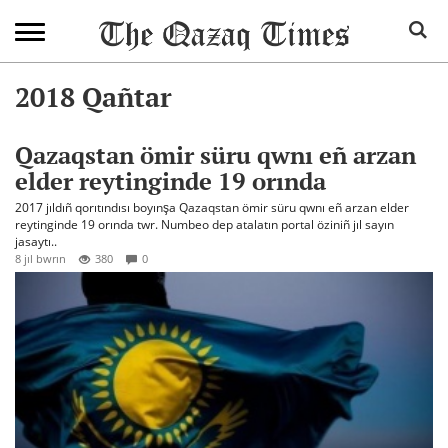
2018 Qañtar
Qazaqstan ömir süru qwnı eñ arzan
elder reytinginde 19 orında
2017 jıldıñ qorıtındısı boyınşa Qazaqstan ömir süru qwnı eñ arzan elder
reytinginde 19 orında twr. Numbeo dep atalatın portal öziniñ jıl sayın
jasaytı..
8 jıl bwrın
380
0