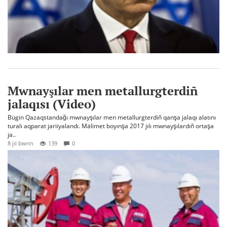
Mwnayşılar men metallurgterdiñ
jalaqısı (Video)
Bügin Qazaqstandağı mwnayşılar men metallurgterdiñ qanşa jalaqı alatını
turalı aqparat jariiyalandı. Mälimet boyınşa 2017 jılı mwnayşılardıñ ortaşa
ja..
8 jıl bwrın
139
0