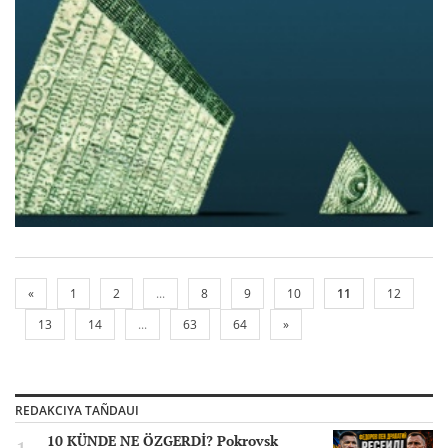
«
1
2
...
8
9
10
11
12
13
14
...
63
64
»
REDAKCIYA TAÑDAUI
10 KÜNDE NE ÖZGERDİ? Pokrovsk