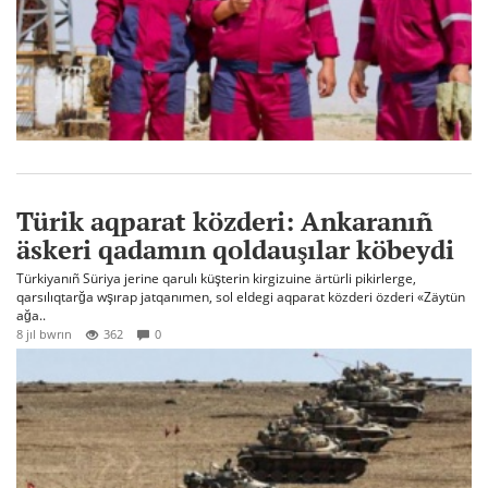
Türik aqparat közderi: Ankaranıñ
äskeri qadamın qoldauşılar köbeydi
Türkiyanıñ Süriya jerine qarulı küşterin kirgizuine ärtürli pikirlerge,
qarsılıqtarğa wşırap jatqanımen, sol eldegi aqparat közderi özderi «Zäytün
ağa..
8 jıl bwrın
362
0