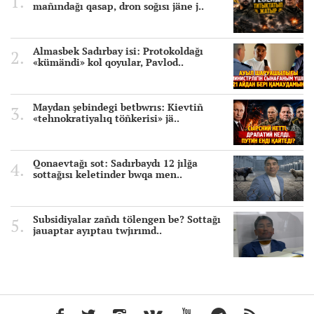
mañındağı qasap, dron soğısı jäne j..
Almasbek Sadırbay isi: Protokoldağı
«kümändi» kol qoyular, Pavlod..
Maydan şebindegi betbwrıs: Kievtiñ
«tehnokratiyalıq töñkerisi» jä..
Qonaevtağı sot: Sadırbaydı 12 jılğa
sottağısı keletinder bwqa men..
Subsidiyalar zañdı tölengen be? Sottağı
jauaptar ayıptau twjırımd..