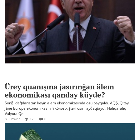
Ürey quanışına jasırınğan älem
ekonomikası qanday küyde?
Soñğı dağdarıstan keyin älem ekonomikasında ösu bayqaldı. AQŞ, Qıtay
jäne Europa ekonomikasınıñ körsetkişteri osını ayğaqtaydı. Halıqaralıq
Valyuta Qo..
8 jıl bwrın
173
0