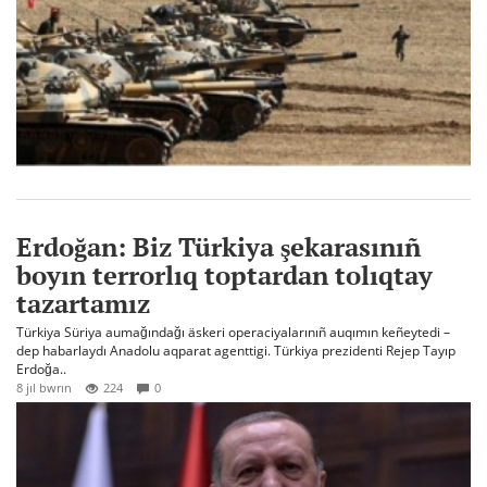
Erdoğan: Biz Türkiya şekarasınıñ
boyın terrorlıq toptardan tolıqtay
tazartamız
Türkiya Süriya aumağındağı äskeri operaciyalarınıñ auqımın keñeytedi –
dep habarlaydı Anadolu aqparat agenttigi. Türkiya prezidenti Rejep Tayıp
Erdoğa..
8 jıl bwrın
224
0