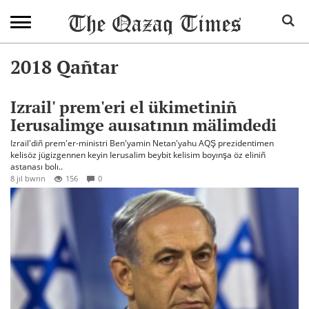
2018 Qañtar
Izrail' prem'eri el ükimetiniñ
Ierusalimge auısatının mälimdedi
Izrail'diñ prem'er-ministri Ben'yamin Netan'yahu AQŞ prezidentimen
kelisöz jügizgennen keyin Ierusalim beybit kelisim boyınşa öz eliniñ
astanası bolı..
8 jıl bwrın
156
0