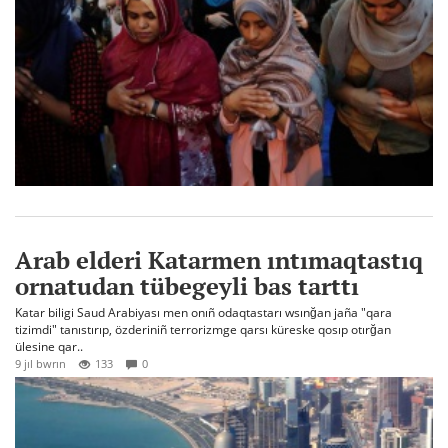
Arab elderi Katarmen ıntımaqtastıq
ornatudan tübegeyli bas tarttı
Katar biligi Saud Arabiyası men onıñ odaqtastarı wsınğan jaña "qara
tizimdi" tanıstırıp, özderiniñ terrorizmge qarsı küreske qosıp otırğan
ülesine qar..
9 jıl bwrın
133
0