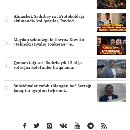
Almasbek Sadırbay isi: Protokoldağı
«kümändi» kol qoyular, Pavlod..
Maydan şebindegi betbwrıs: Kievtiñ
«tehnokratiyalıq töñkerisi» jä..
Qonaevtağı sot: Sadırbaydı 12 jılğa
sottağısı keletinder bwqa men..
Subsidiyalar zañdı tölengen be? Sottağı
jauaptar ayıptau twjırımd..