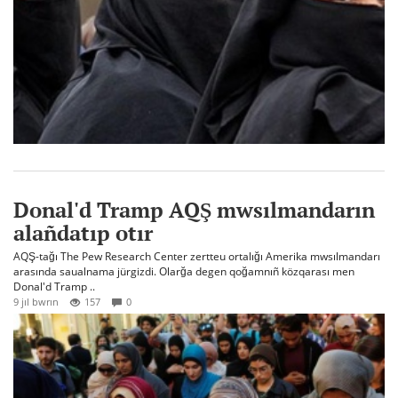
Donal'd Tramp AQŞ mwsılmandarın
alañdatıp otır
AQŞ-tağı The Pew Research Center zertteu ortalığı Amerika mwsılmandarı
arasında saualnama jürgizdi. Olarğa degen qoğamnıñ közqarası men
Donal'd Tramp ..
9 jıl bwrın
157
0