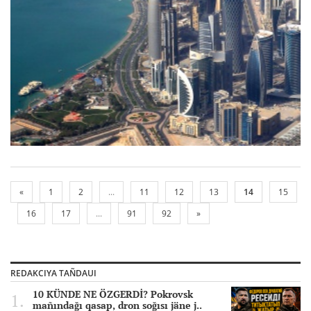
«
1
2
...
11
12
13
14
15
16
17
...
91
92
»
REDAKCIYA TAÑDAUI
10 KÜNDE NE ÖZGERDİ? Pokrovsk
mañındağı qasap, dron soğısı jäne j..