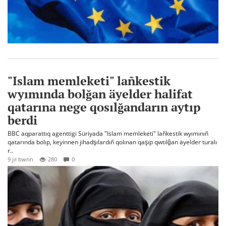
"Islam memleketi" lañkestik
wyımında bolğan äyelder halifat
qatarına nege qosılğandarın aytıp
berdi
BBC aqparattıq agenttigi Süriyada "Islam memleketi" lañkestik wyımınıñ
qatarında bolıp, keyinnen jihadşılardıñ qolınan qaşıp qwtılğan äyelder turalı
r..
9 jıl bwrın
280
0