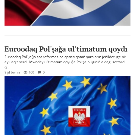
Euroodaq Pol'şağa ul'timatum qoydı
Euroodaq Pol'şağa sot reformasına qatıstı qatañ şaraların jeñildetuge bir
ay uaqıt berdi. Mwnday ul'timatum qoyuğa Pol'şa biliginiñ eldegi sottardı
qı..
9 jıl bwrın
100
0