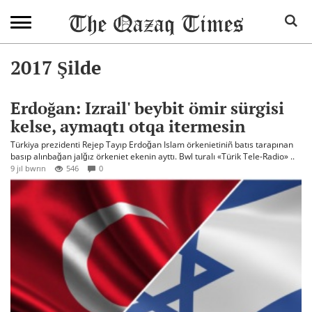
2017 Şilde
Erdoğan: Izrail' beybit ömir sürgisi
kelse, aymaqtı otqa itermesin
Türkiya prezidenti Rejep Tayıp Erdoğan Islam örkenietiniñ batıs tarapınan
basıp alınbağan jalğız örkeniet ekenin ayttı. Bwl turalı «Türik Tele-Radio» ..
9 jıl bwrın
546
0