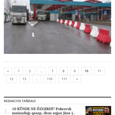
«
1
2
...
7
8
9
10
11
12
13
...
110
111
»
REDAKCIYA TAÑDAUI
10 KÜNDE NE ÖZGERDİ? Pokrovsk
mañındağı qasap, dron soğısı jäne j..