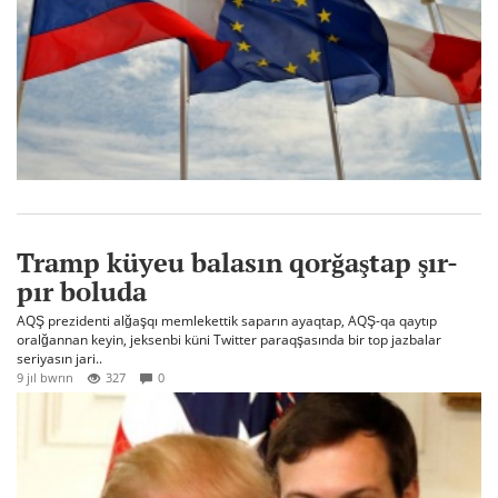
Tramp küyeu balasın qorğaştap şır-
pır boluda
AQŞ prezidenti alğaşqı memlekettik saparın ayaqtap, AQŞ-qa qaytıp
oralğannan keyin, jeksenbi küni Twitter paraqşasında bir top jazbalar
seriyasın jari..
9 jıl bwrın
327
0