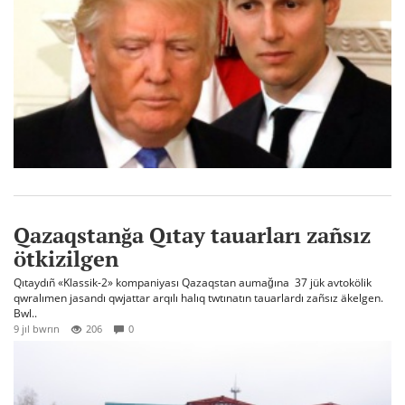
Qazaqstanğa Qıtay tauarları zañsız
ötkizilgen
Qıtaydıñ «Klassik-2» kompaniyası Qazaqstan aumağına 37 jük avtokölik
qwralımen jasandı qwjattar arqılı halıq twtınatın tauarlardı zañsız äkelgen.
Bwl..
9 jıl bwrın
206
0