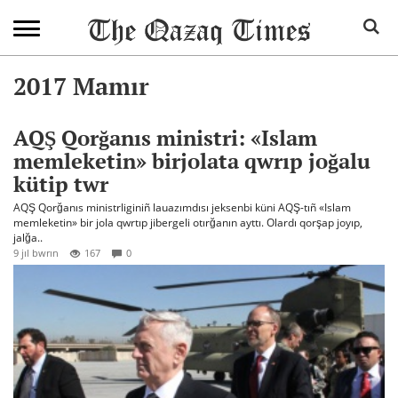
2017 Mamır
AQŞ Qorğanıs ministri: «Islam
memleketin» birjolata qwrıp joğalu
kütip twr
AQŞ Qorğanıs ministrliginiñ lauazımdısı jeksenbi küni AQŞ-tıñ «Islam
memleketin» bir jola qwrtıp jibergeli otırğanın ayttı. Olardı qorşap joyıp,
jalğa..
9 jıl bwrın
167
0