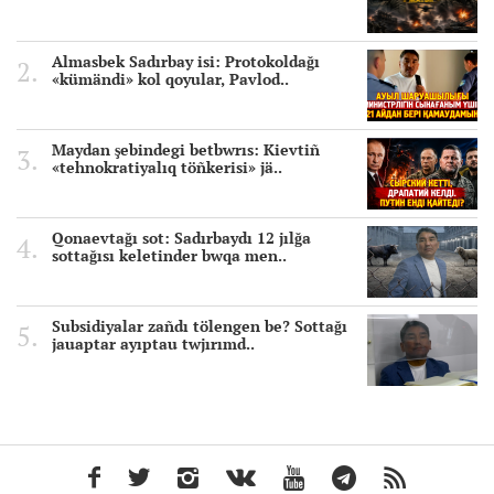
Almasbek Sadırbay isi: Protokoldağı
«kümändi» kol qoyular, Pavlod..
Maydan şebindegi betbwrıs: Kievtiñ
«tehnokratiyalıq töñkerisi» jä..
Qonaevtağı sot: Sadırbaydı 12 jılğa
sottağısı keletinder bwqa men..
Subsidiyalar zañdı tölengen be? Sottağı
jauaptar ayıptau twjırımd..