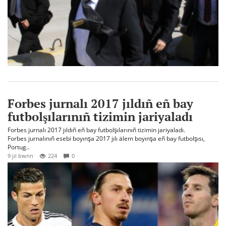
Forbes jurnalı 2017 jıldıñ eñ bay
futbolşılarınıñ tizimin jariyaladı
Forbes jurnalı 2017 jıldıñ eñ bay futbolşılarınıñ tizimin jariyaladı.
Forbes jurnalınıñ esebi boyınşa 2017 jılı älem boyınşa eñ bay futbolşısı,
Portug..
9 jıl bwrın
224
0