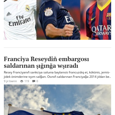
Franciya Reseydiñ embargosı
saldarınan şığınğa wşıradı
Resey Franciyanıñ sankciya saluına baylanıstı francuzdıq et, kökönis, jemis-
jidek önimderine tıyım salğan. Osınıñ saldarınan Franciyağa 2014 jıldan be..
9 jıl bwrın
119
0