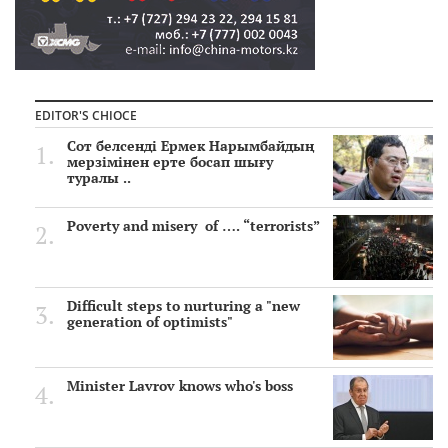
EDITOR'S CHIOCE
Сот белсенді Ермек Нарымбайдың
мерзімінен ерте босап шығу
туралы ..
Poverty and misery of …. “terrorists”
Difficult steps to nurturing a "new
generation of optimists"
Minister Lavrov knows who's boss