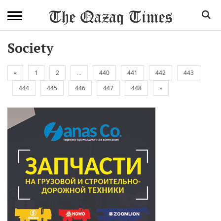
Society
«
1
2
...
440
441
442
443
444
445
446
447
448
»