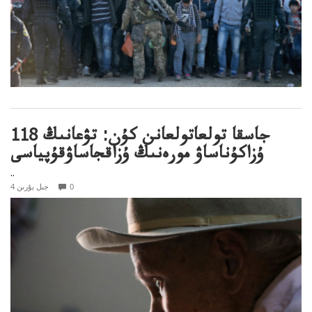
118 جاسقا تولعاتولعانن كۇن: تۋعانىڭ
ۇزاكۇناساۋ مورەنىڭ ۇزاقجاساۋقۇپياسى
..
0
4 جىل بۇرىن