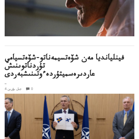
فينليانديا مەن شۆەتسيمەناتو-شۆەتسيامي
تۇردناتوىنىش
عاردىرەسميتۇردەءوتىنىشبەردى
..
0
4 جىل بۇرىن