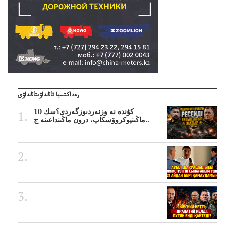
رەداكتسيا تاڭداۋىتاڭداۋى
10 كۇندە نە وزنەردىوزگەردى؟سك
ماڭىنپوكروۆسكاپ، درون ماڭىنداعىنە ج..