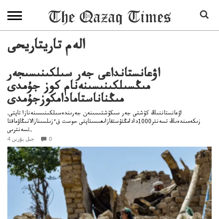
الەم تاريتاريحى
اۋعانستانداعى جەر سىلكىنىسىجەر
مىڭسىلكىنىسىنەنام كوز جۇمدى
مىڭناناستامادامكوزجۇمدى
اۋعانستاننىڭ كۇشتى جەر سىكۇشتىسىنەن جەرىندەسىلكىنىسىنەنازا تاپتى.
زىكەمىندەىڭ تسەنتر1000دادامڭتۇستقازاىعىسىتاپتى حوست قءزىلسىنازالانىڭاۋماقتا
تسەنترىى..
0
4 جىل بۇرىن