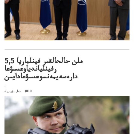
5,5 ملن حالحالقىر فينلباريا
رفينلياندياوعىسۋعا
دارەسەيمەنسوعىسۋعادايىن
..
0
4 جىل بۇرىن