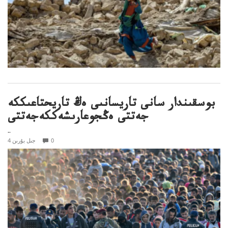
بوسقىندار سانى تاريسانىى ەڭ تاريحتاعىككە
جەتتى ەڭجوعارىشەككەجەتتى
..
0
4 جىل بۇرىن