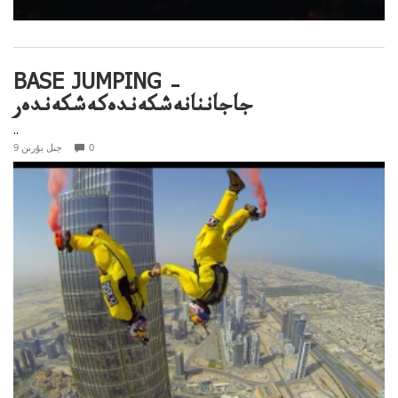
BASE JUMPING –
جاجاننانەشكەندەكەشكەندەر
..
0
9 جىل بۇرىن