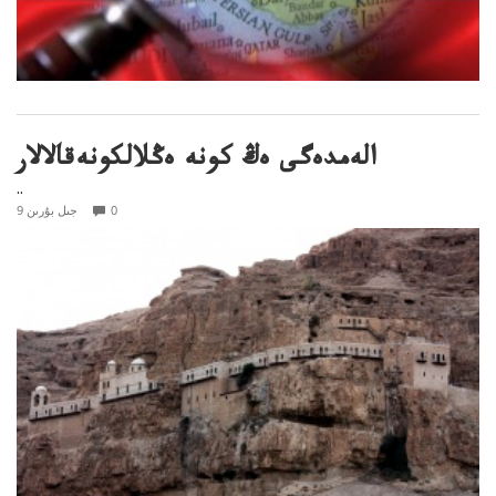
الەمدەگى ەڭ كونە ەڭلالكونەقالالار
..
0
9 جىل بۇرىن