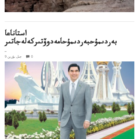
استاناعا
بەردىمۇحبەردىمۇحامەدوۆتىركەلەجاتىر
..
0
9 جىل بۇرىن