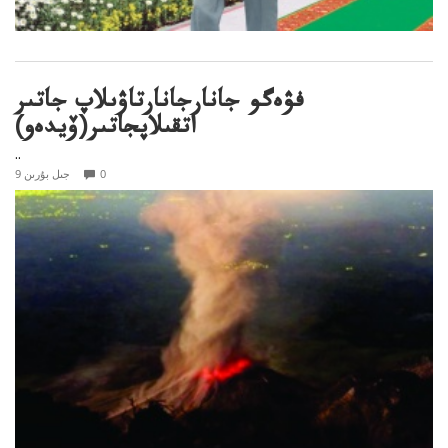
فۋەگو جانارجانارتاۋىلاپ جاتىر
اتقىلاپجاتىر(ۆيدەو)
..
0
9 جىل بۇرىن