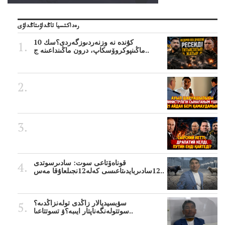
رەداكتسيا تاڭداۋىتاڭداۋى
10 كۇندە نە وزنەردىوزگەردى؟سك
ماڭىنپوكروۆسكاپ، درون ماڭىنداعىنە ج..
قوناەۆتاعى سوت: سادىرسوتدى
12سادىربايدىتاعىسى كەلە12نجىلعاۇقا مەس..
سۋبسيديالار زاڭدى تولەنزاڭدىە؟
سوتتولەنگەناپتار ايىبە؟ۋ تسوتتاعىا..