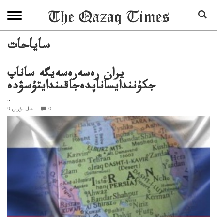
ساياحات
يران رەسەرەسەيگە ساناپ
جكۇنندايساناپدەجاقىندايتۇسۋدە
..
0
9 جىل بۇرىن