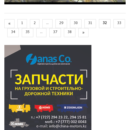
«
1
2
...
29
30
31
32
33
34
35
...
37
38
»