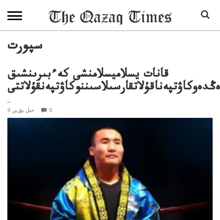
سپورت
قانات يسلاميسلامنشى كەءبىرىنشىق
ڭدەوكاۋتپەناقۇلاتقارسىلاسىننوكاۋتپەنقۇلاتتى
..
0
9 جىل بۇرىن