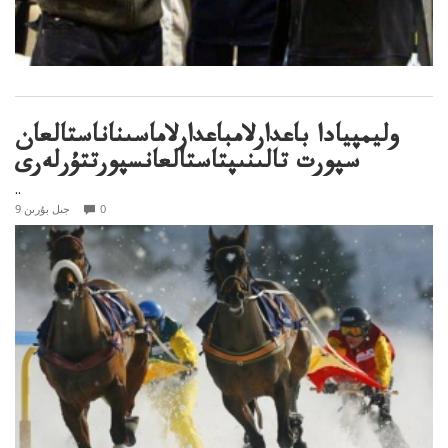
وليمپيادا باعدارلامباعدارلاماسىناناستالعان
سپورت تالىنىپتاستالعانسپورتتۇرلەرى
..
0
9 جىل بۇرىن