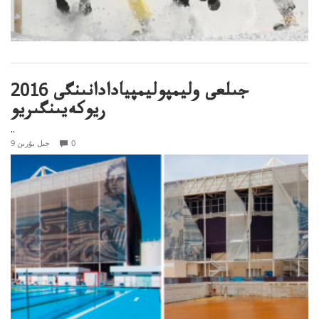
2016 جىلعى وليمپوليمپيادادانىنگى
ريوكەيىنگىريو
..
0
9 جىل بۇرىن