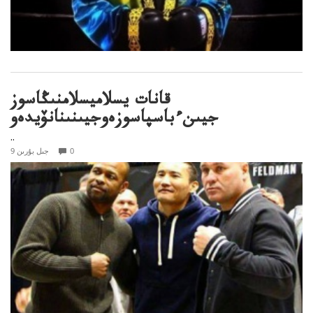
قانات يسلاميسلامنىڭاسوز
جيىنءباسپاسوزەوجيىنىنانۆيدەو
..
0
9 جىل بۇرىن