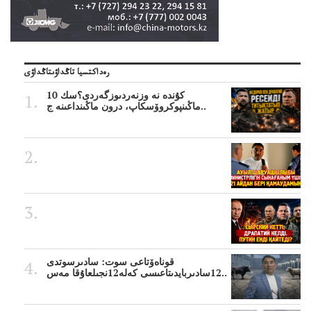
رەداكتسيا تاڭداۋىتاڭداۋى
10 كۇندە نە وزنەردىوزگەردى؟سك
ماڭىنپوكروۆسكاپ، درون ماڭىنداعىنە ج..
قوناەۆتاعى سوت: سادىرسوتدى
12سادىربايدىتاعىسى كەلە12نجىلعاۇقا مەس..