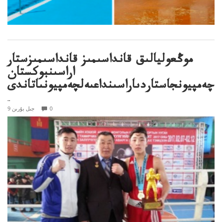
موڭعوليالىق قانداسىمىز قانداسىمىزستار
اراسىنبوكستان
چەمپيونجاستاردىاراسىنداعىەلچەمپيونىاتاندى
..
0
9 جىل بۇرىن