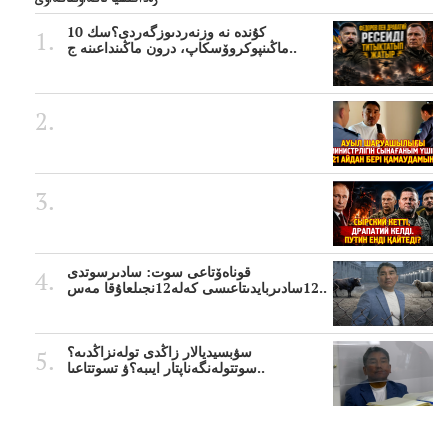
رەداكتسيا تاڭداۋىتاڭداۋى
10 كۇندە نە وزنەردىوزگەردى؟سك
ماڭىنپوكروۆسكاپ، درون ماڭىنداعىنە ج..
قوناەۆتاعى سوت: سادىرسوتدى
12سادىربايدىتاعىسى كەلە12نجىلعاۇقا مەس..
سۋبسيديالار زاڭدى تولەنزاڭدىە؟
سوتتولەنگەناپتار ايىبە؟ۋ تسوتتاعىا..