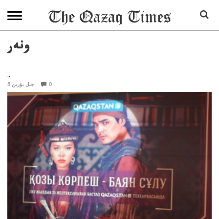
ونەر
..
0
8 جىل بۇرىن