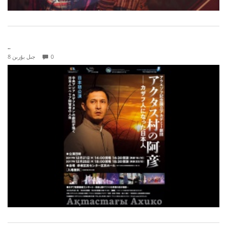
..
0
8 جىل بۇرىن