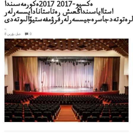
ەكسپو-2017 2017ەكورمەسىندا
استااياسىنداڭعىش رەتاستانادايسسەرلەر
رەتوتەدجاسرەجيسسەرلەرفرۋمفەستيۆالىوتەدى
..
0
8 جىل بۇرىن