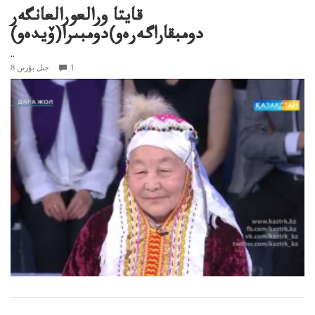
قايتا ورالعورالعانگەر
دومبقاراگەرەو)دومبىرا(ۆيدەو)
..
1
8 جىل بۇرىن