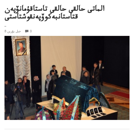
الماتى حالقى حالقى تاستاقۇمانۆپەن
قتاستانبەكوۆپەنقوشتاستى
..
0
8 جىل بۇرىن