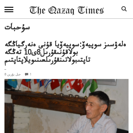
سۇحبات
ەلەۋسىز سوپيەۆ:سوپيەۆيا قۇنى ەنەرگياڭگە
بولاقۇنىقۇرىل8ى10 تەڭگە
تاپتىبولاتىنقۇرىلعىنىويلاپتاپتىم
..
1
8 جىل بۇرىن