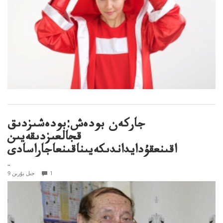
جاركەن بودەش:بودەشىزدىق
قجالعىزدىقەيىن
اقىنعقۇدايداندىكەيىناقىنعاجاراسادى
..
1
9 جىل بۇرىن