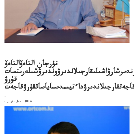
نۇرجان التاەۆالتاەۆ
ندىرشارۋاشىلىقارجىلاندىرۋوندىرۋشىلەرىنسات
قۇرۋ
اجەتقارجىلاندىرۋداءتيىمدىساياساتقۇرۋقاجەت
..
4
8 جىل بۇرىن