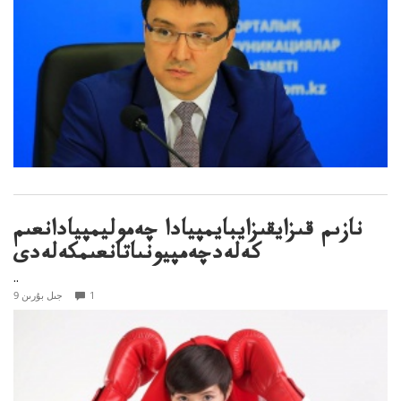
نازىم قىزايقىزايبايمپيادا چەموليمپيادانعىم
كەلەدچەمپيونىاتانعىمكەلەدى
..
1
9 جىل بۇرىن