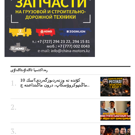
رەداكتسيا تاڭداۋىتاڭداۋى
10 كۇندە نە وزنەردىوزگەردى؟سك
ماڭىنپوكروۆسكاپ، درون ماڭىنداعىنە ج..