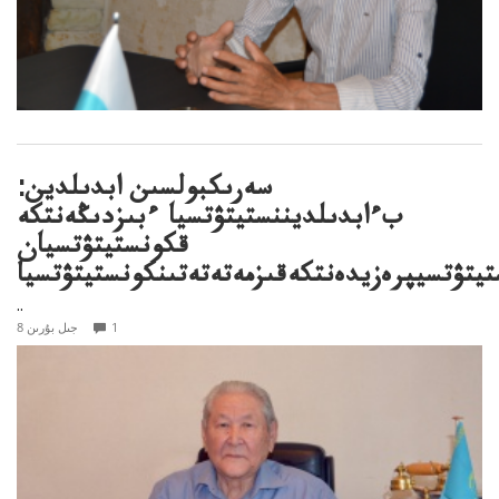
سەرىكبولسىن ابدىلدين:
بءابدىلديننستيتۋتسيا ءبىزدىڭەنتكە
قكونستيتۋتسيان
يتۋتسيپرەزيدەنتكەقىزمەتەتەتىنكونستيتۋتسيا
..
1
8 جىل بۇرىن