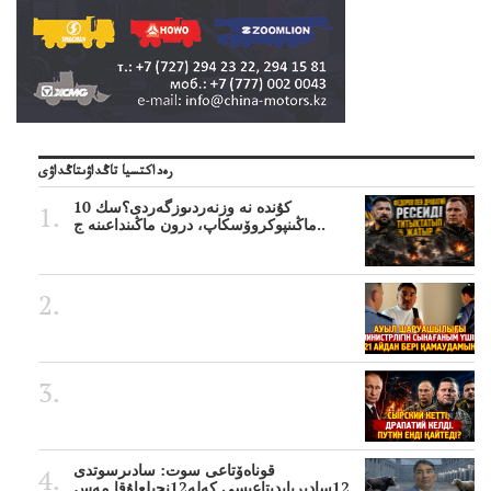
رەداكتسيا تاڭداۋىتاڭداۋى
10 كۇندە نە وزنەردىوزگەردى؟سك
ماڭىنپوكروۆسكاپ، درون ماڭىنداعىنە ج..
قوناەۆتاعى سوت: سادىرسوتدى
12سادىربايدىتاعىسى كەلە12نجىلعاۇقا مەس..