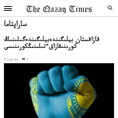
ساراپتاما
قازاقستان بيلىگىندەبيلىگىندەگىلىنىڭ
كورىنىقازاقءتىلىنىڭكورىنىسى
..
5
8 جىل بۇرىن