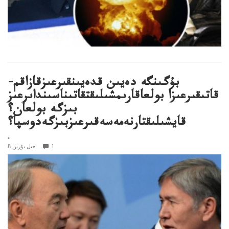
بۇگىنگە دەيىن قدەيىنقىرعىزقازاقم-
قاتىقىرعىزا بولعاقارىمشىلىقتقاتىناسىنداىرعىز
بىزگە بولعان؟
قايشىلىقتارنەمەسەقىرعىزبىزگەدوسپا؟
..
1
8 جىل بۇرىن