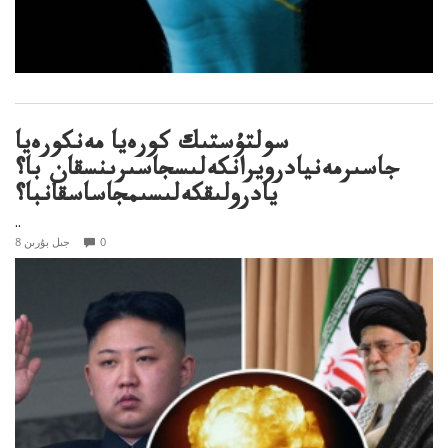
سولتۇستىك كورەيا مەنكورەيا
جاسىرمەنيادرويرانكەلىسجاسىرىنسقان با؟
يادرولىقكەلىسىمجاساسقانبا؟
..
0
8 جىل بۇرىن