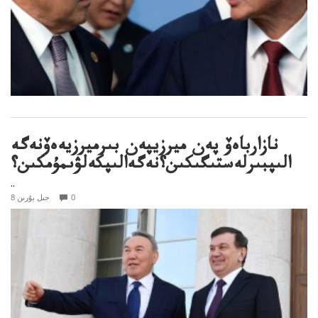
نازارباەۆ پەن ميرزيپەن بىرميرزيەەۆنەگە
الىپبىرلەستىگىكىن؟نەگەالىپكەلۋىمۇمكىن؟
..
0
8 جىل بۇرىن