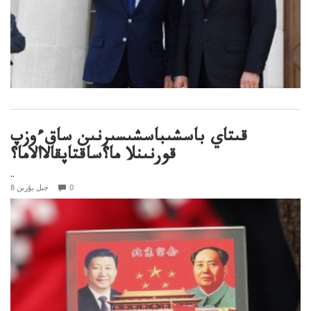
قىتاي باسشىباسشىسىرنىن ساقءوزپ
قورنىنلا ما؟ساقتاپقالاالاما؟
..
0
8 جىل بۇرىن