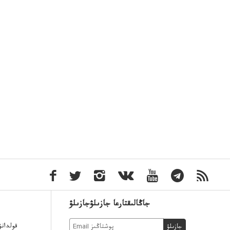
جاڭالىقتارعا جازىلۋجازىلۋ
قولدان
جازىلۋ