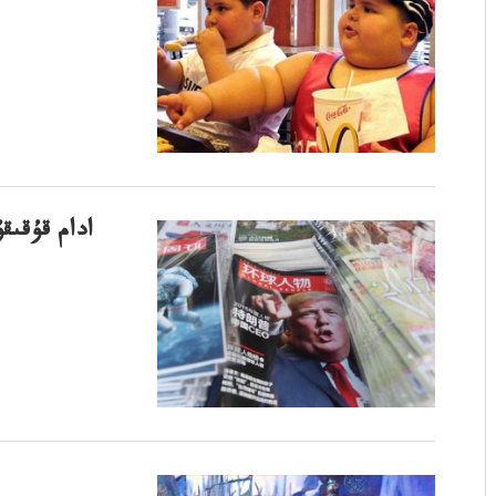
HRW: ادام ق