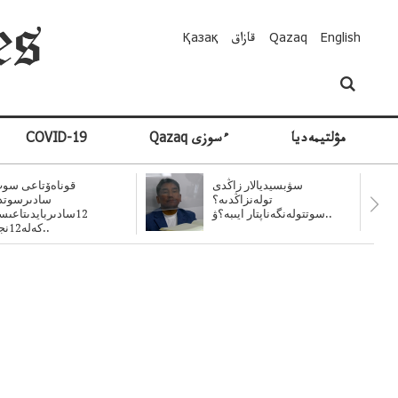
English
Qazaq
قازاق
Қазақ
مۋلتيمەديا
Qazaq ءسوزى
COVID-19
سۋبسيديالار زاڭدى
قوناەۆتاعى سوت
تولەنزاڭدىە؟
سادىرسوتد
سوتتولەنگەناپتار ايىبە؟ۋ..
12سادىربايدىتاعى
كەلە12نجى..