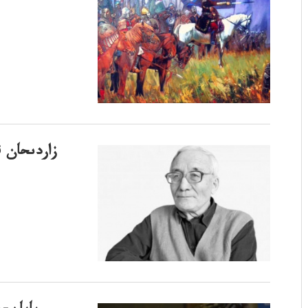
زاردىحان ق