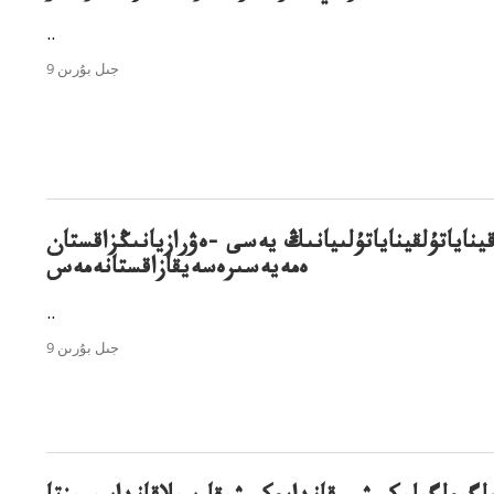
..
9 جىل بۇرىن
يناياتۇلقيناياتۇلىيانىڭ يەسى -ەۋرازيانىڭزاقستان
ەمەيەسىرەسەيقازاقستانەمەس
..
9 جىل بۇرىن