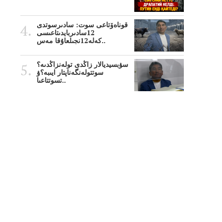
قوناەۆتاعى سوت: سادىرسوتدى
12سادىربايدىتاعىسى
كەلە12نجىلعاۇقا مەس..
سۋبسيديالار زاڭدى تولەنزاڭدىە؟
سوتتولەنگەناپتار ايىبە؟ۋ
تسوتتاعىا..