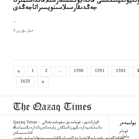
لگيولگيلىكسشى قاندابوكسشىقارسىلاقانداسىمىزتا
جەڭدىقارسىلاسىنويسىراتاجەڭدى
..
9 جىل بۇرىن
«
1
2
...
1590
1591
1592
1635
»
Qazaq Times - اقپاراتتىق، قوعامدىق-سقوعامدىقتالى.
بولىمدەر
ماتساياسيداردىڭپورتالىلگەن پايدماتەريالداردىڭتسيانىڭ
قوعام
كەلىسىمىكەز
جاھان
عانكەلگەنبەرىلەدپايدالانۋىنارەداكتسيانىڭكەلىسىمىمەنعاناجولبەرىلەدى