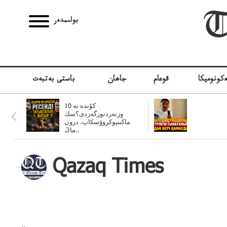
بولىمدەر
كونوميكا
قوعام
جاھان
باستى بەتبەت
10 كۇندە نە
وزنەردىوزگەردى؟سك
ماڭىنپوكروۆسكاپ، درون
ماڭ..
Qazaq Times
..