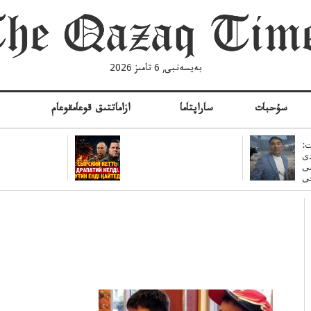
بەيسەنبى, 6 تامىز 2026
سۇحبات
ساراپتاما
ازاماتتىق قوعامقوعام
ە
:
ى
سى