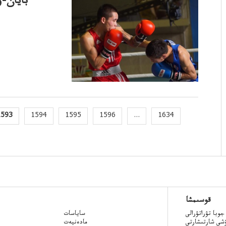
بايان-و
1593
1594
1595
1596
...
1634
قوسىمشا
جوبا تۋراتۋرالى
ساياسات
ۋشى شارتىشارتى
مادەنيەت