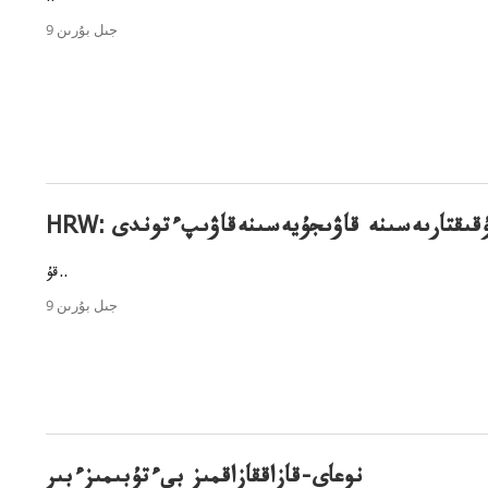
9 جىل بۇرىن
ۇقىقۇقىقتارىەسىنە قاۋىجۇيەسىنەقاۋىپءتوندى
قۇ..
9 جىل بۇرىن
نوعاي-قازاققازاقمىز بىءتۇبىمىزءبىر