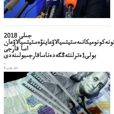
2018 جىلى
ونەكونوميكانىەستيتسيالاۋعاينۆەستيتسيالاۋعان
اسا قارجى
بولى1ەترلنتەڭگەدەناساقارجىبولىنەدى
..
8 جىل بۇرىن