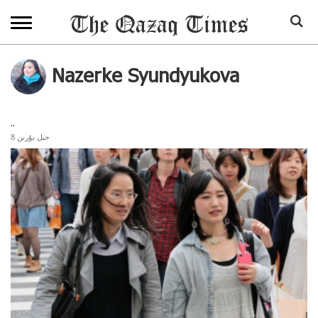
Nazerke Syundyukova
..
8 جىل بۇرىن