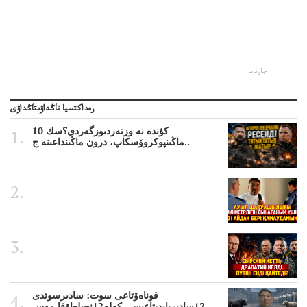
جارناما
رەداكتسيا تاڭداۋىتاڭداۋى
10 كۇندە نە وزنەردىوزگەردى؟سك
ماڭىنپوكروۆسكاپ، درون ماڭىنداعىنە ج..
قوناەۆتاعى سوت: سادىرسوتدى
12سادىربايدىتاعىسى كەلە12نجىلعاۇقا مەس..