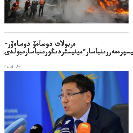
ەربولات دوساەۆ دوساەۆر-
يسپرەمەررىنباسارءمينيستردىڭورىنباسارىبولدى
..
8 جىل بۇرىن