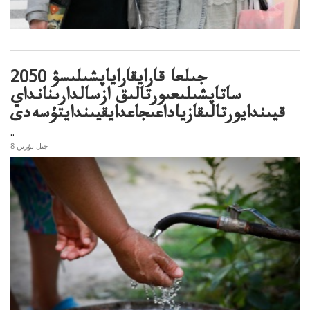
2050 جىلعا قارايقاراياپشىلىسۋ
ساتاپشىلىعىورتالىق ازسالدارىنانداي
قيىندايورتالىقازياداعىجاعدايقيىندايتۇسەدى
..
8 جىل بۇرىن