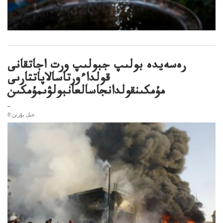
رەسەيدە بولىپ جبولىپ ورت اجاتقانى
قولداءورتاسالاپاتتارىى
مۇمكىنقولدانجاسالعانبولۋىمۇمكىن
..
8 جىل بۇرىن