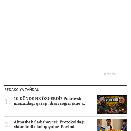
Jarnama
REDAKCIYA TAÑDAUI
10 KÜNDE NE ÖZGERDİ? Pokrovsk
mañındağı qasap, dron soğısı jäne j..
Almasbek Sadırbay isi: Protokoldağı
«kümändi» kol qoyular, Pavlod..