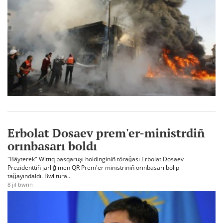
Erbolat Dosaev prem'er-ministrdiñ
orınbasarı boldı
"Bäyterek" Wlttıq basqaruşı holdinginiñ törağası Erbolat Dosaev
Prezidenttiñ jarlığımen QR Prem'er ministriniñ orınbasarı bolıp
tağayındaldı. Bwl tura..
8 jıl bwrın