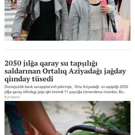
2050 jılğa qaray su tapşılığı
saldarınan Ortalıq Aziyadağı jağday
qiınday tüsedi
Düniejüzilik bank sarapşılarınıñ pikirinşe, Orta Aziyadağı su tapşılığı 2050
jılğa qaray öñirdegi jalpı işki önimdi 11 payızğa tömendetui mümkin. Bü..
8 jıl bwrın