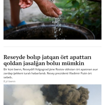
Reseyde bolıp jatqan ört apattarı
qoldan jasalğan boluı mümkin
Bir küni bwrın, Reseydiñ Volgograd jäne Rostov oblıstarı ört apatınan auır
zardap şekkeni turalı habarlandı. Resey prezidenti Vladimir Putin ört
sebeb..
8 jıl bwrın