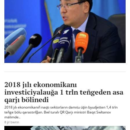
2018 jılı ekonomikanı
investiciyalauğa 1 trln teñgeden asa
qarjı bölinedi
2018 jılı ekonomikanıñ naqtı sektorların damıtu üşin byudjetten 1,4 trln
teñge bölu qarastırlğan. Bwl turalı QR Qarjı ministri Baqıt Swltanov
mälimde..
8 jıl bwrın