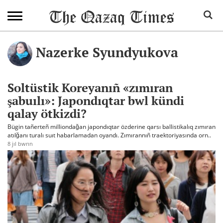
Nazerke Syundyukova
Soltüstik Koreyanıñ «zımıran
şabuılı»: Japondıqtar bwl kündi
qalay ötkizdi?
Bügin tañerteñ milliondağan japondıqtar özderine qarsı ballistikalıq zımıran
atılğanı turalı suıt habarlamadan oyandı. Zımırannıñ traektoriyasında orn..
8 jıl bwrın