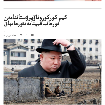
كيم كوركوروناۆيرۋستاننامەن
قورعانباقمينامەنقورعانباق
..
0
101
5 جىل بۇرىن