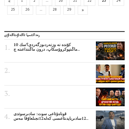
«
1
2
...
20
21
22
23
24
25
26
...
28
29
»
رەداكتسيا تاڭداۋىتاڭداۋى
10 كۇندە نە وزنەردىوزگەردى؟سك
ماڭىنپوكروۆسكاپ، درون ماڭىنداعىنە ج..
قوناەۆتاعى سوت: سادىرسوتدى
12سادىربايدىتاعىسى كەلە12نجىلعاۇقا مەس..