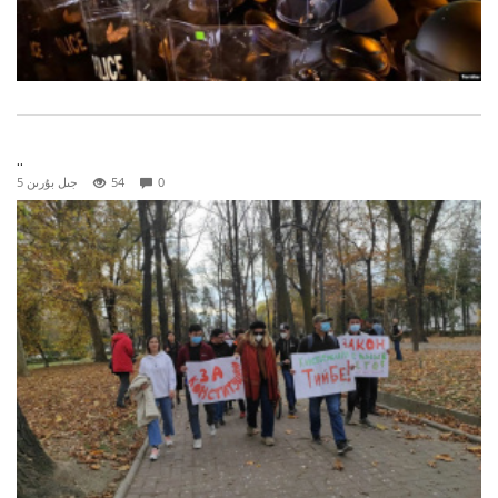
..
0
54
5 جىل بۇرىن