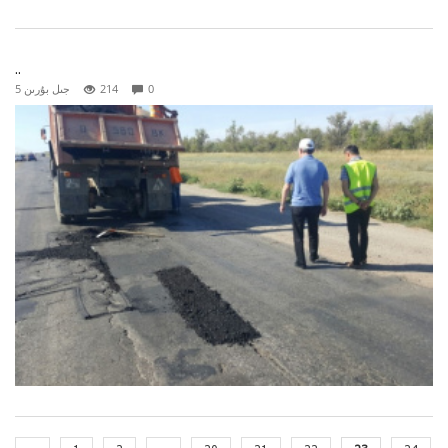
..
0
214
5 جىل بۇرىن