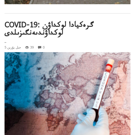
COVID-19: گرەكيادا لوكداۋن
لوكداۋندىەنگىزىلدى
..
0
39
5 جىل بۇرىن