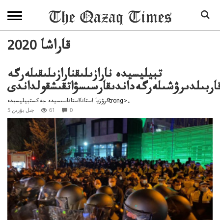
2020 قاراشا
تبيليسيدە نارازىلىقنارازىلىقىلەرگە
اربىلدىرۋشىلەرگەداندىقارسىسۋاتقىشقولداندى
گرۋزيا استانااستاناسىسيدە جەكستبيليسيدەtrong>..
0
61
5 جىل بۇرىن