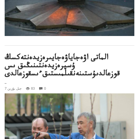
الماتى اۋەجاياۋەجايىرەزيدەنتەكسڭ
ۇسپرەزيدەنتىنىڭىق ىس
قوزعالدىۇستىنەنقىلمىستىقءىسقوزعالدى
..
0
83
7 جىل بۇرىن