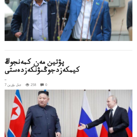
پۋتين مەن كمەنجوڭ
كيمكەزدجوڭىۋنكەزدەستى
..
0
258
7 جىل بۇرىن