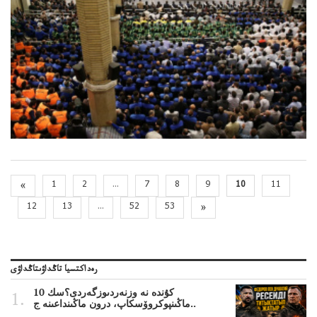
«
1
2
...
7
8
9
10
11
12
13
...
52
53
»
رەداكتسيا تاڭداۋىتاڭداۋى
10 كۇندە نە وزنەردىوزگەردى؟سك
ماڭىنپوكروۆسكاپ، درون ماڭىنداعىنە ج..