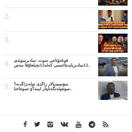
قوناەۆتاعى سوت: سادىرسوتدى
12سادىربايدىتاعىسى كەلە12نجىلعاۇقا مەس..
سۋبسيديالار زاڭدى تولەنزاڭدىە؟
سوتتولەنگەناپتار ايىبە؟ۋ تسوتتاعىا..