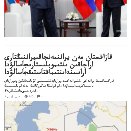
قازاقستان مەن يراننمەنجاقىيراننىڭتارى
اراجاقىن ىنتىموبلىستارىجاسالۋدا
اراسىنداىنتىماقتاستىقجاسالۋدا
قازاقستاننىڭ يرانداعى ەلشيرانداعىت ورازبايەلشىسىنبى كۇناسحاتگان وبورازباي
باسشىلادۇيسەنبىساۋدا-ەكوكۇنىكا ساگورگانڭ جەتەكوبلىسىنىڭ
كەزدەستى.باسشىلارىەك..
0
62
7 جىل بۇرىن