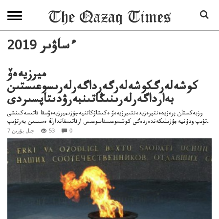
2019 ءساۋىر
ميرزيەەۆ
كوشەلەرگكوشەلەرگەرداگەرلەرىسوعىستىن
بەارداگەرلەرىنىڭاتىنبەرۋدىتاپسىردى
وزبەكستان پرەزيدەنتپرەزيدەنتىيرزيەەۆ ەكىشاۆكاتنيەجۇزىميرزيەەۆسقا قاتىسەكىنشى
تۋىپ ودۇنيەجۇزىلىكەندەردەگى كوشسوعىسقاسوعىس ارقاتىسقاندارڭ ەسىمىن بەرتۋىپ..
0
53
7 جىل بۇرىن