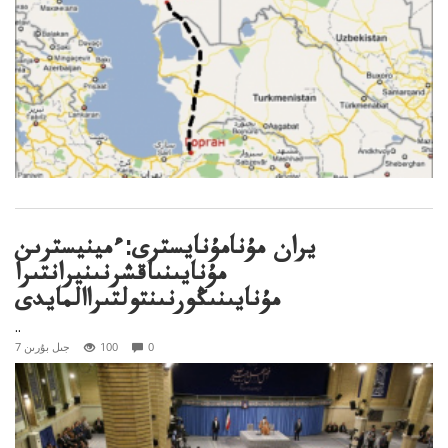
يران مۇنامۇنايسترى:ءمينيسترىن
مۇنايىنىاقشرنىنيرانتىرا
مۇنايىنىڭورنىنتولتىراالمايدى
..
0
100
7 جىل بۇرىن