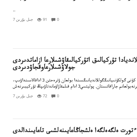
..
0
91
7 جىل بۇرىن
انديادا تۇركيالىق اتۇركيالىقاۋشىلارعا ازاماتدىردى
جولاۋشىلارعاوقجاۋدىردى
دۇيسەنبى كۇنى گولكۇنىيانىڭگوللانديانىڭسىندا بولعان ۋترەحتن 3 اداقالاسىنداۋىپ،
0
72
7 جىل بۇرىن
ءتورت ەلگەەلگەا ەلشجاڭاعايىنەلشىى تاعايىندالدى