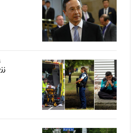
ق
ززە