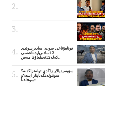
قوناەۆتاعى سوت: سادىرسوتدى
12سادىربايدىتاعىسى
كەلە12نجىلعاۇقا مەس..
سۋبسيديالار زاڭدى تولەنزاڭدىە؟
سوتتولەنگەناپتار ايىبە؟ۋ
تسوتتاعىا..