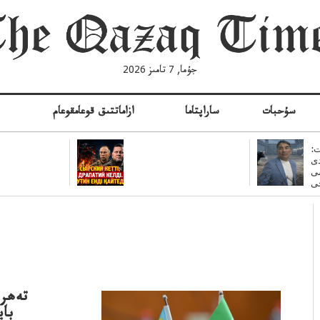
جۇما, 7 تامىز 2026
سۇحبات
ساراپتاما
ازاماتتىق قوعامقوعام
ە
:
ى
سى
تەھرا
باي