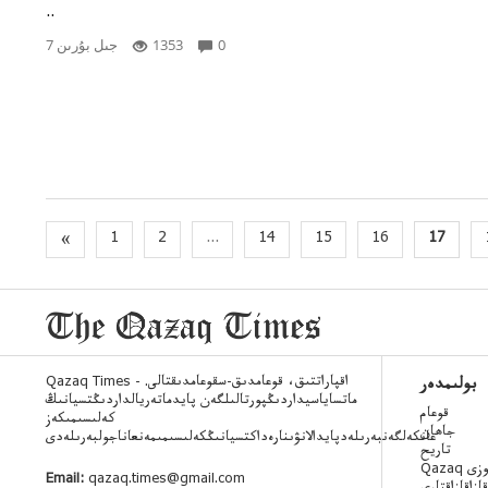
..
0
1353
7 جىل بۇرىن
«
1
2
...
14
15
16
17
Qazaq Times - اقپاراتتىق، قوعامدىق-سقوعامدىقتالى.
بولىمدەر
ماتساياسيداردىڭپورتالىلگەن پايدماتەريالداردىڭتسيانىڭ
قوعام
كەلىسىمىكەز
جاھان
عانكەلگەنبەرىلەدپايدالانۋىنارەداكتسيانىڭكەلىسىمىمەنعاناجولبەرىلەدى
تاريح
 ءسوزى
Email:
qazaq.times@gmail.com