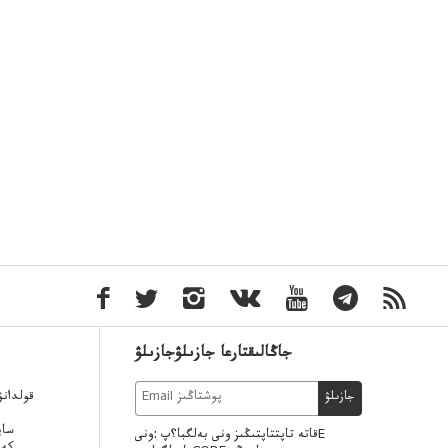
جاڭالىقتارعا جازىلۋجازىلۋ
قولدان
جازىلۋ
ساي
قاتە تاپتتاپتىڭىز ونى بەلگبا؟پ :ونىE