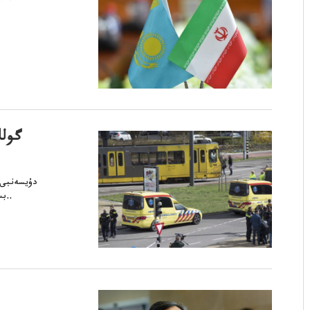
گولل
بىرنەبولعانم جاراقاتىستان. پوليتسي3 ادام قىلمقازاۇماندتاۋىپڭ تۇركيبىرنەش..