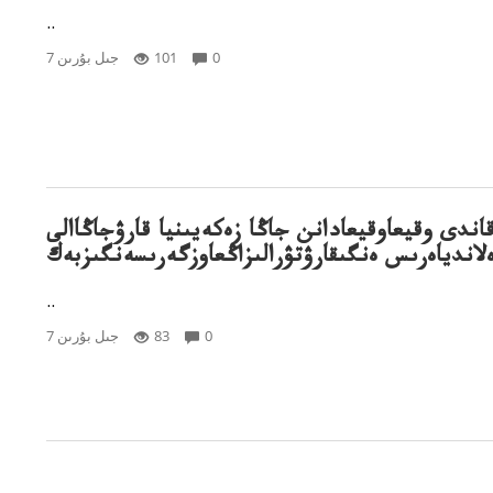
..
0
101
7 جىل بۇرىن
اندى وقيعاوقيعادانن جاڭا زەكەيىنيا قارۋجاڭاالى
لاندياەرىس ەنگىقارۋتۋرالىزاڭعاوزگەرىسەنگىزبەك
..
0
83
7 جىل بۇرىن