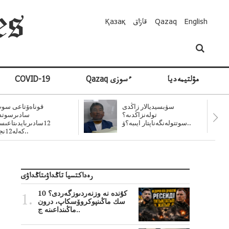
English
Qazaq
قازاق
Қазақ
مۋلتيمەديا
Qazaq ءسوزى
COVID-19
سۋبسيديالار زاڭدى
قوناەۆتاعى سوت
تولەنزاڭدىە؟
سادىرسوتد
سوتتولەنگەناپتار ايىبە؟ۋ..
12سادىربايدىتاعى
كەلە12نجى..
رەداكتسيا تاڭداۋىتاڭداۋى
10 كۇندە نە وزنەردىوزگەردى؟
سك ماڭىنپوكروۆسكاپ، درون
ماڭىنداعىنە ج..