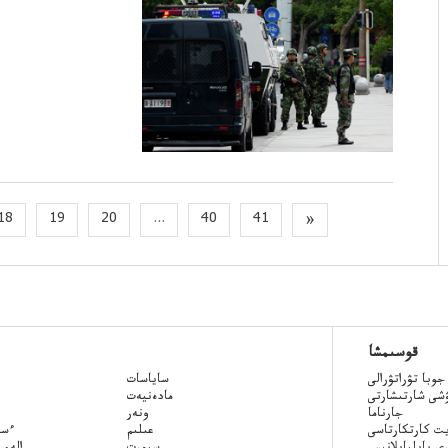
18
19
20
...
40
41
»
قوسىمشا
جوبا تۋراتۋرالى
ساياسات
ۋشى شارتىشارتى
مادەنيەت
جارناما
ونەر
ت كارتكارتاسى
عىلىم
Qazaq