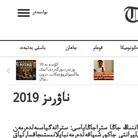
بولىمدەر
كونوميكا
قوعام
جاھان
باستى بەتبەت
10 كۇندە نە
وزنەردىوزگەردى؟سك
ماڭىنپوكروۆسكاپ، درون
ماڭ..
2019 ناۋرىز
ننىڭ جاڭا ستراجاڭاياسى: ستراتەگياسىەلدەرمەن
ليرانتى جاكورشىپاقەلدەرمەنبايلانىستىجاقسارتپاق