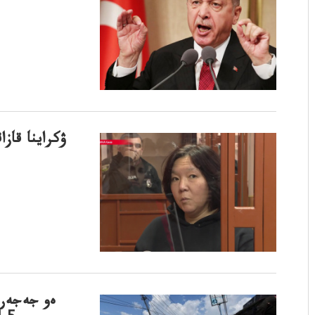
ۋكراينا قاز
ەو جەجەرى