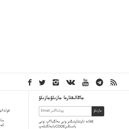
جاڭالىقتارعا جازىلۋجازىلۋ
قولدان
جازىلۋ
ساي
قاتە تاپتتاپتىڭىز ونى بەلگبا؟پ :ونىE
كەر
بابەلگىلەپCODEباسىڭىز