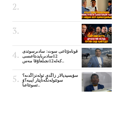
قوناەۆتاعى سوت: سادىرسوتدى
12سادىربايدىتاعىسى
كەلە12نجىلعاۇقا مەس..
سۋبسيديالار زاڭدى تولەنزاڭدىە؟
سوتتولەنگەناپتار ايىبە؟ۋ
تسوتتاعىا..