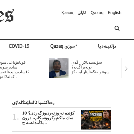
English
Qazaq
قازاق
Қазақ
مۋلتيمەديا
Qazaq ءسوزى
COVID-19
سۋبسيديالار زاڭدى
قوناەۆتاعى سوت
تولەنزاڭدىە؟
سادىرسوتد
سوتتولەنگەناپتار ايىبە؟ۋ..
12سادىربايدىتاعى
كەلە12نجى..
رەداكتسيا تاڭداۋىتاڭداۋى
10 كۇندە نە وزنەردىوزگەردى؟
سك ماڭىنپوكروۆسكاپ، درون
ماڭىنداعىنە ج..