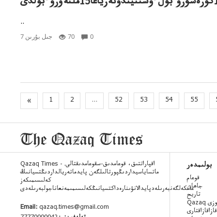
نەۋروءبولدى
..
0
70
7 جىل بۇرىن
«
1
2
...
52
53
54
55
Qazaq Times - اقپاراتتىق، قوعامدىق-سقوعامدىقتالى.
بولىمدەر
ماتساياسيداردىڭپورتالىلگەن پايدماتەريالداردىڭتسيانىڭ
قوعام
كەلىسىمىكەز
جاھان
عانكەلگەنبەرىلەدپايدالانۋىنارەداكتسيانىڭكەلىسىمىمەنعاناجولبەرىلەدى
تاريح
 ءسوزى
Email:
qazaq.times@gmail.com
قازاقازاقتارى