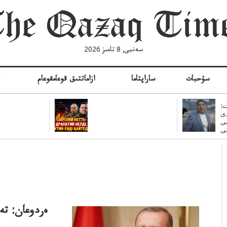
سەنبى, 8 تامىز 2026
سۇحبات
ساراپتاما
ازاماتتىق قوعامقوعام
ە
:
ى
سى
ەردوعان: تە