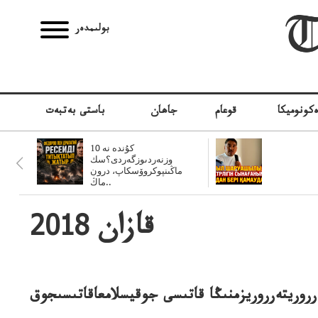
بولىمدەر
كونوميكا
قوعام
جاھان
باستى بەتبەت
10 كۇندە نە
وزنەردىوزگەردى؟سك
ماڭىنپوكروۆسكاپ، درون
ماڭ..
2018 قازان
رروريتەرروريزمنىڭا قاتىسى جوقيسلامعاقاتىسىجوق