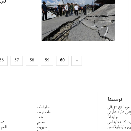
1,5كۇرەسۋرو بولءۇشىنيندونەزياعا15مل
56
57
58
59
60
»
قوسىمشا
جوبا تۋراتۋرالى
ساياسات
ۋشى شارتىشارتى
مادەنيەت
جارناما
ونەر
ت كارتكارتاسى
عىلىم
Qazaq
ى بايلبايلانىس
سپورت
الەم 