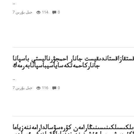
..
0
114
7 جىل بۇرىن
اقستقازاقستاندىقيست جانار احمجۋرناليستي باسپانا
جاناركاحمەتكەساياسيباسپانابەرمەك
..
0
116
7 جىل بۇرىن
لكىسىلكىنىسىنىڭارامەن كۇرەسۋسالدارامەننەزياعا